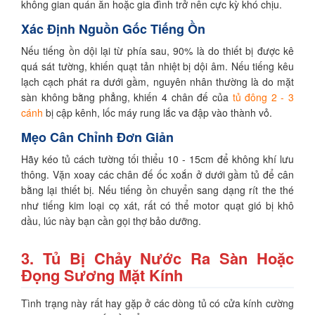
không gian quán ăn hoặc gia đình trở nên cực kỳ khó chịu.
Xác Định Nguồn Gốc Tiếng Ồn
Nếu tiếng ồn dội lại từ phía sau, 90% là do thiết bị được kê
quá sát tường, khiến quạt tản nhiệt bị dội âm. Nếu tiếng kêu
lạch cạch phát ra dưới gầm, nguyên nhân thường là do mặt
sàn không bằng phẳng, khiến 4 chân đế của
tủ đông 2 - 3
cánh
bị cập kênh, lốc máy rung lắc va đập vào thành vỏ.
Mẹo Cân Chỉnh Đơn Giản
Hãy kéo tủ cách tường tối thiểu 10 - 15cm để không khí lưu
thông. Vặn xoay các chân đế ốc xoắn ở dưới gầm tủ để cân
bằng lại thiết bị. Nếu tiếng ồn chuyển sang dạng rít the thé
như tiếng kim loại cọ xát, rất có thể motor quạt gió bị khô
dầu, lúc này bạn cần gọi thợ bảo dưỡng.
3. Tủ Bị Chảy Nước Ra Sàn Hoặc
Đọng Sương Mặt Kính
Tình trạng này rất hay gặp ở các dòng tủ có cửa kính cường