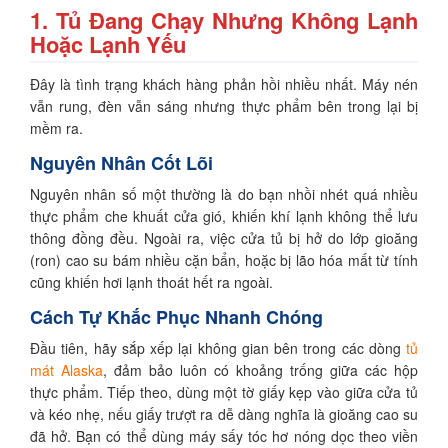
1. Tủ Đang Chạy Nhưng Không Lạnh
Hoặc Lạnh Yếu
Đây là tình trạng khách hàng phản hồi nhiều nhất. Máy nén
vẫn rung, đèn vẫn sáng nhưng thực phẩm bên trong lại bị
mềm ra.
Nguyên Nhân Cốt Lõi
Nguyên nhân số một thường là do bạn nhồi nhét quá nhiều
thực phẩm che khuất cửa gió, khiến khí lạnh không thể lưu
thông đồng đều. Ngoài ra, việc cửa tủ bị hở do lớp gioăng
(ron) cao su bám nhiều cặn bẩn, hoặc bị lão hóa mất từ tính
cũng khiến hơi lạnh thoát hết ra ngoài.
Cách Tự Khắc Phục Nhanh Chóng
Đầu tiên, hãy sắp xếp lại không gian bên trong các dòng
tủ
mát Alaska
, đảm bảo luôn có khoảng trống giữa các hộp
thực phẩm. Tiếp theo, dùng một tờ giấy kẹp vào giữa cửa tủ
và kéo nhẹ, nếu giấy trượt ra dễ dàng nghĩa là gioăng cao su
đã hở. Bạn có thể dùng máy sấy tóc hơ nóng dọc theo viền