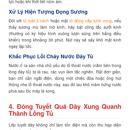
lực hoặc khi thời tiết nồm ẩm.
Xử Lý Hiện Tượng Đọng Sương
Đối với
tủ mát 2 cánh
hoặc mặt
tủ đông nắp kính cong
, nếu
thấy sương mù làm mờ kính, hãy bật công tắc sưởi kính
(thường có ký hiệu hình vuông lượn sóng trên bảng điều
khiển) trong khoảng 30 phút. Nút này sẽ sấy khô mặt kính
ngay lập tức.
Khắc Phục Lỗi Chảy Nước Đáy Tủ
Nước rỉ ra sàn nhà chủ yếu do lỗ thoát nước (nằm bên trong
lòng đáy tủ) bị lá rau, rác vụn làm tắc nghẽn. Rất đơn giản,
bạn chỉ cần ngắt điện, dùng một chiếc đũa hoặc ống hút
thông nhẹ lỗ thoát nước này, sau đó lau khô mâm hứng nước
phía sau lốc máy là xong.
4. Đóng Tuyết Quá Dày Xung Quanh
Thành Lồng Tủ
Lớp tuyết dày không chỉ làm tốn điện mà còn thu hẹp diện