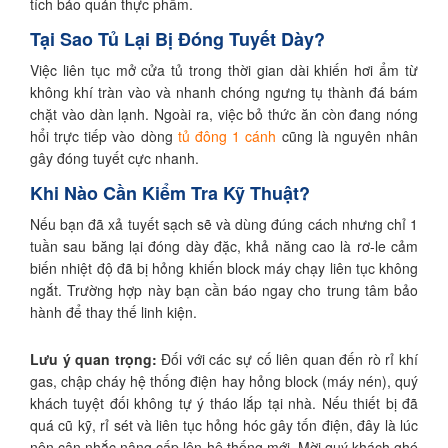
tích bảo quản thực phẩm.
Tại Sao Tủ Lại Bị Đóng Tuyết Dày?
Việc liên tục mở cửa tủ trong thời gian dài khiến hơi ẩm từ
không khí tràn vào và nhanh chóng ngưng tụ thành đá bám
chặt vào dàn lạnh. Ngoài ra, việc bỏ thức ăn còn đang nóng
hổi trực tiếp vào dòng
tủ đông 1 cánh
cũng là nguyên nhân
gây đóng tuyết cực nhanh.
Khi Nào Cần Kiểm Tra Kỹ Thuật?
Nếu bạn đã xả tuyết sạch sẽ và dùng đúng cách nhưng chỉ 1
tuần sau băng lại đóng dày đặc, khả năng cao là rơ-le cảm
biến nhiệt độ đã bị hỏng khiến block máy chạy liên tục không
ngắt. Trường hợp này bạn cần báo ngay cho trung tâm bảo
hành để thay thế linh kiện.
Lưu ý quan trọng:
Đối với các sự cố liên quan đến rò rỉ khí
gas, chập cháy hệ thống điện hay hỏng block (máy nén), quý
khách tuyệt đối không tự ý tháo lắp tại nhà. Nếu thiết bị đã
quá cũ kỹ, rỉ sét và liên tục hỏng hóc gây tốn điện, đây là lúc
nên cân nhắc nâng cấp lên hệ thống mới. Mời quý khách ghé