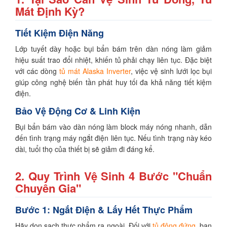
Mát Định Kỳ?
Tiết Kiệm Điện Năng
Lớp tuyết dày hoặc bụi bẩn bám trên dàn nóng làm giảm
hiệu suất trao đổi nhiệt, khiến tủ phải chạy liên tục. Đặc biệt
với các dòng
tủ mát Alaska Inverter
, việc vệ sinh lưới lọc bụi
giúp công nghệ biến tần phát huy tối đa khả năng tiết kiệm
điện.
Bảo Vệ Động Cơ & Linh Kiện
Bụi bẩn bám vào dàn nóng làm block máy nóng nhanh, dẫn
đến tình trạng máy ngắt điện liên tục. Nếu tình trạng này kéo
dài, tuổi thọ của thiết bị sẽ giảm đi đáng kể.
2. Quy Trình Vệ Sinh 4 Bước "Chuẩn
Chuyên Gia"
Bước 1: Ngắt Điện & Lấy Hết Thực Phẩm
Hãy dọn sạch thực phẩm ra ngoài. Đối với
tủ đông đứng
, bạn