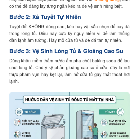
có thể dễ dàng lấy từng ngăn kéo ra để vệ sinh riêng biệt.
Bước 2: Xả Tuyết Tự Nhiên
Tuyệt đối KHÔNG dùng dao, kéo hay vật sắc nhọn để cạy đá
trong lòng tủ. Điều này cực kỳ nguy hiểm vì dễ làm thủng
dàn lạnh âm tường. Hãy mở cửa tủ và để đá tan tự nhiên.
Bước 3: Vệ Sinh Lòng Tủ & Gioăng Cao Su
Dùng khăn mềm thấm nước ấm pha chút baking soda để lau
chùi lòng tủ. Chú ý kỹ phần gioăng cao su ở cửa, đây là nơi
thực phẩm vụn hay kẹt lại, làm hở cửa tủ gây thất thoát hơi
lạnh.