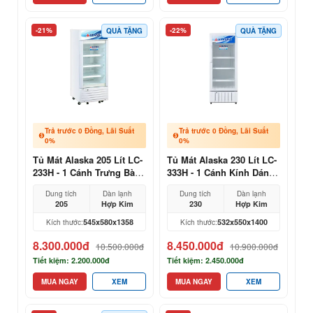
-21%
-22%
QUÀ TẶNG
QUÀ TẶNG
Trả trước 0 Đồng, Lãi Suất
Trả trước 0 Đồng, Lãi Suất
0%
0%
Tủ Mát Alaska 205 Lít LC-
Tủ Mát Alaska 230 Lít LC-
233H - 1 Cánh Trưng Bày
333H - 1 Cánh Kính Dáng
Tạp Hóa
Cao Chuyên Trưng Bày
Dung tích
Dàn lạnh
Dung tích
Dàn lạnh
205
Hợp Kim
230
Hợp Kim
545x580x1358
532x550x1400
Kích thước:
Kích thước:
8.300.000đ
8.450.000đ
10.500.000đ
10.900.000đ
Tiết kiệm: 2.200.000đ
Tiết kiệm: 2.450.000đ
MUA NGAY
XEM
MUA NGAY
XEM