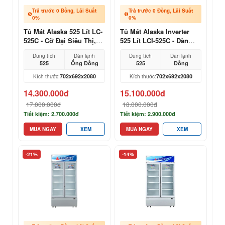
Trả trước 0 Đồng, Lãi Suất
Trả trước 0 Đồng, Lãi Suất
0%
0%
Tủ Mát Alaska 525 Lít LC-
Tủ Mát Alaska Inverter
525C - Cỡ Đại Siêu Thị,
525 Lít LCI-525C - Dàn
Mẫu Mới 2026
Đồng Siêu Bền, Mẫu 2026
Dung tích
Dàn lạnh
Dung tích
Dàn lạnh
525
Ống Đồng
525
Đồng
702x692x2080
702x692x2080
Kích thước:
Kích thước:
14.300.000đ
15.100.000đ
17.000.000đ
18.000.000đ
Tiết kiệm: 2.700.000đ
Tiết kiệm: 2.900.000đ
MUA NGAY
XEM
MUA NGAY
XEM
-21%
-14%