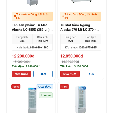
Trả trước 0 Đồng, Lãi Suất
Trả trước 0 Đồng, Lãi Suất
0%
0%
Tên sản phẩm: Tủ Mát
Tủ Mát Nằm Ngang
Alaska LC-385D (385 Lít) -
Alaska 270 Lít LC 270 -
2 Cánh Trên Dưới
Mẫu Mới 2026, Giá Tại
Dung tích
Dàn lạnh
Dung tích
Dàn lạnh
Kho
385
Hợp Kim
270
Hợp Kim
610x610x1980
1260x675x925
Kích thước:
Kích thước:
12.200.000đ
12.850.000đ
15.090.000đ
16.000.000đ
Tiết kiệm: 2.890.000đ
Tiết kiệm: 3.150.000đ
MUA NGAY
XEM
MUA NGAY
XEM
-20%
-14%
QUÀ TẶNG
Inverter