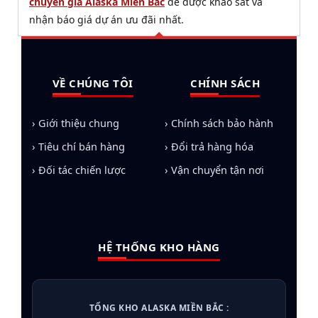
chuyên gia Alaska Miền Bắc
để được khảo sát và
nhận báo giá dự án ưu đãi nhất.
VỀ CHÚNG TÔI
CHÍNH SÁCH
› Giới thiệu chung
› Chính sách bảo hành
› Tiêu chí bán hàng
› Đổi trả hàng hóa
› Đối tác chiến lược
› Vận chuyển tận nơi
HỆ THỐNG KHO HÀNG
TỔNG KHO ALASKA MIỀN BẮC :