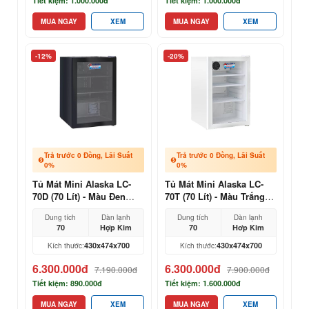
Tiết kiệm: 1.000.000đ
Tiết kiệm: 1.000.000đ
MUA NGAY
XEM
MUA NGAY
XEM
-12%
-20%
Trả trước 0 Đồng, Lãi Suất
Trả trước 0 Đồng, Lãi Suất
0%
0%
Tủ Mát Mini Alaska LC-
Tủ Mát Mini Alaska LC-
70D (70 Lít) - Màu Đen
70T (70 Lít) - Màu Trắng
Thiết Kế Sang Trọng
Thiết Kế Sang Trọng
Dung tích
Dàn lạnh
Dung tích
Dàn lạnh
70
Hợp Kim
70
Hơp Kim
430x474x700
430x474x700
Kích thước:
Kích thước:
6.300.000đ
6.300.000đ
7.190.000đ
7.900.000đ
Tiết kiệm: 890.000đ
Tiết kiệm: 1.600.000đ
MUA NGAY
XEM
MUA NGAY
XEM