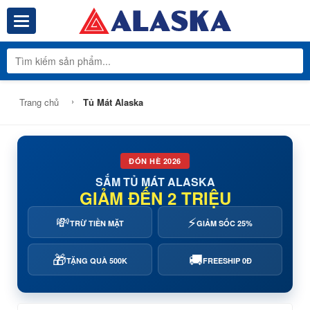
Toggle navigation
Tổng Kho Phâ
›
Trang chủ
Tủ Mát Alaska
ĐÓN HÈ 2026
SẮM TỦ MÁT ALASKA
GIẢM ĐẾN 2 TRIỆU
💸
⚡
TRỪ TIỀN MẶT
GIẢM SỐC 25%
🎁
🚚
TẶNG QUÀ 500K
FREESHIP 0Đ