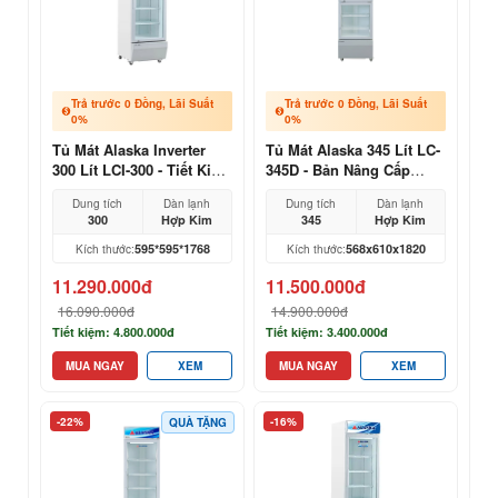
Trả trước 0 Đồng, Lãi Suất
Trả trước 0 Đồng, Lãi Suất
0%
0%
Tủ Mát Alaska Inverter
Tủ Mát Alaska 345 Lít LC-
300 Lít LCI-300 - Tiết Kiệm
345D - Bản Nâng Cấp
50% Điện Năng
2026, Giá Tại Kho
Dung tích
Dàn lạnh
Dung tích
Dàn lạnh
300
Hợp Kim
345
Hợp Kim
595*595*1768
568x610x1820
Kích thước:
Kích thước:
11.290.000đ
11.500.000đ
16.090.000đ
14.900.000đ
Tiết kiệm: 4.800.000đ
Tiết kiệm: 3.400.000đ
MUA NGAY
XEM
MUA NGAY
XEM
-22%
-16%
QUÀ TẶNG