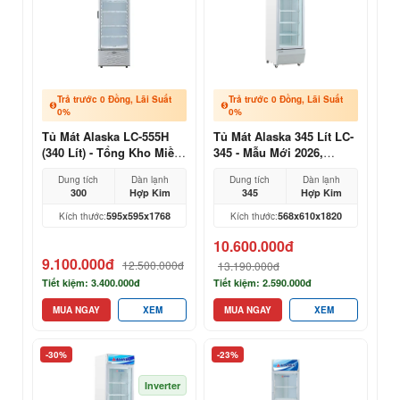
Trả trước 0 Đồng, Lãi Suất
Trả trước 0 Đồng, Lãi Suất
0%
0%
Tủ Mát Alaska LC-555H
Tủ Mát Alaska 345 Lít LC-
(340 Lít) - Tổng Kho Miền
345 - Mẫu Mới 2026,
Bắc
Trưng Bày Chuyên
Dung tích
Dàn lạnh
Dung tích
Dàn lạnh
Nghiệp
300
Hợp Kim
345
Hợp Kim
595x595x1768
568x610x1820
Kích thước:
Kích thước:
10.600.000đ
9.100.000đ
12.500.000đ
13.190.000đ
Tiết kiệm: 3.400.000đ
Tiết kiệm: 2.590.000đ
MUA NGAY
XEM
MUA NGAY
XEM
-30%
-23%
Inverter