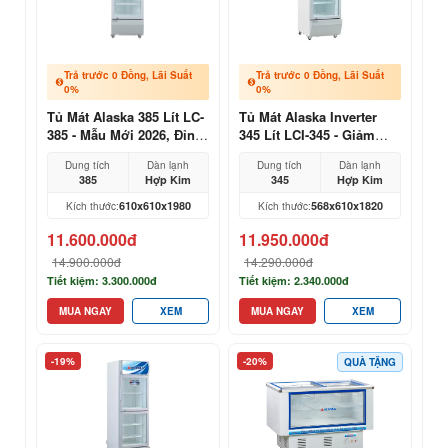
Trả trước 0 Đồng, Lãi Suất
Trả trước 0 Đồng, Lãi Suất
0%
0%
Tủ Mát Alaska 385 Lít LC-
Tủ Mát Alaska Inverter
385 - Mẫu Mới 2026, Đỉnh
345 Lít LCI-345 - Giảm
Cao Trưng Bày 1 Cánh
50% Điện, Mẫu 2026
Dung tích
Dàn lạnh
Dung tích
Dàn lạnh
385
Hợp Kim
345
Hợp Kim
610x610x1980
568x610x1820
Kích thước:
Kích thước:
11.600.000đ
11.950.000đ
14.900.000đ
14.290.000đ
Tiết kiệm: 3.300.000đ
Tiết kiệm: 2.340.000đ
MUA NGAY
XEM
MUA NGAY
XEM
-19%
-20%
QUÀ TẶNG