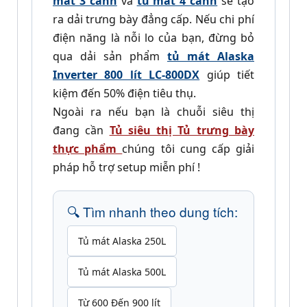
mát 3 cánh
và
tủ mát 4 cánh
sẽ tạo
ra dải trưng bày đẳng cấp. Nếu chi phí
điện năng là nỗi lo của bạn, đừng bỏ
qua dải sản phẩm
tủ mát Alaska
Inverter 800 lít LC-800DX
giúp tiết
kiệm đến 50% điện tiêu thụ.
Ngoài ra nếu bạn là chuỗi siêu thị
đang cần
Tủ siêu thị Tủ trưng bày
thực phẩm
chúng tôi cung cấp giải
pháp hỗ trợ setup miễn phí !
🔍 Tìm nhanh theo dung tích:
Tủ mát Alaska 250L
Tủ mát Alaska 500L
Từ 600 Đến 900 lít