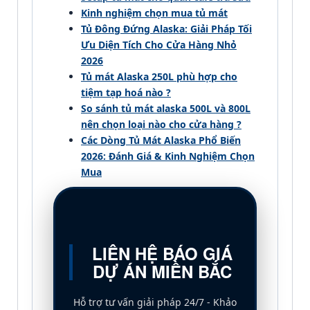
Kinh nghiệm chọn mua tủ mát
Tủ Đông Đứng Alaska: Giải Pháp Tối
Ưu Diện Tích Cho Cửa Hàng Nhỏ
2026
Tủ mát Alaska 250L phù hợp cho
tiệm tạp hoá nào ?
So sánh tủ mát alaska 500L và 800L
nên chọn loại nào cho cửa hàng ?
Các Dòng Tủ Mát Alaska Phổ Biến
2026: Đánh Giá & Kinh Nghiệm Chọn
Mua
LIÊN HỆ BÁO GIÁ
DỰ ÁN MIỀN BẮC
Hỗ trợ tư vấn giải pháp 24/7 - Khảo