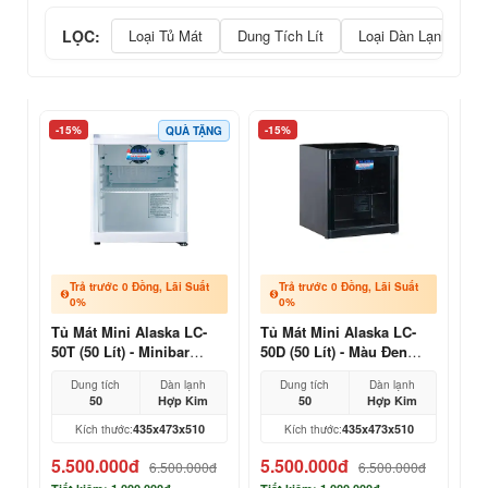
LỌC:
Loại Tủ Mát
Dung Tích Lít
Loại Dàn Lạnh
-15%
-15%
QUÀ TẶNG
Trả trước 0 Đồng, Lãi Suất
Trả trước 0 Đồng, Lãi Suất
0%
0%
Tủ Mát Mini Alaska LC-
Tủ Mát Mini Alaska LC-
50T (50 Lít) - Minibar
50D (50 Lít) - Màu Đen
Khách Sạn, Mỹ Phẩm
Sang Trọng
Dung tích
Dàn lạnh
Dung tích
Dàn lạnh
50
Hợp Kim
50
Hợp Kim
435x473x510
435x473x510
Kích thước:
Kích thước:
5.500.000đ
5.500.000đ
6.500.000đ
6.500.000đ