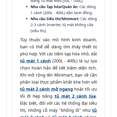
dòng Tủ mát mini (50L - 100L).
Nhu cầu Tạp hóa/Quán ăn:
Các dòng
1 cánh (200L - 400L) dàn lạnh đồng.
Nhu cầu Siêu thị/Minimart:
Các dòng
2-3 cánh Inverter, tủ mát không cửa
(siêu thị).
Tùy thuộc vào mô hình kinh doanh,
bạn có thể dễ dàng tìm thấy thiết bị
phù hợp. Với các tiệm tạp hóa nhỏ, dải
tủ mát 1 cánh
(200L - 400L) là sự lựa
chọn hoàn hảo để tiết kiệm diện tích.
Khi mở rộng lên Minimart, bạn sẽ cần
phân loại thực phẩm khắt khe hơn với
tủ mát 2 cánh mở ngang
hoặc tối ưu
lối đi hẹp bằng
tủ mát 2 cánh lùa
.
Đặc biệt, đối với các hệ thống đại siêu
thị, những cỗ máy "khổng lồ" như
tủ