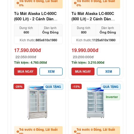
Trả trước 0 Đồng, Lãi Suất
Trả trước 0 Đồng, Lãi Suất
0%
0%
Tủ Mát Alaska LC-600C
Tủ Mát Alaska LC-800C
(600 Lít) - 2 Cánh Dàn
(800 Lít) - 2 Cánh Dàn
Đồng
Đồng
Dung tích
Dàn lạnh
Dung tích
Dàn lạnh
600
Ống Đồng
800
Ống Đồng
885x610x1980
1125x610x1980
Kích thước:
Kích thước:
17.590.000đ
19.990.000đ
22.350.000đ
23.200.000đ
Tiết kiệm: 4.760.000đ
Tiết kiệm: 3.210.000đ
MUA NGAY
XEM
MUA NGAY
XEM
-26%
-15%
QUÀ TẶNG
QUÀ TẶNG
Inverter
Trả trước 0 Đồng, Lãi Suất
Trả trước 0 Đồng, Lãi Suất
0%
0%