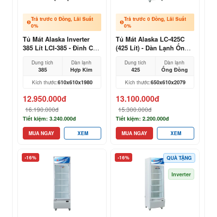
Trả trước 0 Đồng, Lãi Suất
Trả trước 0 Đồng, Lãi Suất
0%
0%
Tủ Mát Alaska Inverter
Tủ Mát Alaska LC-425C
385 Lít LCI-385 - Đỉnh Cao
(425 Lít) - Dàn Lạnh Ống
Trưng Bày, Siêu Tiết Kiệm
Đồng
Dung tích
Dàn lạnh
Dung tích
Dàn lạnh
Điện
385
Hợp Kim
425
Ống Đồng
610x610x1980
650x610x2079
Kích thước:
Kích thước:
12.950.000đ
13.100.000đ
16.190.000đ
15.300.000đ
Tiết kiệm: 3.240.000đ
Tiết kiệm: 2.200.000đ
MUA NGAY
XEM
MUA NGAY
XEM
-16%
-16%
QUÀ TẶNG
Inverter