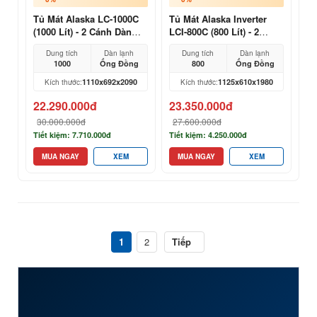
Tủ Mát Alaska LC-1000C
Tủ Mát Alaska Inverter
(1000 Lít) - 2 Cánh Dàn
LCI-800C (800 Lít) - 2
Đồng
Cánh Dàn Đồng
Dung tích
Dàn lạnh
Dung tích
Dàn lạnh
1000
Ống Đồng
800
Ống Đồng
1110x692x2090
1125x610x1980
Kích thước:
Kích thước:
22.290.000đ
23.350.000đ
30.000.000đ
27.600.000đ
Tiết kiệm: 7.710.000đ
Tiết kiệm: 4.250.000đ
MUA NGAY
XEM
MUA NGAY
XEM
1
2
Tiếp