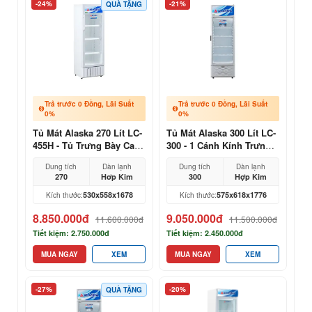
-24%
-21%
QUÀ TẶNG
Trả trước 0 Đồng, Lãi Suất
Trả trước 0 Đồng, Lãi Suất
0%
0%
Tủ Mát Alaska 270 Lít LC-
Tủ Mát Alaska 300 Lít LC-
455H - Tủ Trưng Bày Cao
300 - 1 Cánh Kính Trưng
Cấp Cho Siêu Thị Mini
Bày Chuyên Nghiệp
Dung tích
Dàn lạnh
Dung tích
Dàn lạnh
270
Hơp Kim
300
Hợp Kim
530x558x1678
575x618x1776
Kích thước:
Kích thước:
8.850.000đ
9.050.000đ
11.600.000đ
11.500.000đ
Tiết kiệm: 2.750.000đ
Tiết kiệm: 2.450.000đ
MUA NGAY
XEM
MUA NGAY
XEM
-27%
-20%
QUÀ TẶNG