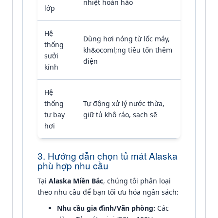
nhiệt hoàn hảo
lớp
Hệ
Dùng hơi nóng từ lốc máy,
thống
kh&ocoml;ng tiêu tốn thêm
sưởi
điện
kính
Hệ
thống
Tự động xử lý nước thừa,
tự bay
giữ tủ khô ráo, sạch sẽ
hơi
3. Hướng dẫn chọn tủ mát Alaska
phù hợp nhu cầu
Tại
Alaska Miền Bắc
, chúng tôi phân loại
theo nhu cầu để bạn tối ưu hóa ngân sách:
Nhu cầu gia đình/Văn phòng:
Các