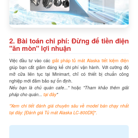
2. Bài toán chi phí: Đừng để tiền điện
"ăn mòn" lợi nhuận
Việc đầu tư vào các
giải pháp tủ mát Alaska tiết kiệm điện
giúp bạn cắt giảm đáng kể chi phí vận hành. Với cường độ
mở cửa liên tục tại Minimart, chỉ có thiết bị chuẩn công
nghiệp mới đảm bảo sự ổn định.
Nếu bạn là chủ quán cafe..."
hoặc
"Tham khảo thêm giải
pháp cho quán...
tại đây
"
"Xem chi tiết đánh giá chuyên sâu về model bán chạy nhất
tại đây: [Đánh giá Tủ mát Alaska LC-800DX]"
.