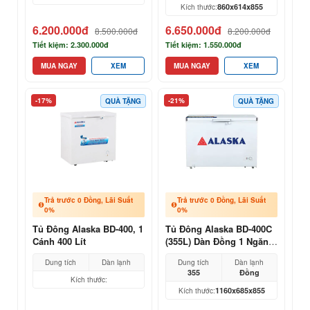
860x614x855
Kích thước:
6.200.000đ
6.650.000đ
8.500.000đ
8.200.000đ
Tiết kiệm: 2.300.000đ
Tiết kiệm: 1.550.000đ
MUA NGAY
XEM
MUA NGAY
XEM
-17%
-21%
QUÀ TẶNG
QUÀ TẶNG
Trả trước 0 Đồng, Lãi Suất
Trả trước 0 Đồng, Lãi Suất
0%
0%
Tủ Đông Alaska BD-400, 1
Tủ Đông Alaska BD-400C
Cánh 400 Lít
(355L) Dàn Đồng 1 Ngăn |
Giá 2026
Dung tích
Dàn lạnh
Dung tích
Dàn lạnh
355
Đồng
Kích thước:
1160x685x855
Kích thước: