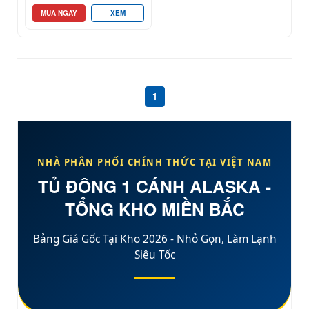
MUA NGAY
XEM
1
NHÀ PHÂN PHỐI CHÍNH THỨC TẠI
VIỆT NAM
TỦ ĐÔNG 1 CÁNH ALASKA -
TỔNG KHO
MIỀN BẮC
Bảng Giá Gốc Tại Kho 2026 - Nhỏ Gọn, Làm Lạnh
Siêu Tốc