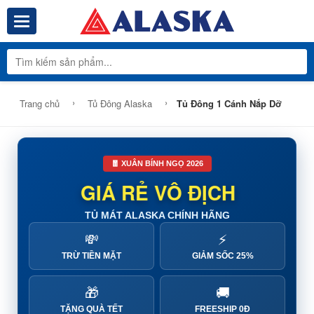
Toggle navigation
Tổng Kho Phâ
›
›
Trang chủ
Tủ Đông Alaska
Tủ Đông 1 Cánh Nắp Dỡ
🧧 XUÂN BÍNH NGỌ 2026
GIÁ RẺ VÔ ĐỊCH
TỦ MÁT ALASKA CHÍNH HÃNG
💸
⚡
TRỪ TIỀN MẶT
GIẢM SỐC 25%
🎁
🚚
TẶNG QUÀ TẾT
FREESHIP 0Đ