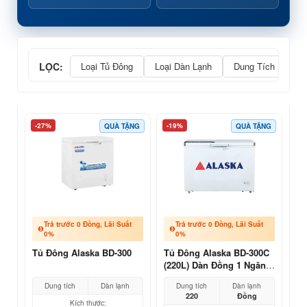
LỌC:
Loại Tủ Đông
Loại Dàn Lạnh
Dung Tích Lít
-27%
-19%
QUÀ TẶNG
QUÀ TẶNG
Trả trước 0 Đồng, Lãi Suất
Trả trước 0 Đồng, Lãi Suất
0%
0%
Tủ Đông Alaska BD-300
Tủ Đông Alaska BD-300C
(220L) Dàn Đồng 1 Ngăn |
Giá Kho 2026
Dung tích
Dàn lạnh
Dung tích
Dàn lạnh
220
Đồng
Kích thước: