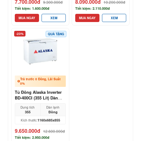
7.700.000đ
8.090.000đ
9.300.000đ
10.200.000đ
Tiết kiệm: 1.600.000đ
Tiết kiệm: 2.110.000đ
MUA NGAY
XEM
MUA NGAY
XEM
-23%
QUÀ TẶNG
Trả trước 0 Đồng, Lãi Suất
0%
Tủ Đông Alaska Inverter
BD-400CI (355 Lít) Dàn
Đồng
Dung tích
Dàn lạnh
355
Đồng
1160x685x855
Kích thước:
9.650.000đ
12.600.000đ
Tiết kiệm: 2.950.000đ