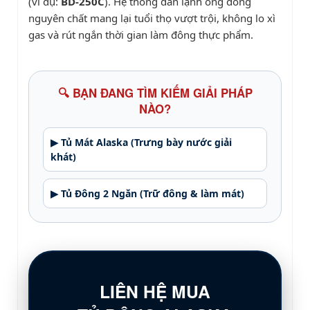
(ví dụ:
BD-250C
). Hệ thống dàn lạnh ống đồng
nguyên chất mang lại tuổi thọ vượt trội, không lo xì
gas và rút ngắn thời gian làm đông thực phẩm.
🔍 BẠN ĐANG TÌM KIẾM GIẢI PHÁP
NÀO?
▶ Tủ Mát Alaska (Trưng bày nước giải
khát)
▶ Tủ Đông 2 Ngăn (Trữ đông & làm mát)
LIÊN HỆ MUA