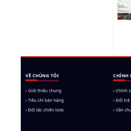
VỀ CHÚNG TÔI
CHÍNH 
› Giới thiệu chung
› Chính 
› Tiêu chí bán hàng
› Đổi tr
› Đối tác chiến lược
› Vận ch