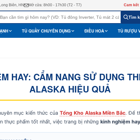
 Long Biên, HN
Mở cửa: 8h00 - 17h30 (T2 - T7)
Cam kết 
Tìm 
LẠNH
TỦ QUẦY CHUYÊN DỤNG
ĐIỀU HOÀ
TỦ RƯỢU 
ỆM HAY: CẨM NANG SỬ DỤNG THI
ALASKA HIỆU QUẢ
huyên mục kiến thức của
Tổng Kho Alaska Miền Bắc
. Để t
n thực phẩm tốt nhất, việc trang bị những
kinh nghiệm ha