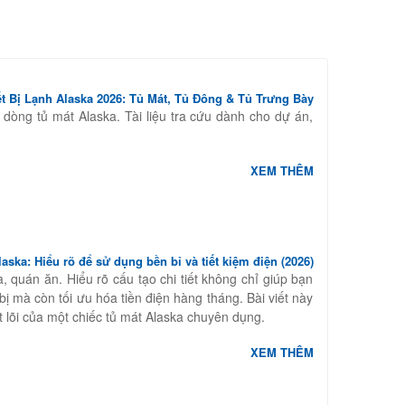
ết Bị Lạnh Alaska 2026: Tủ Mát, Tủ Đông & Tủ Trưng Bày
 quả. Đừng quên kiểm tra
c dòng tủ mát Alaska. Tài liệu tra cứu dành cho dự án,
XEM THÊM
aska: Hiểu rõ để sử dụng bền bỉ và tiết kiệm điện (2026)
a, quán ăn. Hiểu rõ cấu tạo chi tiết không chỉ giúp bạn
bị mà còn tối ưu hóa tiền điện hàng tháng. Bài viết này
t lõi của một chiếc tủ mát Alaska chuyên dụng.
XEM THÊM