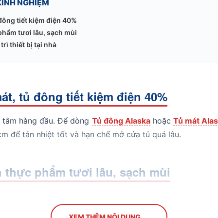
KINH NGHIỆM
đông tiết kiệm điện 40%
phẩm tươi lâu, sạch mùi
rì thiết bị tại nhà
t, tủ đông tiết kiệm điện 40%
n tâm hàng đầu. Để dòng
Tủ đông Alaska
hoặc
Tủ mát Ala
 để tản nhiệt tốt và hạn chế mở cửa tủ quá lâu.
 thực phẩm tươi lâu, sạch mùi
 vang Alaska
, việc duy trì độ ẩm là chìa khóa. Còn với 
g quy tắc "vào trước ra trước" (FIFO).
XEM THÊM NỘI DUNG