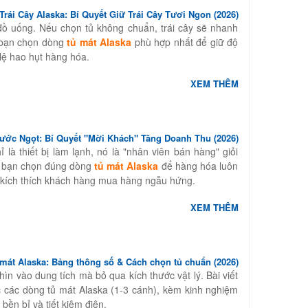
rái Cây Alaska: Bí Quyết Giữ Trái Cây Tươi Ngon (2026)
đồ uống. Nếu chọn tủ không chuẩn, trái cây sẽ nhanh
p bạn chọn dòng
tủ mát Alaska
phù hợp nhất để giữ độ
 lệ hao hụt hàng hóa.
XEM THÊM
ước Ngọt: Bí Quyết "Mời Khách" Tăng Doanh Thu (2026)
là thiết bị làm lạnh, nó là "nhân viên bán hàng" giỏi
úp bạn chọn đúng dòng
tủ mát Alaska
để hàng hóa luôn
ó kích thích khách hàng mua hàng ngẫu hứng.
XEM THÊM
 mát Alaska: Bảng thông số & Cách chọn tủ chuẩn (2026)
hìn vào dung tích mà bỏ qua kích thước vật lý. Bài viết
 các dòng tủ mát Alaska (1-3 cánh), kèm kinh nghiệm
 bền bỉ và tiết kiệm điện.