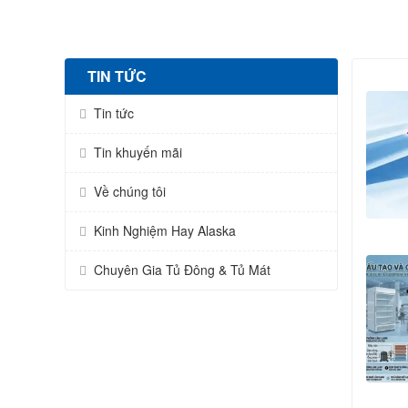
Quy trình vệ sinh v
TIN TỨC
Vệ sinh định kỳ mỗi 2-3
Tin tức
gioăng cao su, nếu gioăng 
Tin khuyến mãi
Về chúng tôi
Kinh Nghiệm Hay Alaska
Chuyên Gia Tủ Đông & Tủ Mát