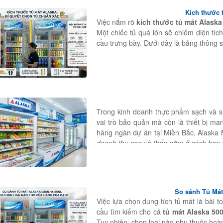
Kích thước 
Việc nắm rõ
kích thước tủ mát Alaska
Một chiếc tủ quá lớn sẽ chiếm diện tích
cầu trưng bày. Dưới đây là bảng thông s
Trong kinh doanh thực phẩm sạch và si
vai trò bảo quản mà còn là thiết bị ma
hàng ngàn dự án tại Miền Bắc, Alaska
doanh thu cao và thấp nằm ở cách bạn 
So sánh Tủ Mát
Việc lựa chọn dung tích tủ mát là bài t
cầu tìm kiếm cho cả
tủ mát Alaska 50
Tuy nhiên, chọn loại nào phụ thuộc ho