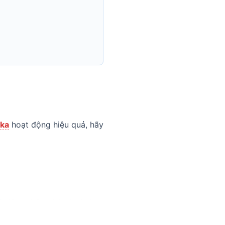
ska
hoạt động hiệu quả, hãy
tủ đông, hãy phân loại thực