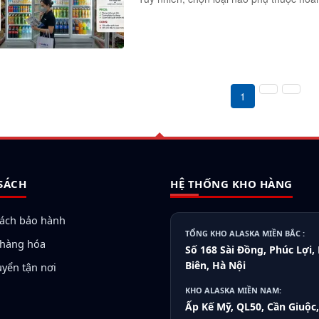
1
SÁCH
HỆ THỐNG KHO HÀNG
sách bảo hành
TỔNG KHO ALASKA MIỀN BẮC :
ả hàng hóa
Số 168 Sài Đồng, Phúc Lợi,
Biên, Hà Nội
uyển tận nơi
KHO ALASKA MIỀN NAM:
Ấp Kế Mỹ, QL50, Cần Giuộc