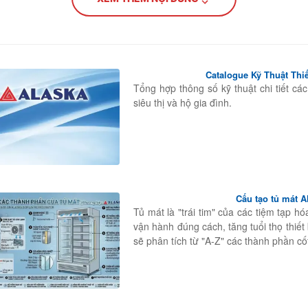
à bảo trì thiết bị tại nhà
Catalogue Kỹ Thuật Thi
 tháng bằng nước ấm pha baking soda giúp khử mùi hiệu
Tổng hợp thông số kỹ thuật chi tiết cá
hở sẽ gây thất thoát nhiệt và tốn điện năng cực lớn.
siêu thị và hộ gia đình.
TƯ VẤN TỪ CHUYÊN GIA KỸ THUẬT
Cấu tạo tủ mát Al
HOTLINE: 0927.00.1111
Tủ mát là "trái tim" của các tiệm tạp hó
vận hành đúng cách, tăng tuổi thọ thiết 
sẽ phân tích từ "A-Z" các thành phần cố