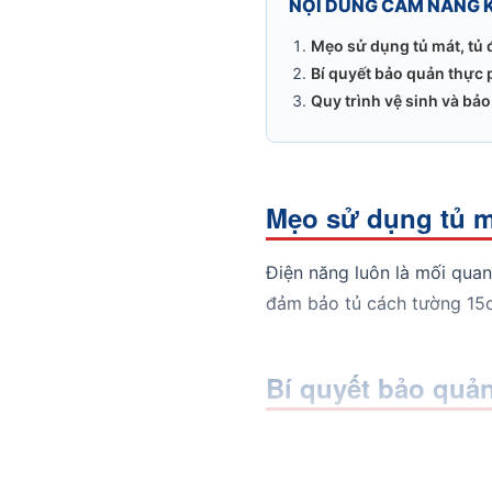
NỘI DUNG CẨM NANG 
Mẹo sử dụng tủ mát, tủ 
Bí quyết bảo quản thực 
Quy trình vệ sinh và bảo t
Mẹo sử dụng tủ má
Điện năng luôn là mối qua
đảm bảo tủ cách tường 15cm
Bí quyết bảo quản
Đối với dòng
Tủ ướp rượu
phẩm vào túi zip và áp dụn