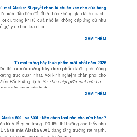
tủ mát Alaska: Bí quyết chọn tủ chuẩn xác cho cửa hàng
là bước đầu tiên để tối ưu hóa không gian kinh doanh.
 lối đi, trong khi tủ quá nhỏ lại không đáp ứng đủ nhu
ố gợi ý để bạn lựa chọn.
XEM THÊM
Tủ mát trưng bày thực phẩm mới nhất năm 2026
êu thị,
tủ mát trưng bày thực phẩm
không chỉ đóng
rketing trực quan nhất. Với kinh nghiệm phân phối cho
 Miền Bắc khẳng định:
Sự khác biệt giữa một cửa hàng
trưng bày hàng hóa lạnh.
XEM THÊM
 Alaska 500L và 800L: Nên chọn loại nào cho cửa hàng?
oán kinh tế quan trọng. Dữ liệu thị trường cho thấy nhu
0L
và
tủ mát Alaska 800L
đang tăng trưởng rất mạnh.
àn toàn vào quy mô vận hành của bạn.