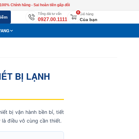
100% Chính hãng - Sai hoàn tiền gấp đôi
0
Tổng đài tư vấn
Giỏ hàng
kiếm
0927.00.1111
Của bạn
VANG
ẾT BỊ LẠNH
hiết bị vận hành bền bỉ, tiết
y
là điều vô cùng cần thiết.