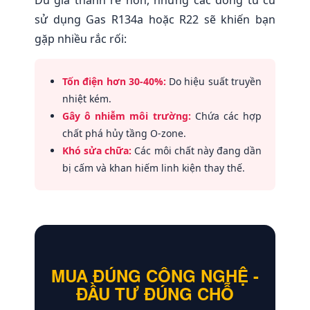
Dù giá thành rẻ hơn, nhưng các dòng tủ cũ
sử dụng Gas R134a hoặc R22 sẽ khiến bạn
gặp nhiều rắc rối:
Tốn điện hơn 30-40%:
Do hiệu suất truyền
nhiệt kém.
Gây ô nhiễm môi trường:
Chứa các hợp
chất phá hủy tầng O-zone.
Khó sửa chữa:
Các môi chất này đang dần
bị cấm và khan hiếm linh kiện thay thế.
MUA ĐÚNG CÔNG NGHỆ -
ĐẦU TƯ ĐÚNG CHỖ