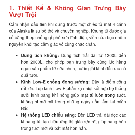
1. Thiết Kế & Không Gian Trưng Bày
Vượt Trội
Cảm nhận đầu tiên khi đứng trước một chiếc tủ mát 4 cánh
của Alaska là sự bề thế và chuyên nghiệp. Khung tủ được gia
cố bằng thép chống gỉ phủ sơn tĩnh điện, viền cửa bọc nhôm
nguyên khối tạo cảm giác vô cùng chắc chắn.
Dung tích khủng:
Dung tích trải dài từ 1200L đến
hơn 2000L, cho phép bạn trưng bày cùng lúc hàng
ngàn sản phẩm từ sữa chua, nước giải khát đến rau củ
quả tươi.
Kính Low-E chống đọng sương:
Đây là điểm cộng
rất lớn. Lớp kính Low-E phản xạ nhiệt kết hợp hệ thống
sưởi kính bằng khí nóng giúp mặt tủ luôn trong suốt,
không bị mờ mịt trong những ngày nồm ẩm tại miền
Bắc.
Hệ thống LED chiếu sáng:
Đèn LED trải dài dọc các
khoang tủ, tạo hiệu ứng thị giác rực rỡ, giúp hàng hóa
trông tươi mới và bắt mắt hơn hẳn.