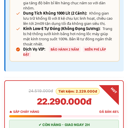
gia tăng độ bền bỉ lên hàng chục năm so với dàn
nhôm.
Dung Tích Khủng 1000 Lít (2 Cánh):
Không gian
lưu trữ khổng lồ với 8 kệ chịu lực linh hoạt, chiều cao
lên tới 2m09 tận dụng tối đa không gian siêu thị.
Kính Low-E Tự Đóng (Không Đọng Sương):
Trang
bị hệ thống sưởi kính bằng hơi nóng lốc máy giúp
mặt kính trong suốt 100%. Bản lề tự đóng ngăn thất
thoát nhiệt.
Dịch Vụ VIP:
BẢO HÀNH 2 NĂM
MIỄN PHÍ LẮP
ĐẶT
HOT
24.519.000đ
Tiết kiệm: 2.229.000đ
22.290.000đ
🔥 SẮP CHÁY HÀNG
ĐÃ BÁN 48%
✔ CÒN HÀNG - GIAO NGAY 2H