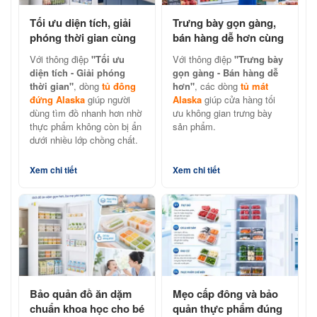
Tối ưu diện tích, giải
Trưng bày gọn gàng,
phóng thời gian cùng
bán hàng dễ hơn cùng
tủ đông đứng Alaska
tủ mát Alaska chính
Với thông điệp
"Tối ưu
Với thông điệp
"Trưng bày
hãng
diện tích - Giải phóng
gọn gàng - Bán hàng dễ
thời gian"
, dòng
tủ đông
hơn"
, các dòng
tủ mát
đứng Alaska
giúp người
Alaska
giúp cửa hàng tối
dùng tìm đồ nhanh hơn nhờ
ưu không gian trưng bày
thực phẩm không còn bị ẩn
sản phẩm.
dưới nhiều lớp chồng chất.
Xem chi tiết
Xem chi tiết
Bảo quản đồ ăn dặm
Mẹo cấp đông và bảo
chuẩn khoa học cho bé
quản thực phẩm đúng