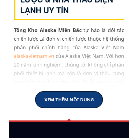
LẠNH UY TÍN
Tổng Kho Alaska Miền Bắc
tự hào là đối tác
chiến lược Là đơn vị chiến lược thuộc hệ thống
phân phối chính hãng của Alaska Việt Nam
alaskavietnam.vn
của Alaska Việt Nam. Với hơn
20 năm kinh nghiệm, chúng tôi không chỉ phân
phối thiết bị lạnh mà còn là đơn vị thầu cung
ứng giải pháp toàn diện cho chuỗi siêu thị, nhà
hàng, khách sạn và các dự án công nghiệp quy
mô lớn tại khu vực phía Bắc.
XEM THÊM NỘI DUNG
Danh mục sản phẩm chính & Giải
pháp tối ưu