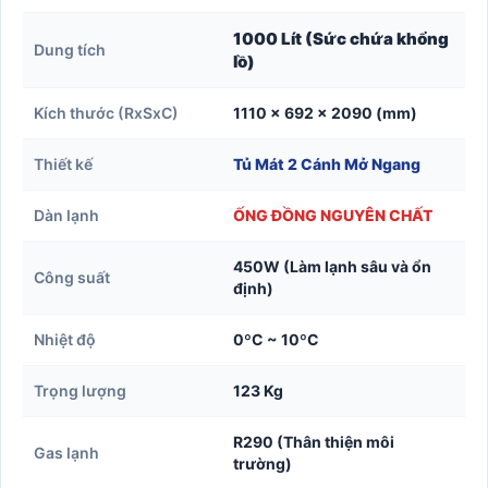
1000 Lít (Sức chứa khổng
Dung tích
lồ)
Kích thước (RxSxC)
1110 x 692 x 2090 (mm)
Thiết kế
Tủ Mát 2 Cánh Mở Ngang
Dàn lạnh
ỐNG ĐỒNG NGUYÊN CHẤT
450W (Làm lạnh sâu và ổn
Công suất
định)
Nhiệt độ
0ºC ~ 10ºC
Trọng lượng
123 Kg
R290 (Thân thiện môi
Gas lạnh
trường)