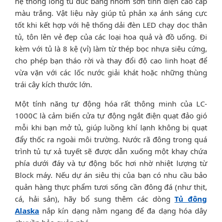
hệ thống lòng tủ đúc bằng nhôm sơn tĩnh điện cao cấp
màu trắng. Vật liệu này giúp tủ phản xạ ánh sáng cực
tốt khi kết hợp với hệ thống dải đèn LED chạy dọc thân
tủ, tôn lên vẻ đẹp của các loại hoa quả và đồ uống. Đi
kèm với tủ là 8 kệ (vỉ) làm từ thép bọc nhựa siêu cứng,
cho phép bạn tháo rời và thay đổi độ cao linh hoạt để
vừa vặn với các lốc nước giải khát hoặc những thùng
trái cây kích thước lớn.
Một tính năng tự động hóa rất thông minh của LC-
1000C là cảm biến cửa tự động ngắt điện quạt đảo gió
mỗi khi bạn mở tủ, giúp luồng khí lạnh không bị quạt
đẩy thốc ra ngoài môi trường. Nước rã đông trong quá
trình tủ tự xả tuyết sẽ được dẫn xuống một khay chứa
phía dưới đáy và tự động bốc hơi nhờ nhiệt lượng từ
Block máy. Nếu dự án siêu thị của bạn có nhu cầu bảo
quản hàng thực phẩm tươi sống cần đông đá (như thịt,
cá, hải sản), hãy bổ sung thêm các dòng
Tủ đông
Alaska
nắp kín dạng nằm ngang để đa dạng hóa dây