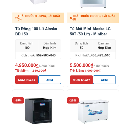
TRẢ TRƯỚC 0 ĐỒNG, LÃI SUẤT
TRẢ TRƯỚC 0 ĐỒNG, LÃI SUẤT
0%
0%
Tủ Đông 100 Lít Alaska
Tủ Mát Mini Alaska LC-
BD 150
50T (50 Lít) - Minibar
Khách Sạn, Mỹ Phẩm
Dung tích
Dàn lạnh
Dung tích
Dàn lạnh
100
Hợp Kim
50
Hợp Kim
559x560x845
435x473x510
Kích thước:
Kích thước:
4.950.000₫
5.500.000₫
6.800.000₫
6.500.000₫
Tiết kiệm: 1.850.000₫
Tiết kiệm: 1.000.000₫
MUA NGAY
XEM
MUA NGAY
XEM
-15%
-29%