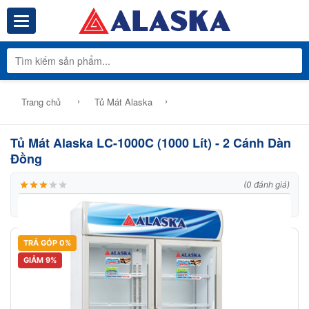
Toggle navigation
Tổng Kho Phâ
›
›
Trang chủ
Tủ Mát Alaska
Tủ Mát Alaska LC-1000C (1000 Lít) - 2 Cánh Dàn
Đồng
(0 đánh giá)
|
Thương hiệu:
Alaska
|
Mã:
Model: LC 1000C
TRẢ GÓP 0%
GIẢM 9%