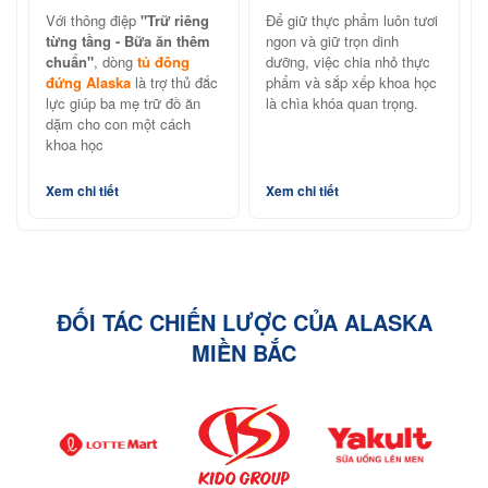
cùng tủ đông đứng
cách với tủ đông đứng
Với thông điệp
"Trữ riêng
Để giữ thực phẩm luôn tươi
Alaska
Alaska
từng tầng - Bữa ăn thêm
ngon và giữ trọn dinh
chuẩn"
, dòng
tủ đông
dưỡng, việc chia nhỏ thực
đứng Alaska
là trợ thủ đắc
phẩm và sắp xếp khoa học
lực giúp ba mẹ trữ đồ ăn
là chìa khóa quan trọng.
dặm cho con một cách
khoa học
Xem chi tiết
Xem chi tiết
ĐỐI TÁC CHIẾN LƯỢC CỦA ALASKA
MIỀN BẮC