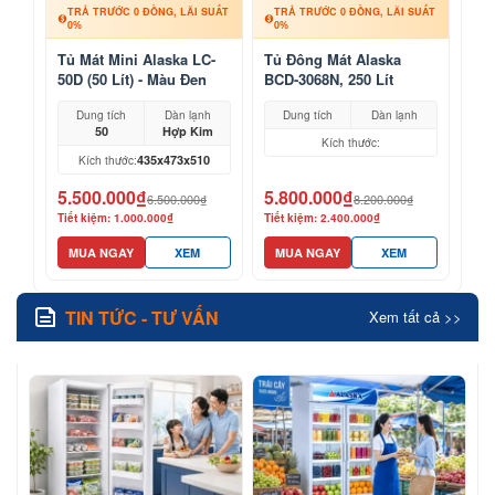
TRẢ TRƯỚC 0 ĐỒNG, LÃI SUẤT
TRẢ TRƯỚC 0 ĐỒNG, LÃI SUẤT
0%
0%
Tủ Mát Mini Alaska LC-
Tủ Đông Mát Alaska
50D (50 Lít) - Màu Đen
BCD-3068N, 250 Lít
Sang Trọng
Dung tích
Dàn lạnh
Dung tích
Dàn lạnh
50
Hợp Kim
Kích thước:
435x473x510
Kích thước:
5.500.000₫
5.800.000₫
6.500.000₫
8.200.000₫
Tiết kiệm: 1.000.000₫
Tiết kiệm: 2.400.000₫
MUA NGAY
XEM
MUA NGAY
XEM
TIN TỨC - TƯ VẤN
Xem tất cả >>