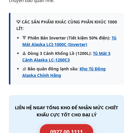
chuyền bảo quản nhé.
💡 CÁC SẢN PHẨM KHÁC CÙNG PHÂN KHÚC 1000
LÍT:
🔻
Phiên Bản Inverter (Tiết kiệm 50% điện):
Tủ
Mát Alaska LCI-1000C (Inverter)
🔺
Dòng 3 Cánh Khổng Lồ (1200L):
Tủ Mát 3
Cánh Alaska LC-1200C3
🧊
Bảo quản đông lạnh sâu:
Kho Tủ Đông
Alaska Chính Hãng
LIÊN HỆ NGAY TỔNG KHO ĐỂ NHẬN MỨC CHIẾT
KHẤU CỰC TỐT CHO ĐẠI LÝ
0927.00.1111