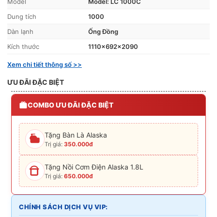
Model
Model: LC 1000C
Dung tích
1000
Dàn lạnh
Ống Đồng
Kích thước
1110x692x2090
Xem chi tiết thông số >>
ƯU ĐÃI ĐẶC BIỆT
COMBO ƯU ĐÃI ĐẶC BIỆT
Tặng Bàn Là Alaska
Trị giá:
350.000đ
Tặng Nồi Cơm Điện Alaska 1.8L
Trị giá:
650.000đ
CHÍNH SÁCH DỊCH VỤ VIP: