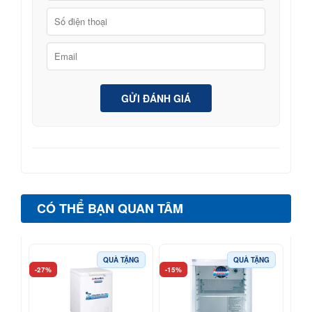
GỬI ĐÁNH GIÁ
CÓ THỂ BẠN QUAN TÂM
QUÀ TẶNG
QUÀ TẶNG
-27%
-15%