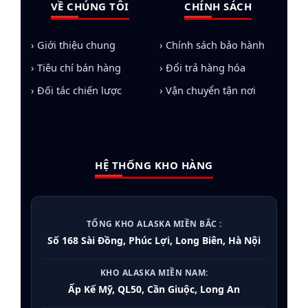
Chúng tôi cung cấp hệ sinh thái thiết bị điện
VỀ CHÚNG TÔI
CHÍNH SÁCH
lạnh chuẩn Alaska, được kiểm định nghiêm
ngặt trước khi xuất kho:
› Giới thiệu chung
› Chính sách bảo hành
› Tiêu chí bán hàng
› Đổi trả hàng hóa
Tủ đông Alaska
:
Đa dạng từ dòng 100L cho gia
đình đến 1200L cho nhà hàng, tích hợp Inverter
› Đối tác chiến lược
› Vận chuyển tận nơi
tiết kiệm điện.
Tủ mát Alaska
:
Thiết kế trưng bày sang trọng
với kính Low-E chống đọng sương, tối ưu doanh
HỆ THỐNG KHO HÀNG
thu cho cửa hàng.
Cây nước nóng lạnh:
Công nghệ lọc thông
minh, an toàn tuyệt đối cho sức khỏe.
TỔNG KHO ALASKA MIỀN BẮC :
Điều hòa Alaska:
Giải pháp làm lạnh sâu, bền
Số 168 Sài Đồng, Phúc Lợi, Long Biên, Hà Nội
bỉ cho dự án nhà máy, văn phòng.
KHO ALASKA MIỀN NAM:
Tủ ướp rượu vang
:
Bảo quản chuẩn nhiệt độ
Ấp Kế Mỹ, QL50, Cần Giuộc, Long An
cho các nhà hàng cao cấp.