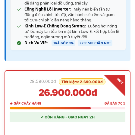
dễ dàng phân loại đồ uống, trái cây.
Công Nghệ Lõi Inverter:
Máy nén biến tần tự
động điều chỉnh tốc độ, vận hành siêu êm và giảm
tới 50% chi phí điện năng hàng tháng.
Kính Low-E Chống Đọng Sương:
Luồng hơi nóng
từ lốc máy lan tỏa lên mặt kính Low-E, kết hợp bản lề
tự đóng, ngăn sương mù tuyệt đối.
Dịch Vụ VIP:
TRẢ GÓP 0%
FREE SHIP TẬN NƠI
HOT
29.590.000đ
Tiết kiệm: 2.690.000đ
26.900.000đ
🔥 SẮP CHÁY HÀNG
ĐÃ BÁN 70%
✔ CÒN HÀNG - GIAO NGAY 2H