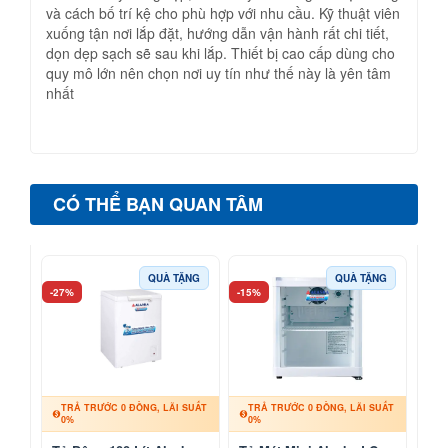
và cách bố trí kệ cho phù hợp với nhu cầu. Kỹ thuật viên
xuống tận nơi lắp đặt, hướng dẫn vận hành rất chi tiết,
dọn dẹp sạch sẽ sau khi lắp. Thiết bị cao cấp dùng cho
quy mô lớn nên chọn nơi uy tín như thế này là yên tâm
nhất
CÓ THỂ BẠN QUAN TÂM
QUÀ TẶNG
QUÀ TẶNG
-27%
-15%
TRẢ TRƯỚC 0 ĐỒNG, LÃI SUẤT
TRẢ TRƯỚC 0 ĐỒNG, LÃI SUẤT
0%
0%