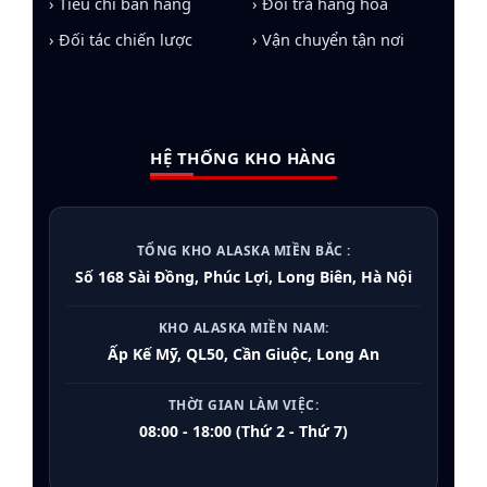
› Tiêu chí bán hàng
› Đổi trả hàng hóa
Tủ đông Alaska
:
Đa dạng từ dòng 100L cho gia
đình đến 1200L cho nhà hàng, tích hợp Inverter
› Đối tác chiến lược
› Vận chuyển tận nơi
tiết kiệm điện.
Tủ mát Alaska
:
Thiết kế trưng bày sang trọng
với kính Low-E chống đọng sương, tối ưu doanh
HỆ THỐNG KHO HÀNG
thu cho cửa hàng.
Cây nước nóng lạnh:
Công nghệ lọc thông
minh, an toàn tuyệt đối cho sức khỏe.
TỔNG KHO ALASKA MIỀN BẮC :
Điều hòa Alaska:
Giải pháp làm lạnh sâu, bền
Số 168 Sài Đồng, Phúc Lợi, Long Biên, Hà Nội
bỉ cho dự án nhà máy, văn phòng.
KHO ALASKA MIỀN NAM:
Tủ ướp rượu vang
:
Bảo quản chuẩn nhiệt độ
Ấp Kế Mỹ, QL50, Cần Giuộc, Long An
cho các nhà hàng cao cấp.
THỜI GIAN LÀM VIỆC:
08:00 - 18:00 (Thứ 2 - Thứ 7)
Tại sao Tổng Kho Alaska Miền Bắc
được khách hàng tin chọn?