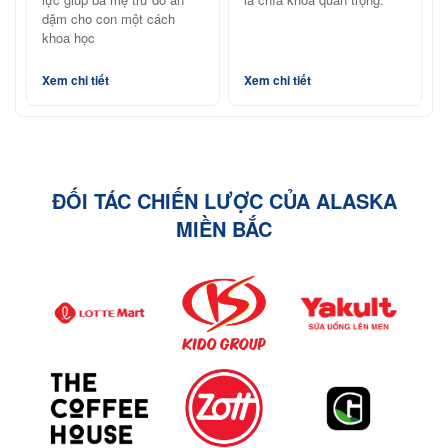
dặm cho con một cách
khoa học
Xem chi tiết
Xem chi tiết
ĐỐI TÁC CHIẾN LƯỢC CỦA ALASKA
MIỀN BẮC