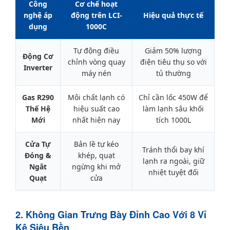
Công
Cơ chế hoạt
nghệ áp
động trên LCI-
Hiệu quả thực tế
dụng
1000C
Tự động điều
Giảm 50% lượng
Động Cơ
chỉnh vòng quay
điện tiêu thụ so với
Inverter
máy nén
tủ thường
Gas R290
Môi chất lạnh có
Chỉ cần lốc 450W để
Thế Hệ
hiệu suất cao
làm lạnh sâu khối
Mới
nhất hiện nay
tích 1000L
Cửa Tự
Bản lề tự kéo
Tránh thổi bay khí
Đóng &
khép, quạt
lạnh ra ngoài, giữ
Ngắt
ngừng khi mở
nhiệt tuyệt đối
Quạt
cửa
2. Không Gian Trưng Bày Đỉnh Cao Với 8 Vỉ
Kệ Siêu Bền