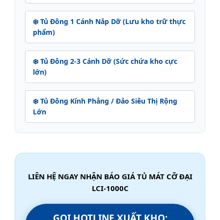
❄️ Tủ Đông 1 Cánh Nắp Dỡ (Lưu kho trữ thực
phẩm)
❄️ Tủ Đông 2-3 Cánh Dỡ (Sức chứa kho cực
lớn)
❄️ Tủ Đông Kính Phẳng / Đảo Siêu Thị Rộng
Lớn
LIÊN HỆ NGAY NHẬN BÁO GIÁ TỦ MÁT CỠ ĐẠI
LCI-1000C
GỌI HOTLINE XUẤT KHO: