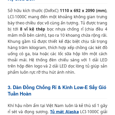
Sở hữu kích thước (DxRxC)
1110 x 692 x 2090 (mm)
,
LCI-1000C mang đến một khoảng không gian trưng
bày theo chiều dọc vô cùng ấn tượng. Tủ được trang
bị tới
8 vỉ kệ thép
bọc nhựa chống rỉ (chia đều 4
mâm mỗi bên cánh), tạo ra 10 khoang chứa rộng rãi.
Khung gầm tủ được thiết kế đặc biệt chịu tải trọng
hàng trăm kilogram, thích hợp xếp chồng các két đồ
uống có ga, bia hoặc các lốc sữa hộp lớn một cách
thoải mái. Hệ thống đèn chiếu sáng với 1 dải LED
trên hộp đèn logo và 2 dải LED dọc lòng tủ giúp sản
phẩm luôn rực rỡ thu hút ánh nhìn.
3. Dàn Đồng Chống Rỉ & Kính Low-E Sấy Gió
Tuần Hoàn
Khí hậu nồm ẩm tại Việt Nam luôn là kẻ thù số 1 gây
rỉ sét và đọng sương.
Tủ mát Alaska
LCI-1000C giải