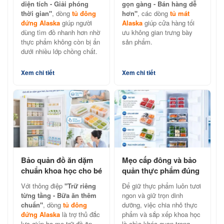
hãng
diện tích - Giải phóng
gọn gàng - Bán hàng dễ
thời gian"
, dòng
tủ đông
hơn"
, các dòng
tủ mát
đứng Alaska
giúp người
Alaska
giúp cửa hàng tối
dùng tìm đồ nhanh hơn nhờ
ưu không gian trưng bày
thực phẩm không còn bị ẩn
sản phẩm.
dưới nhiều lớp chồng chất.
Xem chi tiết
Xem chi tiết
Bảo quản đồ ăn dặm
Mẹo cấp đông và bảo
chuẩn khoa học cho bé
quản thực phẩm đúng
cùng tủ đông đứng
cách với tủ đông đứng
Với thông điệp
"Trữ riêng
Để giữ thực phẩm luôn tươi
Alaska
Alaska
từng tầng - Bữa ăn thêm
ngon và giữ trọn dinh
chuẩn"
, dòng
tủ đông
dưỡng, việc chia nhỏ thực
đứng Alaska
là trợ thủ đắc
phẩm và sắp xếp khoa học
lực giúp ba mẹ trữ đồ ăn
là chìa khóa quan trọng.