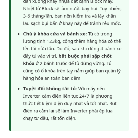
dẫn xuống khay nhựa đặt cạnh Block máy.
Nhiệt từ Block sẽ làm nước bay hơi. Tuy nhiên,
3-6 tháng/lần, bạn nên kiểm tra và lấy khăn
lau sạch bụi bẩn ở khay này để tránh rêu mốc.
Chú ý khóa cửa và bánh xe:
Tủ có trọng
lượng tịnh 123kg, cộng thêm hàng hóa có thể
lên tới nửa tấn. Do đó, sau khi dùng 4 bánh xe
đẩy tủ vào vị trí,
bắt buộc phải sập chốt
khóa
ở 2 bánh trước để tủ đứng vững. Tủ
cũng có ổ khóa trên tay nắm giúp bạn quản lý
hàng hóa an toàn ban đêm.
Tuyệt đối không tắt tủ:
Với máy nén
Inverter, cắm điện liên tục 24/7 là phương
thức tiết kiệm điện duy nhất và tốt nhất. Rút
điện ra cắm lại sẽ làm Inverter phải ép tua
chạy từ đầu, rất tốn điện.