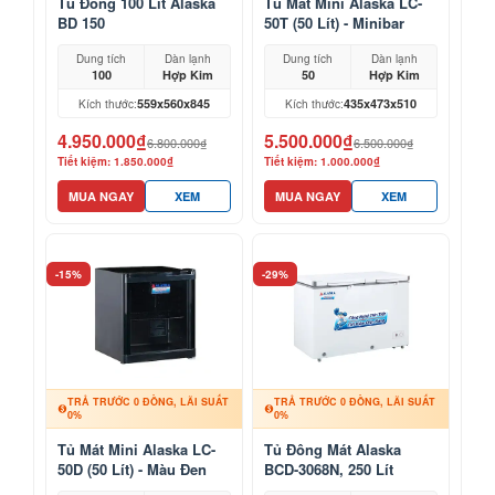
Tủ Đông 100 Lít Alaska
Tủ Mát Mini Alaska LC-
BD 150
50T (50 Lít) - Minibar
Khách Sạn, Mỹ Phẩm
Dung tích
Dàn lạnh
Dung tích
Dàn lạnh
100
Hợp Kim
50
Hợp Kim
559x560x845
435x473x510
Kích thước:
Kích thước:
4.950.000₫
5.500.000₫
6.800.000₫
6.500.000₫
Tiết kiệm: 1.850.000₫
Tiết kiệm: 1.000.000₫
MUA NGAY
XEM
MUA NGAY
XEM
-15%
-29%
TRẢ TRƯỚC 0 ĐỒNG, LÃI SUẤT
TRẢ TRƯỚC 0 ĐỒNG, LÃI SUẤT
0%
0%
Tủ Mát Mini Alaska LC-
Tủ Đông Mát Alaska
50D (50 Lít) - Màu Đen
BCD-3068N, 250 Lít
Sang Trọng