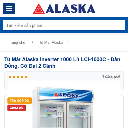
Toggle navigation
Tổng Kho Phâ
›
›
Trang chủ
Tủ Mát Alaska
Tủ Mát Alaska Inverter 1000 Lít LCI-1000C - Dàn
Đồng, Cỡ Đại 2 Cánh
(1 đánh giá)
|
Thương hiệu:
Alaska
|
Mã:
Model: LCI 1000C
TRẢ GÓP 0%
GIẢM 9%