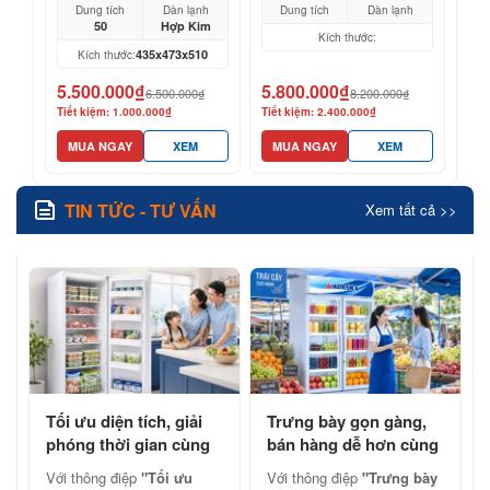
Dung tích
Dàn lạnh
Dung tích
Dàn lạnh
50
Hợp Kim
Kích thước:
435x473x510
Kích thước:
5.500.000₫
5.800.000₫
6.500.000₫
8.200.000₫
Tiết kiệm: 1.000.000₫
Tiết kiệm: 2.400.000₫
MUA NGAY
XEM
MUA NGAY
XEM
TIN TỨC - TƯ VẤN
Xem tất cả >>
Tối ưu diện tích, giải
Trưng bày gọn gàng,
phóng thời gian cùng
bán hàng dễ hơn cùng
tủ đông đứng Alaska
tủ mát Alaska chính
Với thông điệp
"Tối ưu
Với thông điệp
"Trưng bày