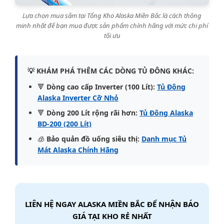
Lựa chọn mua sắm tại Tổng Kho Alaska Miền Bắc là cách thông
minh nhất để bạn mua được sản phẩm chính hãng với mức chi phí
tối ưu
💡 KHÁM PHÁ THÊM CÁC DÒNG TỦ ĐÔNG KHÁC:
🔻
Dòng cao cấp Inverter (100 Lít):
Tủ Đông
Alaska Inverter Cỡ Nhỏ
🔻
Dòng 200 Lít rộng rãi hơn:
Tủ Đông Alaska
BD-200 (200 Lít)
🧊
Bảo quản đồ uống siêu thị:
Danh mục Tủ
Mát Alaska Chính Hãng
LIÊN HỆ NGAY ALASKA MIỀN BẮC ĐỂ NHẬN BÁO
GIÁ TẠI KHO RẺ NHẤT