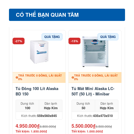
CÓ THỂ BẠN QUAN TÂM
QUÀ TẶNG
QUÀ TẶNG
-27%
-15%
TRẢ TRƯỚC 0 ĐỒNG, LÃI SUẤT
TRẢ TRƯỚC 0 ĐỒNG, LÃI SUẤT
0%
0%
Tủ Đông 100 Lít Alaska
Tủ Mát Mini Alaska LC-
BD 150
50T (50 Lít) - Minibar
Khách Sạn, Mỹ Phẩm
Dung tích
Dàn lạnh
Dung tích
Dàn lạnh
100
Hợp Kim
50
Hợp Kim
559x560x845
435x473x510
Kích thước:
Kích thước:
4.950.000₫
5.500.000₫
6.800.000₫
6.500.000₫
Tiết kiệm: 1.850.000₫
Tiết kiệm: 1.000.000₫