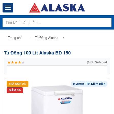
Toggle navigation
Tổng Kho Phâ
›
›
Trang chủ
Tủ Đông Alaska
Tủ Đông 100 Lít Alaska BD 150
(189 đánh giá)
|
Thương hiệu:
Alaska
|
Mã:
BD 150
TRẢ GÓP 0%
Inverter Tiết Kiệm Điện
GIẢM 9%