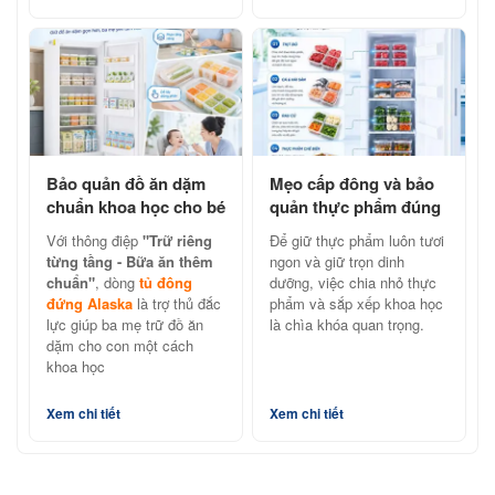
Bảo quản đồ ăn dặm
Mẹo cấp đông và bảo
chuẩn khoa học cho bé
quản thực phẩm đúng
cùng tủ đông đứng
cách với tủ đông đứng
Với thông điệp
"Trữ riêng
Để giữ thực phẩm luôn tươi
Alaska
Alaska
từng tầng - Bữa ăn thêm
ngon và giữ trọn dinh
chuẩn"
, dòng
tủ đông
dưỡng, việc chia nhỏ thực
đứng Alaska
là trợ thủ đắc
phẩm và sắp xếp khoa học
lực giúp ba mẹ trữ đồ ăn
là chìa khóa quan trọng.
dặm cho con một cách
khoa học
Xem chi tiết
Xem chi tiết