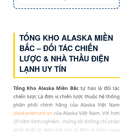
TỔNG KHO ALASKA MIỀN
BẮC – ĐỐI TÁC CHIẾN
LƯỢC & NHÀ THẦU ĐIỆN
LẠNH UY TÍN
Tổng Kho Alaska Miền Bắc
tự hào là đối tác
chiến lược Là đơn vị chiến lược thuộc hệ thống
phân phối chính hãng của Alaska Việt Nam
alaskavietnam.vn
của Alaska Việt Nam. Với hơn
20 năm kinh nghiệm, chúng tôi không chỉ phân
phối thiết bị lạnh mà còn là đơn vị thầu cung