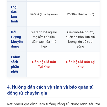
Loại
Gas
R600A (Thế hệ mới)
R600A (Thế hệ mới)
làm
lạnh
Đối
Gia đình 2-4 người,
Gia đình 4-6 người,
tượng
mẹ bỉm trữ sữa,
quán ăn nhỏ, lưu trữ
khuyên
tiệm tạp hóa nhỏ
lượng lớn đồ tươi
dùng
hẹp
sống
Chính
sách
Liên hệ Giá Bán
Liên hệ Giá Bán Tại
phân
Tại Kho
Kho
phối
4. Hướng dẫn cách vệ sinh và bảo quản tủ
đông từ chuyên gia
Rất nhiều gia đình lầm tưởng rằng tủ đông lạnh sâu thì