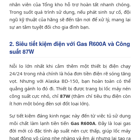
nhân viên của Tổng kho hỗ trợ hoàn tất nhanh chóng.
Trong suốt quá trình sử dụng, nếu phát sinh sự cố, đội
ngũ kỹ thuật của hãng sẽ đến tận nơi để xử lý, mang lại
sự an tâm tuyệt đối cho gia đình bạn.
2. Siêu tiết kiệm điện với Gas R600A và Công
suất 87W
Nỗi lo lớn nhất khi cắm thêm một thiết bị điện chạy
24/24 trong nhà chính là hóa đơn tiền điện rẽ sóng tăng
vọt. Nhưng với Alaska BD-150, bạn hoàn toàn có thể
quẳng gánh lo đó đi. Thiết bị được trang bị lốc máy nén
công suất cực nhỏ, chỉ
87W
(thậm chí tiêu thụ điện còn
ít hơn một bóng đèn sợi đốt loại lớn).
Sự tiết kiệm đáng kinh ngạc này đến từ việc tủ sử dụng
môi chất làm lạnh tiên tiến
Gas R600A
. Đây là loại gas
đời mới có đặc tính áp suất nén cực thấp, giúp lốc máy
hoạt động vô cùng nhẹ nhàng và êm ái nhưng lại tạo ra