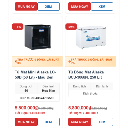
MUA NGAY
XEM
MUA NGAY
XEM
-15%
-29%
TRẢ TRƯỚC 0 ĐỒNG, LÃI SUẤT
TRẢ TRƯỚC 0 ĐỒNG, LÃI SUẤT
0%
0%
Tủ Mát Mini Alaska LC-
Tủ Đông Mát Alaska
50D (50 Lít) - Màu Đen
BCD-3068N, 250 Lít
Sang Trọng
Dung tích
Dàn lạnh
Dung tích
Dàn lạnh
50
Hợp Kim
Kích thước:
435x473x510
Kích thước:
5.500.000₫
5.800.000₫
6.500.000₫
8.200.000₫
Tiết kiệm: 1.000.000₫
Tiết kiệm: 2.400.000₫
MUA NGAY
XEM
MUA NGAY
XEM