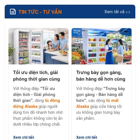
TIN TỨC - TƯ VẤN
Xem tất cả >>
Tối ưu diện tích, giải
Trưng bày gọn gàng,
phóng thời gian cùng
bán hàng dễ hơn cùng
tủ đông đứng Alaska
tủ mát Alaska chính
Với thông điệp
"Tối ưu
Với thông điệp
"Trưng bày
hãng
diện tích - Giải phóng
gọn gàng - Bán hàng dễ
thời gian"
, dòng
tủ đông
hơn"
, các dòng
tủ mát
đứng Alaska
giúp người
Alaska
giúp cửa hàng tối
dùng tìm đồ nhanh hơn nhờ
ưu không gian trưng bày
thực phẩm không còn bị ẩn
sản phẩm.
dưới nhiều lớp chồng chất.
Xem chi tiết
Xem chi tiết