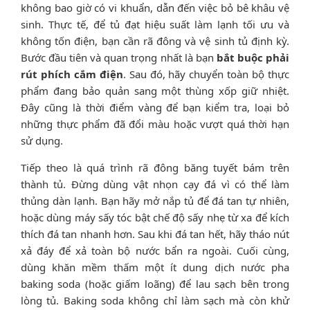
không bao giờ có vi khuẩn, dẫn đến việc bỏ bê khâu vệ
sinh. Thực tế, để tủ đạt hiệu suất làm lạnh tối ưu và
không tốn điện, bạn cần rã đông và vệ sinh tủ định kỳ.
Bước đầu tiên và quan trọng nhất là bạn
bắt buộc phải
rút phích cắm điện
. Sau đó, hãy chuyển toàn bộ thực
phẩm đang bảo quản sang một thùng xốp giữ nhiệt.
Đây cũng là thời điểm vàng để bạn kiểm tra, loại bỏ
những thực phẩm đã đổi màu hoặc vượt quá thời hạn
sử dụng.
Tiếp theo là quá trình rã đông băng tuyết bám trên
thành tủ. Đừng dùng vật nhọn cạy đá vì có thể làm
thủng dàn lạnh. Bạn hãy mở nắp tủ để đá tan tự nhiên,
hoặc dùng máy sấy tóc bật chế độ sấy nhẹ từ xa để kích
thích đá tan nhanh hơn. Sau khi đá tan hết, hãy tháo nút
xả đáy để xả toàn bộ nước bẩn ra ngoài. Cuối cùng,
dùng khăn mềm thấm một ít dung dịch nước pha
baking soda (hoặc giấm loãng) để lau sạch bên trong
lòng tủ. Baking soda không chỉ làm sạch mà còn khử