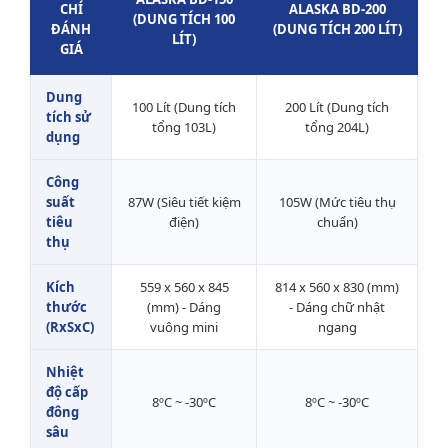
CHÍ
ALASKA BD-200
(DUNG TÍCH 100
ĐÁNH
(DUNG TÍCH 200 LÍT)
LÍT)
GIÁ
Dung
100 Lít (Dung tích
200 Lít (Dung tích
tích sử
tổng 103L)
tổng 204L)
dụng
Công
suất
87W (Siêu tiết kiệm
105W (Mức tiêu thụ
tiêu
điện)
chuẩn)
thụ
Kích
559 x 560 x 845
814 x 560 x 830 (mm)
thước
(mm) - Dáng
- Dáng chữ nhật
(RxSxC)
vuông mini
ngang
Nhiệt
độ cấp
8ºC ~ -30ºC
8ºC ~ -30ºC
đông
sâu