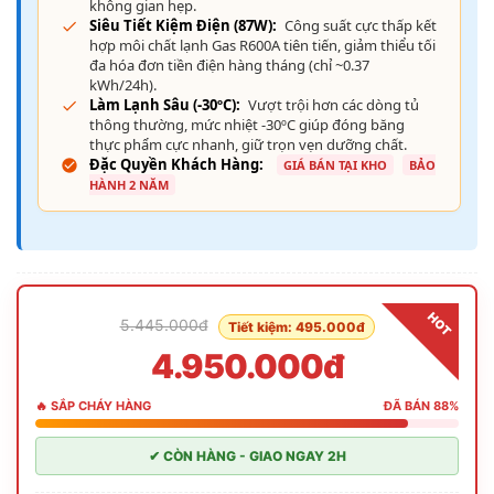
không gian hẹp.
Siêu Tiết Kiệm Điện (87W):
Công suất cực thấp kết
hợp môi chất lạnh Gas R600A tiên tiến, giảm thiểu tối
đa hóa đơn tiền điện hàng tháng (chỉ ~0.37
kWh/24h).
Làm Lạnh Sâu (-30ºC):
Vượt trội hơn các dòng tủ
thông thường, mức nhiệt -30ºC giúp đóng băng
thực phẩm cực nhanh, giữ trọn vẹn dưỡng chất.
Đặc Quyền Khách Hàng:
GIÁ BÁN TẠI KHO
BẢO
HÀNH 2 NĂM
HOT
5.445.000đ
Tiết kiệm: 495.000đ
4.950.000đ
🔥 SẮP CHÁY HÀNG
ĐÃ BÁN 88%
✔ CÒN HÀNG - GIAO NGAY 2H