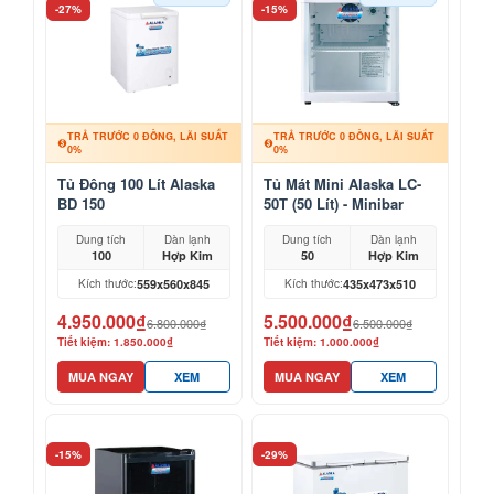
-27%
-15%
TRẢ TRƯỚC 0 ĐỒNG, LÃI SUẤT
TRẢ TRƯỚC 0 ĐỒNG, LÃI SUẤT
0%
0%
Tủ Đông 100 Lít Alaska
Tủ Mát Mini Alaska LC-
BD 150
50T (50 Lít) - Minibar
Khách Sạn, Mỹ Phẩm
Dung tích
Dàn lạnh
Dung tích
Dàn lạnh
100
Hợp Kim
50
Hợp Kim
559x560x845
435x473x510
Kích thước:
Kích thước:
4.950.000₫
5.500.000₫
6.800.000₫
6.500.000₫
Tiết kiệm: 1.850.000₫
Tiết kiệm: 1.000.000₫
MUA NGAY
XEM
MUA NGAY
XEM
-15%
-29%