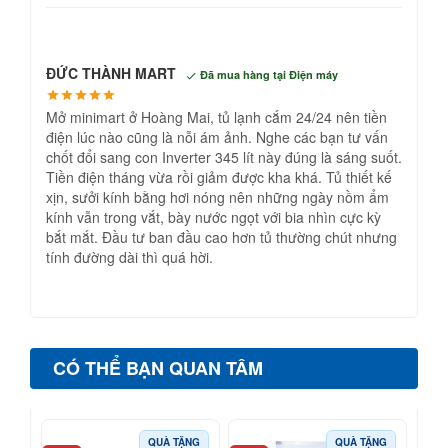
ĐỨC THÀNH MART
Đã mua hàng tại Điện máy
Mở minimart ở Hoàng Mai, tủ lạnh cắm 24/24 nên tiền
điện lúc nào cũng là nỗi ám ảnh. Nghe các bạn tư vấn
chốt đổi sang con Inverter 345 lít này đúng là sáng suốt.
Tiền điện tháng vừa rồi giảm được kha khá. Tủ thiết kế
xịn, sưởi kính bằng hơi nóng nên những ngày nồm ẩm
kính vẫn trong vắt, bày nước ngọt với bia nhìn cực kỳ
bắt mắt. Đầu tư ban đầu cao hơn tủ thường chút nhưng
tính đường dài thì quá hời.
CÓ THỂ BẠN QUAN TÂM
QUÀ TẶNG
QUÀ TẶNG