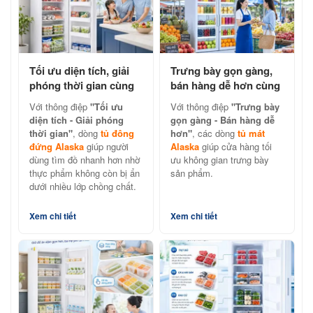
Tối ưu diện tích, giải
Trưng bày gọn gàng,
phóng thời gian cùng
bán hàng dễ hơn cùng
tủ đông đứng Alaska
tủ mát Alaska chính
Với thông điệp
"Tối ưu
Với thông điệp
"Trưng bày
hãng
diện tích - Giải phóng
gọn gàng - Bán hàng dễ
thời gian"
, dòng
tủ đông
hơn"
, các dòng
tủ mát
đứng Alaska
giúp người
Alaska
giúp cửa hàng tối
dùng tìm đồ nhanh hơn nhờ
ưu không gian trưng bày
thực phẩm không còn bị ẩn
sản phẩm.
dưới nhiều lớp chồng chất.
Xem chi tiết
Xem chi tiết