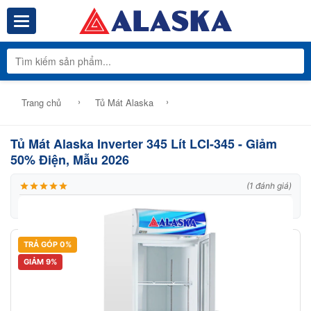
Toggle navigation
Tổng Kho Phâ
›
›
Trang chủ
Tủ Mát Alaska
Tủ Mát Alaska Inverter 345 Lít LCI-345 - Giảm
50% Điện, Mẫu 2026
(1 đánh giá)
|
Thương hiệu:
Alaska
|
Mã:
Model: LCI 345
TRẢ GÓP 0%
GIẢM 9%