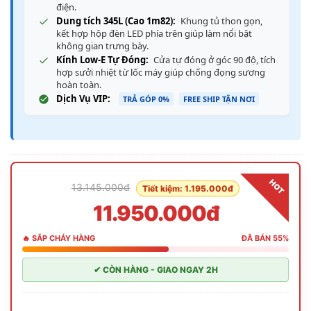
điện.
Dung tích 345L (Cao 1m82):
Khung tủ thon gọn,
kết hợp hộp đèn LED phía trên giúp làm nổi bật
không gian trưng bày.
Kính Low-E Tự Đóng:
Cửa tự đóng ở góc 90 độ, tích
hợp sưởi nhiệt từ lốc máy giúp chống đọng sương
hoàn toàn.
Dịch Vụ VIP:
TRẢ GÓP 0%
FREE SHIP TẬN NƠI
HOT
13.145.000đ
Tiết kiệm: 1.195.000đ
11.950.000đ
🔥 SẮP CHÁY HÀNG
ĐÃ BÁN 55%
✔ CÒN HÀNG - GIAO NGAY 2H