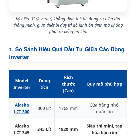
Ký hiệu "I" (Inverter) khẳng định thế hệ động cơ biến tần
thông minh, giúp thiết bị duy trì độ lạnh ổn định mà không
phát ra tiếng ồn lớn.
1. So Sánh Hiệu Quả Đầu Tư Giữa Các Dòng
Inverter
Kích
Model
Dung
thước
Quy mô phù hợp
Inverter
tích
(Cao)
Alaska
Cửa hàng nhỏ,
300 Lít
1768 mm
LCI-300
quán ăn
Alaska
Siêu thị mini, tạp
345 Lít
1820 mm
LCI-345
hóa bận rộn