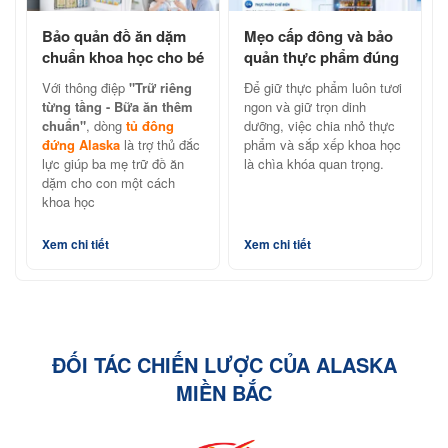
Bảo quản đồ ăn dặm
Mẹo cấp đông và bảo
chuẩn khoa học cho bé
quản thực phẩm đúng
cùng tủ đông đứng
cách với tủ đông đứng
Với thông điệp
"Trữ riêng
Để giữ thực phẩm luôn tươi
Alaska
Alaska
từng tầng - Bữa ăn thêm
ngon và giữ trọn dinh
chuẩn"
, dòng
tủ đông
dưỡng, việc chia nhỏ thực
đứng Alaska
là trợ thủ đắc
phẩm và sắp xếp khoa học
lực giúp ba mẹ trữ đồ ăn
là chìa khóa quan trọng.
dặm cho con một cách
khoa học
Xem chi tiết
Xem chi tiết
ĐỐI TÁC CHIẾN LƯỢC CỦA ALASKA
MIỀN BẮC