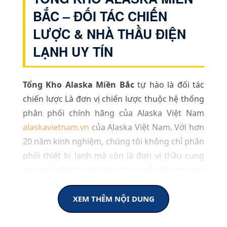
BẮC – ĐỐI TÁC CHIẾN
LƯỢC & NHÀ THẦU ĐIỆN
LẠNH UY TÍN
Tổng Kho Alaska Miền Bắc
tự hào là đối tác
chiến lược Là đơn vị chiến lược thuộc hệ thống
phân phối chính hãng của Alaska Việt Nam
alaskavietnam.vn
của Alaska Việt Nam. Với hơn
20 năm kinh nghiệm, chúng tôi không chỉ phân
phối thiết bị lạnh mà còn là đơn vị thầu cung
ứng giải pháp toàn diện cho chuỗi siêu thị, nhà
hàng, khách sạn và các dự án công nghiệp quy
mô lớn tại khu vực phía Bắc.
XEM THÊM NỘI DUNG