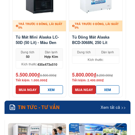
TRẢ TRƯỚC 0 ĐỒNG, LÃI SUẤT
TRẢ TRƯỚC 0 ĐỒNG, LÃI SUẤT
0%
0%
Tủ Mát Mini Alaska LC-
Tủ Đông Mát Alaska
50D (50 Lít) - Màu Đen
BCD-3068N, 250 Lít
Sang Trọng
Dung tích
Dàn lạnh
Dung tích
Dàn lạnh
50
Hợp Kim
Kích thước:
435x473x510
Kích thước:
5.500.000₫
5.800.000₫
6.500.000₫
8.200.000₫
Tiết kiệm: 1.000.000₫
Tiết kiệm: 2.400.000₫
MUA NGAY
XEM
MUA NGAY
XEM
TIN TỨC - TƯ VẤN
Xem tất cả >>