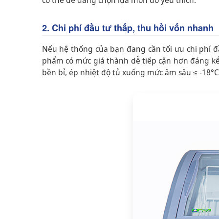
có thể dễ dàng chọn lựa món đồ yêu thích.
2. Chi phí đầu tư thấp, thu hồi vốn nhanh
Nếu hệ thống của bạn đang cần tối ưu chi phí đ
phẩm có mức giá thành dễ tiếp cận hơn đáng kể s
bền bỉ, ép nhiệt độ tủ xuống mức âm sâu ≤ -18°