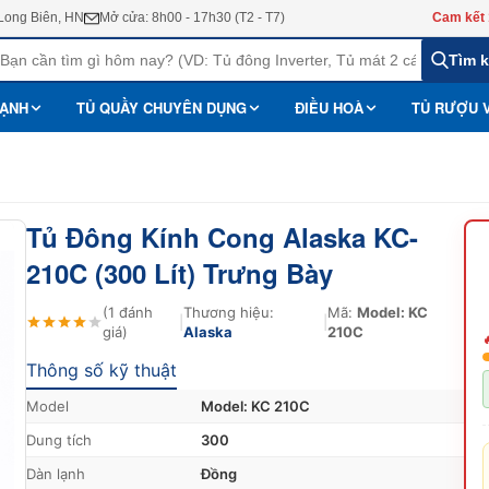
 Long Biên, HN
Mở cửa: 8h00 - 17h30 (T2 - T7)
Cam kết 
Tìm 
LẠNH
TỦ QUẦY CHUYÊN DỤNG
ĐIỀU HOÀ
TỦ RƯỢU 
Tủ Đông Kính Cong Alaska KC-
210C (300 Lít) Trưng Bày
(1 đánh
Thương hiệu:
Mã:
Model: KC
|
|
giá)
Alaska
210C
Thông số kỹ thuật
Model
Model: KC 210C
Dung tích
300
Dàn lạnh
Đồng