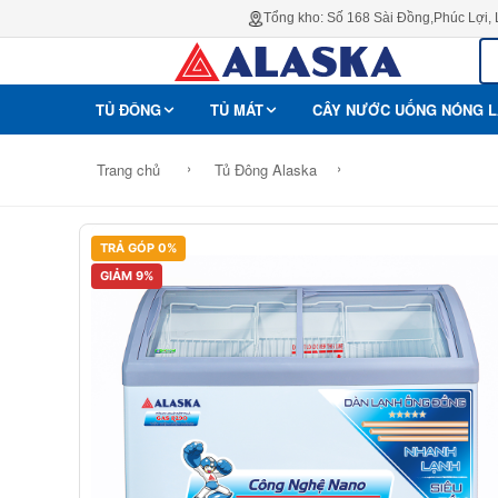
Tổng kho: Số 168 Sài Đồng,Phúc Lợi,
TỦ ĐÔNG
TỦ MÁT
CÂY NƯỚC UỐNG NÓNG 
›
›
Trang chủ
Tủ Đông Alaska
TRẢ GÓP 0%
GIẢM 9%