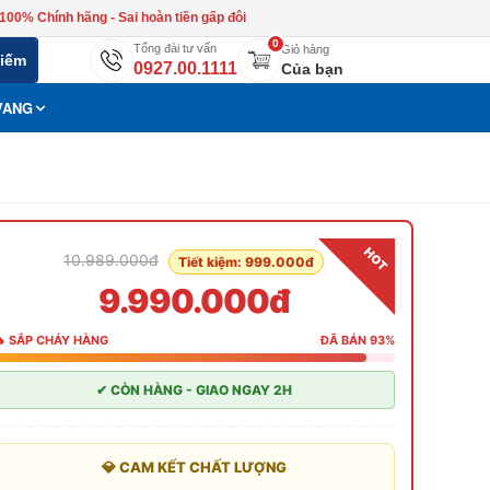
100% Chính hãng - Sai hoàn tiền gấp đôi
0
Tổng đài tư vấn
Giỏ hàng
kiếm
0927.00.1111
Của bạn
VANG
HOT
10.989.000đ
Tiết kiệm: 999.000đ
9.990.000đ
🔥 SẮP CHÁY HÀNG
ĐÃ BÁN 93%
✔ CÒN HÀNG - GIAO NGAY 2H
💎 CAM KẾT CHẤT LƯỢNG