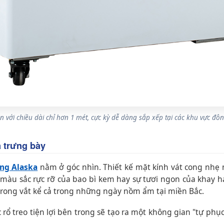
n với chiều dài chỉ hơn 1 mét, cực kỳ dễ dàng sắp xếp tại các khu vực đôn
ả trưng bày
ong Alaska
nằm ở góc nhìn. Thiết kế mặt kính vát cong nhẹ 
màu sắc rực rỡ của bao bì kem hay sự tươi ngon của khay hải
rong vắt kể cả trong những ngày nồm ẩm tại miền Bắc.
rổ treo tiện lợi bên trong sẽ tạo ra một không gian "tự phục 