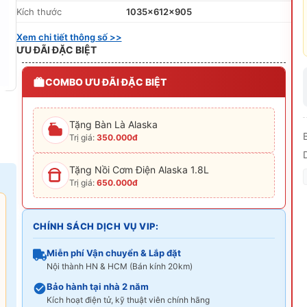
Kích thước
1035x612x905
Xem chi tiết thông số >>
ƯU ĐÃI ĐẶC BIỆT
COMBO ƯU ĐÃI ĐẶC BIỆT
Tặng Bàn Là Alaska
B
Trị giá:
350.000đ
Tặng Nồi Cơm Điện Alaska 1.8L
Trị giá:
650.000đ
CHÍNH SÁCH DỊCH VỤ VIP:
Miễn phí Vận chuyển & Lắp đặt
Nội thành HN & HCM (Bán kính 20km)
Bảo hành tại nhà 2 năm
Kích hoạt điện tử, kỹ thuật viên chính hãng