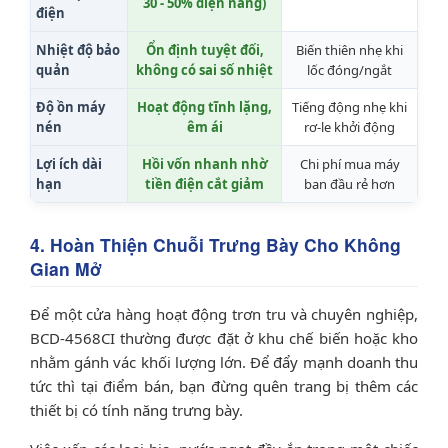
30 - 50% điện năng)
điện
Nhiệt độ bảo
Ổn định tuyệt đối,
Biến thiên nhẹ khi
quản
không có sai số nhiệt
lốc đóng/ngắt
Độ ồn máy
Hoạt động tĩnh lặng,
Tiếng động nhẹ khi
nén
êm ái
rơ-le khởi động
Lợi ích dài
Hồi vốn nhanh nhờ
Chi phí mua máy
hạn
tiền điện cắt giảm
ban đầu rẻ hơn
4. Hoàn Thiện Chuỗi Trưng Bày Cho Không
Gian Mở
Để một cửa hàng hoạt động trơn tru và chuyên nghiệp,
BCD-4568CI thường được đặt ở khu chế biến hoặc kho
nhằm gánh vác khối lượng lớn. Để đẩy mạnh doanh thu
tức thì tại điểm bán, bạn đừng quên trang bị thêm các
thiết bị có tính năng trưng bày.