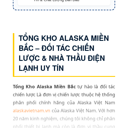
TỔNG KHO ALASKA MIỀN
BẮC – ĐỐI TÁC CHIẾN
LƯỢC & NHÀ THẦU ĐIỆN
LẠNH UY TÍN
Tổng Kho Alaska Miền Bắc
tự hào là đối tác
chiến lược Là đơn vị chiến lược thuộc hệ thống
phân phối chính hãng của Alaska Việt Nam
alaskavietnam.vn
của Alaska Việt Nam. Với hơn
20 năm kinh nghiệm, chúng tôi không chỉ phân
phối thiết bị lạnh mà còn là đơn vị thầu cung