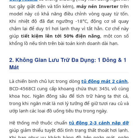
tục gây giật điện và tốn kém),
máy nén Inverter
trên
model này có khả năng điều chỉnh vòng quay từ tốn.
Khi nhiệt độ đã đạt ngưỡng -18°C, động cơ sẽ quay
chậm lại để duy trì hơi lạnh thay vì tắt hẳn. Cơ chế này
giúp
tiết kiệm lên tới 50% điện năng
, một con số
khổng lồ nếu tính trên bài toán kinh doanh dài hạn.
2. Không Gian Lưu Trữ Đa Dụng: 1 Đông & 1
Mát
Là chiến binh chủ lực trong dòng
tủ đông mát 2 cánh
,
BCD-4568CI cung cấp khoang chứa thực 345L vô cùng
khoa học. Ngăn đông sâu để tích trữ hàng tạ thịt cá,
trong khi ngăn mát là nơi lý tưởng để giữ tươi rau củ và
ướp lạnh các loại đồ uống tiêu thụ trong ngày.
Hệ thống mở thuộc chuẩn
tủ đông 2-3 cánh nắp dỡ
giúp giảm thiểu tuyệt đối tình trạng thất thoát hơi lạnh.
Khi bạn phục vụ khách hàng đồ bên ngăn mát, ngăn