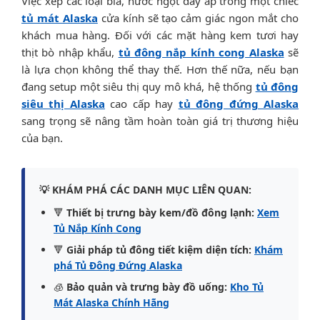
Việc xếp các loại bia, nước ngọt đầy ắp trong một chiếc
tủ mát Alaska
cửa kính sẽ tạo cảm giác ngon mắt cho
khách mua hàng. Đối với các mặt hàng kem tươi hay
thịt bò nhập khẩu,
tủ đông nắp kính cong Alaska
sẽ
là lựa chọn không thể thay thế. Hơn thế nữa, nếu bạn
đang setup một siêu thị quy mô khá, hệ thống
tủ đông
siêu thị Alaska
cao cấp hay
tủ đông đứng Alaska
sang trọng sẽ nâng tầm hoàn toàn giá trị thương hiệu
của bạn.
💡 KHÁM PHÁ CÁC DANH MỤC LIÊN QUAN:
🔻
Thiết bị trưng bày kem/đồ đông lạnh:
Xem
Tủ Nắp Kính Cong
🔻
Giải pháp tủ đông tiết kiệm diện tích:
Khám
phá Tủ Đông Đứng Alaska
🧊
Bảo quản và trưng bày đồ uống:
Kho Tủ
Mát Alaska Chính Hãng