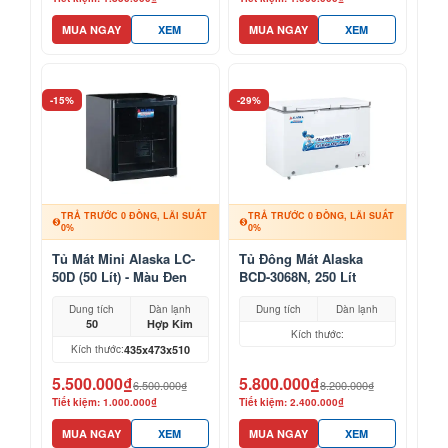
MUA NGAY
XEM
MUA NGAY
XEM
-15%
-29%
TRẢ TRƯỚC 0 ĐỒNG, LÃI SUẤT
TRẢ TRƯỚC 0 ĐỒNG, LÃI SUẤT
0%
0%
Tủ Mát Mini Alaska LC-
Tủ Đông Mát Alaska
50D (50 Lít) - Màu Đen
BCD-3068N, 250 Lít
Sang Trọng
Dung tích
Dàn lạnh
Dung tích
Dàn lạnh
50
Hợp Kim
Kích thước:
435x473x510
Kích thước:
5.500.000₫
5.800.000₫
6.500.000₫
8.200.000₫
Tiết kiệm: 1.000.000₫
Tiết kiệm: 2.400.000₫
MUA NGAY
XEM
MUA NGAY
XEM