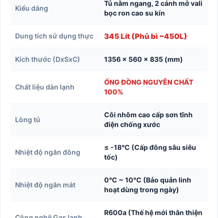
Tủ nằm ngang, 2 cánh mở vali
Kiểu dáng
bọc ron cao su kín
Dung tích sử dụng thực
345 Lít (Phủ bì ~450L)
Kích thước (DxSxC)
1356 x 560 x 835 (mm)
ỐNG ĐỒNG NGUYÊN CHẤT
Chất liệu dàn lạnh
100%
Côi nhôm cao cấp sơn tĩnh
Lòng tủ
điện chống xước
≤ -18°C (Cấp đông sâu siêu
Nhiệt độ ngăn đông
tốc)
0°C ~ 10°C (Bảo quản linh
Nhiệt độ ngăn mát
hoạt dùng trong ngày)
R600a (Thế hệ mới thân thiện
Công nghệ Gas lạnh