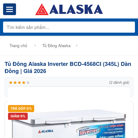
Toggle navigation
Tổng Kho Phâ
›
›
Trang chủ
Tủ Đông Alaska
Tủ Đông Alaska Inverter BCD-4568CI (345L) Dàn
Đồng | Giá 2026
(2 đánh giá)
|
Thương hiệu:
Alaska
|
Mã:
Model: BCD 4568CI
TRẢ GÓP 0%
GIẢM 9%