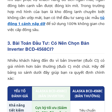
đông bên cạnh vẫn được đóng kín mít. Trong trường
hợp mô hình của bạn là kho đông lạnh chuyên biệt
không cần ướp mát, bạn có thể đầu tư sang các mẫu
tủ
đông 1 cánh nắp dỡ
để sử dụng 100% không gian cho
việc cấp đông sâu.
3. Bài Toán Đầu Tư: Có Nên Chọn Bản
Inverter BCD-4568CI?
Nhiều khách hàng đắn đo vì bản Inverter (đuôi CI) có
giá nhỉnh hơn bản thường (đuôi C) một chút. Hãy để
bảng so sánh dưới đây giúp bạn ra quyết định chính
xác:
YẾU TỐ
ALASKA BCD-4568CI
ALASKA BCD-4568C
ĐÁNH GIÁ
(BẢN INVERTER)
(BẢN THƯỜNG)
Khả năng
Cực kỳ tối ưu (Giảm
tiết kiệm
Tiêu chuẩn