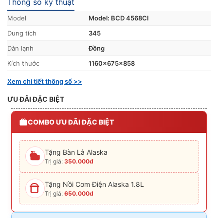
Thông số kỹ thuật
Model
Model: BCD 4568CI
Dung tích
345
Dàn lạnh
Đồng
Kích thước
1160x675x858
Xem chi tiết thông số >>
ƯU ĐÃI ĐẶC BIỆT
COMBO ƯU ĐÃI ĐẶC BIỆT
Tặng Bàn Là Alaska
Trị giá:
350.000đ
Tặng Nồi Cơm Điện Alaska 1.8L
Trị giá:
650.000đ