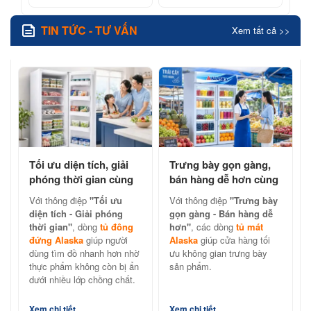
TIN TỨC - TƯ VẤN
Xem tất cả >>
Tối ưu diện tích, giải
Trưng bày gọn gàng,
phóng thời gian cùng
bán hàng dễ hơn cùng
tủ đông đứng Alaska
tủ mát Alaska chính
Với thông điệp
"Tối ưu
Với thông điệp
"Trưng bày
hãng
diện tích - Giải phóng
gọn gàng - Bán hàng dễ
thời gian"
, dòng
tủ đông
hơn"
, các dòng
tủ mát
đứng Alaska
giúp người
Alaska
giúp cửa hàng tối
dùng tìm đồ nhanh hơn nhờ
ưu không gian trưng bày
thực phẩm không còn bị ẩn
sản phẩm.
dưới nhiều lớp chồng chất.
Xem chi tiết
Xem chi tiết