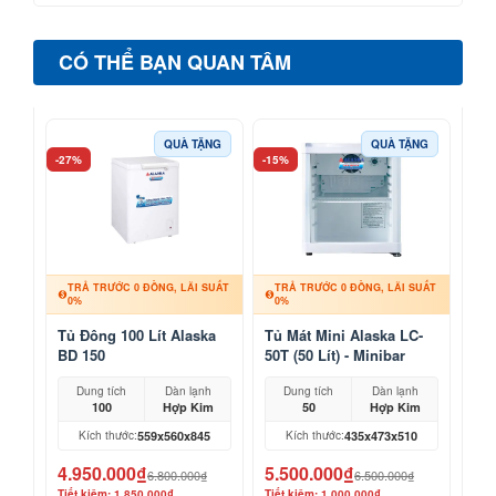
CÓ THỂ BẠN QUAN TÂM
QUÀ TẶNG
QUÀ TẶNG
-27%
-15%
TRẢ TRƯỚC 0 ĐỒNG, LÃI SUẤT
TRẢ TRƯỚC 0 ĐỒNG, LÃI SUẤT
0%
0%
Tủ Đông 100 Lít Alaska
Tủ Mát Mini Alaska LC-
BD 150
50T (50 Lít) - Minibar
Khách Sạn, Mỹ Phẩm
Dung tích
Dàn lạnh
Dung tích
Dàn lạnh
100
Hợp Kim
50
Hợp Kim
559x560x845
435x473x510
Kích thước:
Kích thước:
4.950.000₫
5.500.000₫
6.800.000₫
6.500.000₫
Tiết kiệm: 1.850.000₫
Tiết kiệm: 1.000.000₫