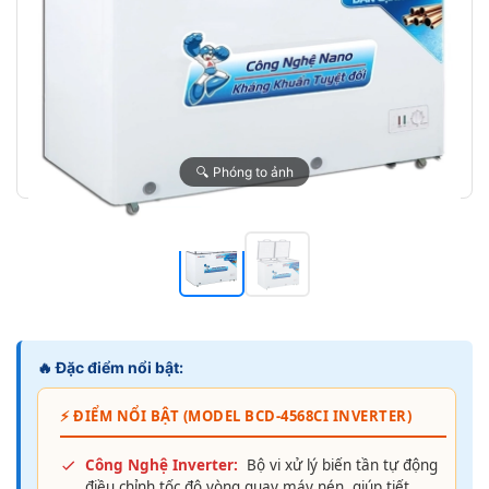
🔍 Phóng to ảnh
🔥 Đặc điểm nổi bật:
⚡ ĐIỂM NỔI BẬT (MODEL BCD-4568CI INVERTER)
Công Nghệ Inverter:
Bộ vi xử lý biến tần tự động
điều chỉnh tốc độ vòng quay máy nén, giúp tiết