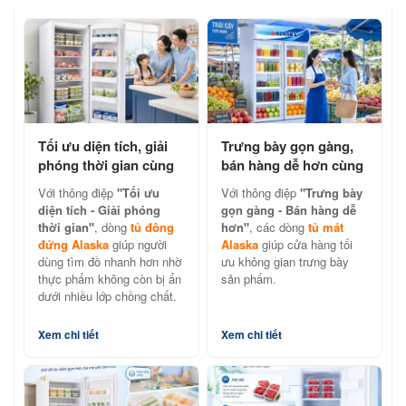
Tối ưu diện tích, giải
Trưng bày gọn gàng,
phóng thời gian cùng
bán hàng dễ hơn cùng
tủ đông đứng Alaska
tủ mát Alaska chính
Với thông điệp
"Tối ưu
Với thông điệp
"Trưng bày
hãng
diện tích - Giải phóng
gọn gàng - Bán hàng dễ
thời gian"
, dòng
tủ đông
hơn"
, các dòng
tủ mát
đứng Alaska
giúp người
Alaska
giúp cửa hàng tối
dùng tìm đồ nhanh hơn nhờ
ưu không gian trưng bày
thực phẩm không còn bị ẩn
sản phẩm.
dưới nhiều lớp chồng chất.
Xem chi tiết
Xem chi tiết