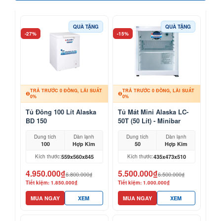
QUÀ TẶNG
QUÀ TẶNG
-27%
-15%
TRẢ TRƯỚC 0 ĐỒNG, LÃI SUẤT
TRẢ TRƯỚC 0 ĐỒNG, LÃI SUẤT
0%
0%
Tủ Đông 100 Lít Alaska
Tủ Mát Mini Alaska LC-
BD 150
50T (50 Lít) - Minibar
Khách Sạn, Mỹ Phẩm
Dung tích
Dàn lạnh
Dung tích
Dàn lạnh
100
Hợp Kim
50
Hợp Kim
559x560x845
435x473x510
Kích thước:
Kích thước:
4.950.000₫
5.500.000₫
6.800.000₫
6.500.000₫
Tiết kiệm: 1.850.000₫
Tiết kiệm: 1.000.000₫
MUA NGAY
XEM
MUA NGAY
XEM