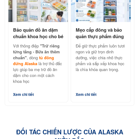
Bảo quản đồ ăn dặm
Mẹo cấp đông và bảo
chuẩn khoa học cho bé
quản thực phẩm đúng
cùng tủ đông đứng
cách với tủ đông đứng
Với thông điệp
"Trữ riêng
Để giữ thực phẩm luôn tươi
Alaska
Alaska
từng tầng - Bữa ăn thêm
ngon và giữ trọn dinh
chuẩn"
, dòng
tủ đông
dưỡng, việc chia nhỏ thực
đứng Alaska
là trợ thủ đắc
phẩm và sắp xếp khoa học
lực giúp ba mẹ trữ đồ ăn
là chìa khóa quan trọng.
dặm cho con một cách
khoa học
Xem chi tiết
Xem chi tiết
ĐỐI TÁC CHIẾN LƯỢC CỦA ALASKA