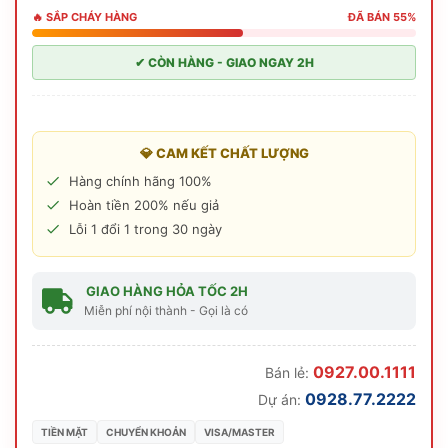
🔥 SẮP CHÁY HÀNG
ĐÃ BÁN 55%
✔ CÒN HÀNG - GIAO NGAY 2H
💎 CAM KẾT CHẤT LƯỢNG
Hàng chính hãng 100%
Hoàn tiền 200% nếu giả
Lỗi 1 đổi 1 trong 30 ngày
GIAO HÀNG HỎA TỐC 2H
Miễn phí nội thành - Gọi là có
0927.00.1111
Bán lẻ:
0928.77.2222
Dự án:
TIỀN MẶT
CHUYỂN KHOẢN
VISA/MASTER