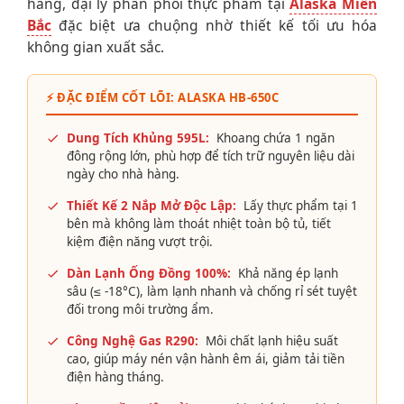
hàng, đại lý phân phối thực phẩm tại
Alaska Miền
Bắc
đặc biệt ưa chuộng nhờ thiết kế tối ưu hóa
không gian xuất sắc.
⚡ ĐẶC ĐIỂM CỐT LÕI: ALASKA HB-650C
Dung Tích Khủng 595L:
Khoang chứa 1 ngăn
đông rộng lớn, phù hợp để tích trữ nguyên liệu dài
ngày cho nhà hàng.
Thiết Kế 2 Nắp Mở Độc Lập:
Lấy thực phẩm tại 1
bên mà không làm thoát nhiệt toàn bộ tủ, tiết
kiệm điện năng vượt trội.
Dàn Lạnh Ống Đồng 100%:
Khả năng ép lạnh
sâu (≤ -18°C), làm lạnh nhanh và chống rỉ sét tuyệt
đối trong môi trường ẩm.
Công Nghệ Gas R290:
Môi chất lạnh hiệu suất
cao, giúp máy nén vận hành êm ái, giảm tải tiền
điện hàng tháng.