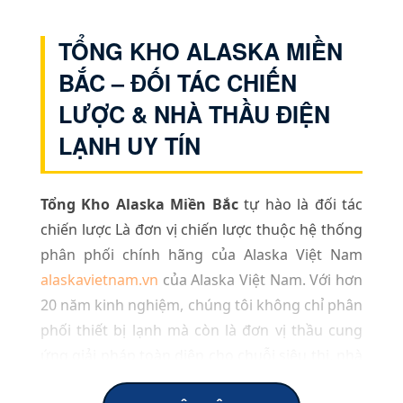
TỔNG KHO ALASKA MIỀN
BẮC – ĐỐI TÁC CHIẾN
LƯỢC & NHÀ THẦU ĐIỆN
LẠNH UY TÍN
Tổng Kho Alaska Miền Bắc
tự hào là đối tác
chiến lược Là đơn vị chiến lược thuộc hệ thống
phân phối chính hãng của Alaska Việt Nam
alaskavietnam.vn
của Alaska Việt Nam. Với hơn
20 năm kinh nghiệm, chúng tôi không chỉ phân
phối thiết bị lạnh mà còn là đơn vị thầu cung
ứng giải pháp toàn diện cho chuỗi siêu thị, nhà
hàng, khách sạn và các dự án công nghiệp quy