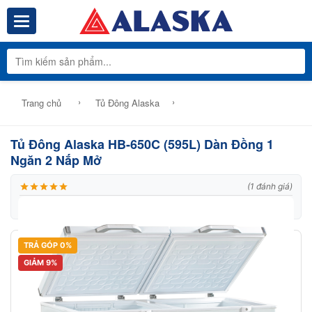
Toggle navigation
Tổng Kho Phâ
›
›
Trang chủ
Tủ Đông Alaska
Tủ Đông Alaska HB-650C (595L) Dàn Đồng 1
Ngăn 2 Nắp Mở
(1 đánh giá)
|
Thương hiệu:
Alaska
|
Mã:
Model: HB-650C
TRẢ GÓP 0%
GIẢM 9%