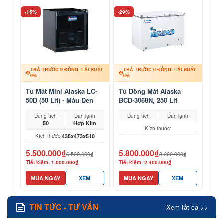
-15%
-29%
TRẢ TRƯỚC 0 ĐỒNG, LÃI SUẤT
TRẢ TRƯỚC 0 ĐỒNG, LÃI SUẤT
0%
0%
Tủ Mát Mini Alaska LC-
Tủ Đông Mát Alaska
50D (50 Lít) - Màu Đen
BCD-3068N, 250 Lít
Sang Trọng
Dung tích
Dàn lạnh
Dung tích
Dàn lạnh
50
Hợp Kim
Kích thước:
435x473x510
Kích thước:
5.500.000₫
5.800.000₫
6.500.000₫
8.200.000₫
Tiết kiệm: 1.000.000₫
Tiết kiệm: 2.400.000₫
MUA NGAY
XEM
MUA NGAY
XEM
TIN TỨC - TƯ VẤN
Xem tất cả >>