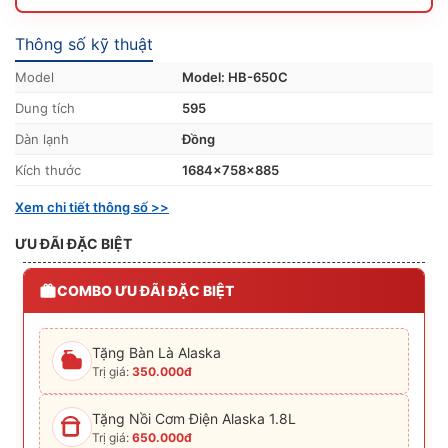
Thông số kỹ thuật
Model
Model: HB-650C
Dung tích
595
Dàn lạnh
Đồng
Kích thước
1684x758x885
Xem chi tiết thông số >>
ƯU ĐÃI ĐẶC BIỆT
COMBO ƯU ĐÃI ĐẶC BIỆT
Tặng Bàn Là Alaska
Trị giá:
350.000đ
Tặng Nồi Cơm Điện Alaska 1.8L
Trị giá:
650.000đ