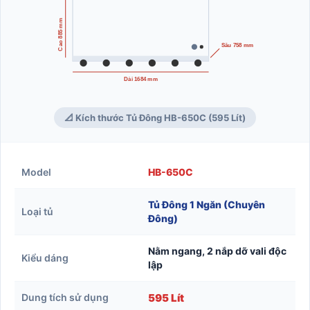
Cao 885 mm
Sâu 758 mm
Dài 1684 mm
📐 Kích thước Tủ Đông HB-650C (595 Lít)
Model
HB-650C
Tủ Đông 1 Ngăn (Chuyên
Loại tủ
Đông)
Nằm ngang, 2 nắp dỡ vali độc
Kiểu dáng
lập
Dung tích sử dụng
595 Lít