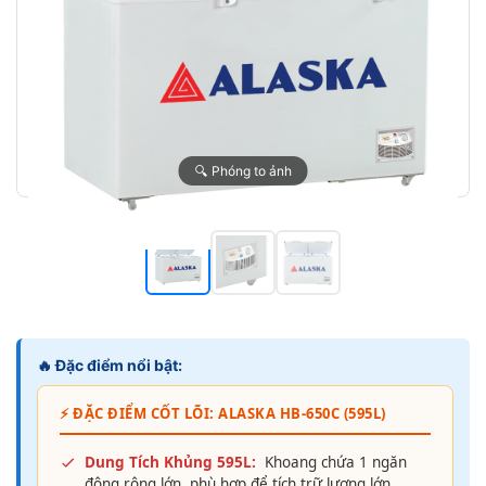
🔍 Phóng to ảnh
🔥 Đặc điểm nổi bật:
⚡ ĐẶC ĐIỂM CỐT LÕI: ALASKA HB-650C (595L)
Dung Tích Khủng 595L:
Khoang chứa 1 ngăn
đông rộng lớn, phù hợp để tích trữ lượng lớn