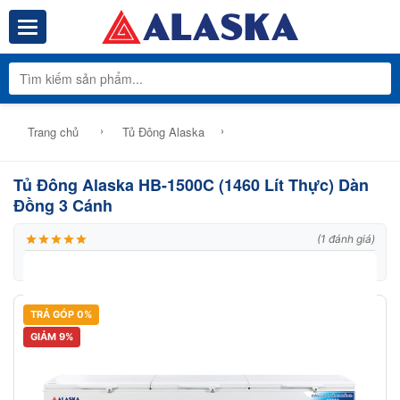
Toggle navigation
Tổng Kho Phâ
›
›
Trang chủ
Tủ Đông Alaska
Tủ Đông Alaska HB-1500C (1460 Lít Thực) Dàn
Đồng 3 Cánh
(1 đánh giá)
|
Thương hiệu:
Alaska
|
Mã:
Model: HB-1500C
TRẢ GÓP 0%
GIẢM 9%