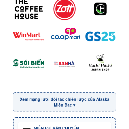
Xem mạng lưới đối tác chiến lược của Alaska
Miền Bắc ▾
MIỄN PHÍ VẬN CHUYỂN