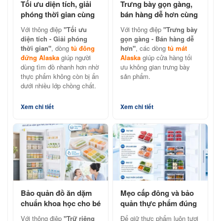
Tối ưu diện tích, giải
Trưng bày gọn gàng,
phóng thời gian cùng
bán hàng dễ hơn cùng
tủ đông đứng Alaska
tủ mát Alaska chính
Với thông điệp
"Tối ưu
Với thông điệp
"Trưng bày
hãng
diện tích - Giải phóng
gọn gàng - Bán hàng dễ
thời gian"
, dòng
tủ đông
hơn"
, các dòng
tủ mát
đứng Alaska
giúp người
Alaska
giúp cửa hàng tối
dùng tìm đồ nhanh hơn nhờ
ưu không gian trưng bày
thực phẩm không còn bị ẩn
sản phẩm.
dưới nhiều lớp chồng chất.
Xem chi tiết
Xem chi tiết
Bảo quản đồ ăn dặm
Mẹo cấp đông và bảo
chuẩn khoa học cho bé
quản thực phẩm đúng
cùng tủ đông đứng
cách với tủ đông đứng
Với thông điệp
"Trữ riêng
Để giữ thực phẩm luôn tươi