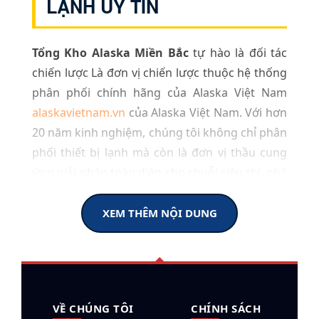
LẠNH UY TÍN
Tổng Kho Alaska Miền Bắc
tự hào là đối tác
chiến lược Là đơn vị chiến lược thuộc hệ thống
phân phối chính hãng của Alaska Việt Nam
alaskavietnam.vn
của Alaska Việt Nam. Với hơn
20 năm kinh nghiệm, chúng tôi không chỉ phân
phối thiết bị lạnh mà còn là đơn vị thầu cung
ứng giải pháp toàn diện cho chuỗi siêu thị, nhà
hàng, khách sạn và các dự án công nghiệp quy
mô lớn tại khu vực phía Bắc.
XEM THÊM NỘI DUNG
Danh mục sản phẩm chính & Giải
pháp tối ưu
Chúng tôi cung cấp hệ sinh thái thiết bị điện
VỀ CHÚNG TÔI
CHÍNH SÁCH