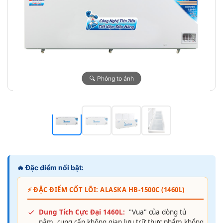
🔍 Phóng to ảnh
🔥 Đặc điểm nổi bật:
⚡ ĐẶC ĐIỂM CỐT LÕI: ALASKA HB-1500C (1460L)
Dung Tích Cực Đại 1460L:
"Vua" của dòng tủ
nằm, cung cấp không gian lưu trữ thực phẩm khổng