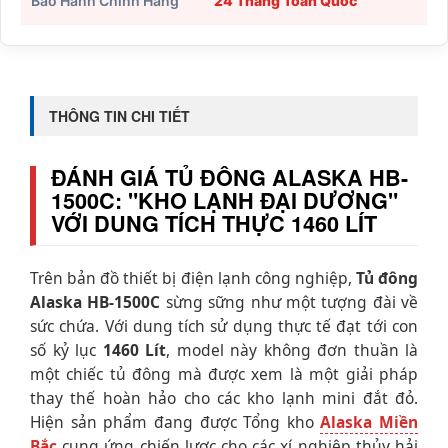
Bảo Hành Chính Hãng
24 Tháng Toàn Quốc
THÔNG TIN CHI TIẾT
ĐÁNH GIÁ TỦ ĐÔNG ALASKA HB-
1500C: "KHO LẠNH ĐẠI DƯƠNG"
VỚI DUNG TÍCH THỰC 1460 LÍT
Trên bản đồ thiết bị điện lạnh công nghiệp,
Tủ đông
Alaska HB-1500C
sừng sững như một tượng đài về
sức chứa. Với dung tích sử dụng thực tế đạt tới con
số kỷ lục
1460 Lít
, model này không đơn thuần là
một chiếc tủ đông mà được xem là một giải pháp
thay thế hoàn hảo cho các kho lạnh mini đắt đỏ.
Hiện sản phẩm đang được Tổng kho
Alaska Miền
Bắc
cung ứng chiến lược cho các xí nghiệp thủy hải