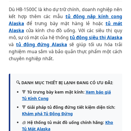
Dù HB-1500C là kho dự trữ chính, doanh nghiệp nên
kết hợp thêm các mẫu
tủ đông nắp kính cong
Alaska
để trưng bày mặt hàng lẻ hoặc
tủ mát
Alaska
cửa kính cho đồ uống. Với các siêu thị quy
mô, sự có mặt của hệ thống
tủ đông siêu thị Alaska
và
tủ đông đứng Alaska
sẽ giúp tối ưu hóa trải
nghiệm mua sắm và bảo quản thực phẩm một cách
chuyên nghiệp nhất.
🔍 DANH MỤC THIẾT BỊ LẠNH ĐANG CÓ ƯU ĐÃI:
🔻
Tủ trưng bày kem mặt kính:
Xem báo giá
Tủ Kính Cong
🔻
Giải pháp tủ đông đứng tiết kiệm diện tích:
Khám phá Tủ Đông Đứng
🧊
Hệ thống tủ mát đồ uống chính hãng:
Kho
Tủ Mát Alaska