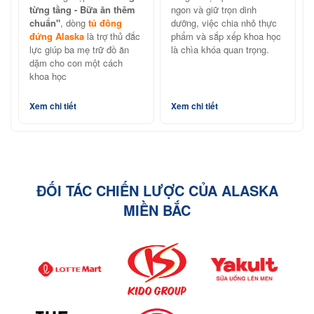
Alaska
Alaska
từng tầng - Bữa ăn thêm
ngon và giữ trọn dinh
chuẩn"
, dòng
tủ đông
dưỡng, việc chia nhỏ thực
đứng Alaska
là trợ thủ đắc
phẩm và sắp xếp khoa học
lực giúp ba mẹ trữ đồ ăn
là chìa khóa quan trọng.
dặm cho con một cách
khoa học
Xem chi tiết
Xem chi tiết
ĐỐI TÁC CHIẾN LƯỢC CỦA ALASKA
MIỀN BẮC