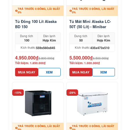
TRẢ TRƯỚC 0 ĐỒNG, LÃI SUẤT
TRẢ TRƯỚC 0 ĐỒNG, LÃI SUẤT
0%
0%
Tủ Đông 100 Lít Alaska
Tủ Mát Mini Alaska LC-
BD 150
50T (50 Lít) - Minibar
Khách Sạn, Mỹ Phẩm
Dung tích
Dàn lạnh
Dung tích
Dàn lạnh
100
Hợp Kim
50
Hợp Kim
559x560x845
435x473x510
Kích thước:
Kích thước:
4.950.000₫
5.500.000₫
6.800.000₫
6.500.000₫
Tiết kiệm: 1.850.000₫
Tiết kiệm: 1.000.000₫
MUA NGAY
XEM
MUA NGAY
XEM
-15%
-29%
TRẢ TRƯỚC 0 ĐỒNG, LÃI SUẤT
TRẢ TRƯỚC 0 ĐỒNG, LÃI SUẤT
0%
0%