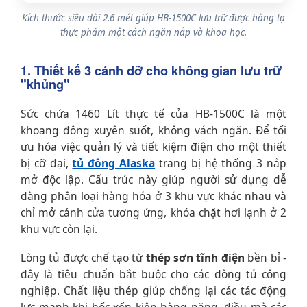
Kích thước siêu dài 2.6 mét giúp HB-1500C lưu trữ được hàng tạ
thực phẩm một cách ngăn nắp và khoa học.
1. Thiết kế 3 cánh dỡ cho không gian lưu trữ
"khủng"
Sức chứa 1460 Lít thực tế của HB-1500C là một
khoang đông xuyên suốt, không vách ngăn. Để tối
ưu hóa việc quản lý và tiết kiệm điện cho một thiết
bị cỡ đại,
tủ đông Alaska
trang bị hệ thống 3 nắp
mở độc lập. Cấu trúc này giúp người sử dụng dễ
dàng phân loại hàng hóa ở 3 khu vực khác nhau và
chỉ mở cánh cửa tương ứng, khóa chặt hơi lạnh ở 2
khu vực còn lại.
Lòng tủ được chế tạo từ
thép sơn tĩnh điện
bền bỉ -
đây là tiêu chuẩn bắt buộc cho các dòng tủ công
nghiệp. Chất liệu thép giúp chống lại các tác động
lực mạnh khi bốc xếp kiện hàng nặng, điều mà các