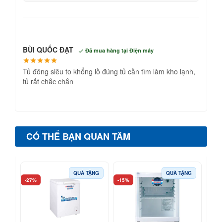
BÙI QUỐC ĐẠT
Đã mua hàng tại Điện máy
Tủ đông siêu to khổng lồ đúng tủ cần tìm làm kho lạnh,
tủ rất chắc chắn
CÓ THỂ BẠN QUAN TÂM
QUÀ TẶNG
QUÀ TẶNG
-27%
-15%