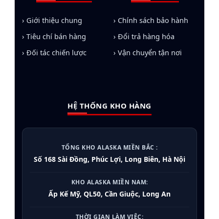
lạnh chuẩn Alaska, được kiểm định nghiêm
ngặt trước khi xuất kho:
› Giới thiệu chung
› Chính sách bảo hành
› Tiêu chí bán hàng
› Đổi trả hàng hóa
Tủ đông Alaska
:
Đa dạng từ dòng 100L cho gia
đình đến 1200L cho nhà hàng, tích hợp Inverter
› Đối tác chiến lược
› Vận chuyển tận nơi
tiết kiệm điện.
Tủ mát Alaska
:
Thiết kế trưng bày sang trọng
với kính Low-E chống đọng sương, tối ưu doanh
HỆ THỐNG KHO HÀNG
thu cho cửa hàng.
Cây nước nóng lạnh:
Công nghệ lọc thông
minh, an toàn tuyệt đối cho sức khỏe.
TỔNG KHO ALASKA MIỀN BẮC :
Điều hòa Alaska:
Giải pháp làm lạnh sâu, bền
Số 168 Sài Đồng, Phúc Lợi, Long Biên, Hà Nội
bỉ cho dự án nhà máy, văn phòng.
KHO ALASKA MIỀN NAM:
Tủ ướp rượu vang
:
Bảo quản chuẩn nhiệt độ
Ấp Kế Mỹ, QL50, Cần Giuộc, Long An
cho các nhà hàng cao cấp.
THỜI GIAN LÀM VIỆC: