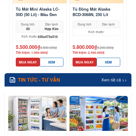
Tủ Mát Mini Alaska LC-
Tủ Đông Mát Alaska
50D (50 Lít) - Màu Đen
BCD-3068N, 250 Lít
Sang Trọng
Dung tích
Dàn lạnh
Dung tích
Dàn lạnh
50
Hợp Kim
Kích thước:
435x473x510
Kích thước:
5.500.000₫
5.800.000₫
6.500.000₫
8.200.000₫
Tiết kiệm: 1.000.000₫
Tiết kiệm: 2.400.000₫
MUA NGAY
XEM
MUA NGAY
XEM
TIN TỨC - TƯ VẤN
Xem tất cả >>