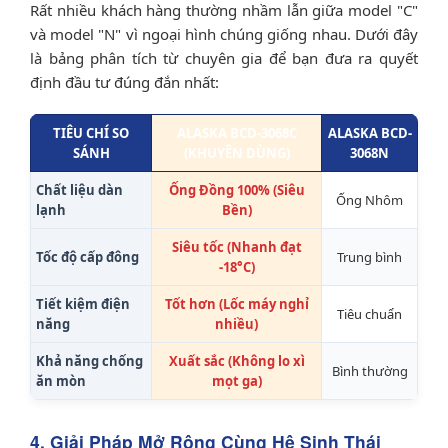
Rất nhiều khách hàng thường nhầm lẫn giữa model "C"
và model "N" vì ngoại hình chúng giống nhau. Dưới đây
là bảng phân tích từ chuyên gia để bạn đưa ra quyết
định đầu tư đúng đắn nhất:
TIÊU CHÍ SO
ALASKA BCD-3068C
ALASKA BCD-
SÁNH
(KHUYÊN DÙNG)
3068N
Chất liệu dàn
Ống Đồng 100% (Siêu
Ống Nhôm
lạnh
Bền)
Siêu tốc (Nhanh đạt
Tốc độ cấp đông
Trung bình
-18°C)
Tiết kiệm điện
Tốt hơn (Lốc máy nghỉ
Tiêu chuẩn
năng
nhiều)
Khả năng chống
Xuất sắc (Không lo xì
Bình thường
ăn mòn
mọt ga)
4. Giải Pháp Mở Rộng Cùng Hệ Sinh Thái