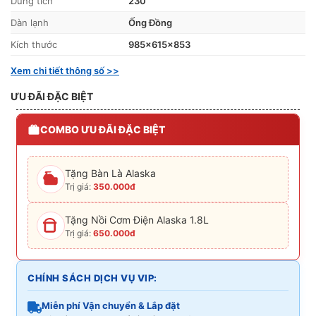
Dung tích
230
Dàn lạnh
Ống Đồng
Kích thước
985x615x853
Xem chi tiết thông số >>
ƯU ĐÃI ĐẶC BIỆT
COMBO ƯU ĐÃI ĐẶC BIỆT
Tặng Bàn Là Alaska
Trị giá:
350.000đ
Tặng Nồi Cơm Điện Alaska 1.8L
Trị giá:
650.000đ
CHÍNH SÁCH DỊCH VỤ VIP:
Miễn phí Vận chuyển & Lắp đặt