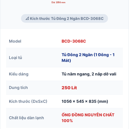
Dài 1056 mm
📐 Kích thước Tủ Đông 2 Ngăn BCD-3068C
Model
BCD-3068C
Tủ Đông 2 Ngăn (1 Đông - 1
Loại tủ
Mát)
Kiểu dáng
Tủ nằm ngang, 2 nắp dỡ vali
Dung tích
250 Lít
Kích thước (DxSxC)
1056 x 545 x 835 (mm)
ỐNG ĐỒNG NGUYÊN CHẤT
Chất liệu dàn lạnh
100%