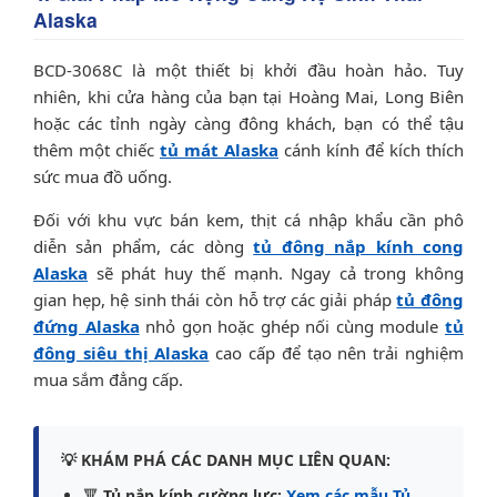
Alaska
BCD-3068C là một thiết bị khởi đầu hoàn hảo. Tuy
nhiên, khi cửa hàng của bạn tại Hoàng Mai, Long Biên
hoặc các tỉnh ngày càng đông khách, bạn có thể tậu
thêm một chiếc
tủ mát Alaska
cánh kính để kích thích
sức mua đồ uống.
Đối với khu vực bán kem, thịt cá nhập khẩu cần phô
diễn sản phẩm, các dòng
tủ đông nắp kính cong
Alaska
sẽ phát huy thế mạnh. Ngay cả trong không
gian hẹp, hệ sinh thái còn hỗ trợ các giải pháp
tủ đông
đứng Alaska
nhỏ gọn hoặc ghép nối cùng module
tủ
đông siêu thị Alaska
cao cấp để tạo nên trải nghiệm
mua sắm đẳng cấp.
💡 KHÁM PHÁ CÁC DANH MỤC LIÊN QUAN:
🔻
Tủ nắp kính cường lực:
Xem các mẫu Tủ