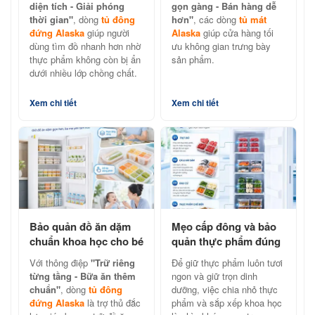
hãng
diện tích - Giải phóng
gọn gàng - Bán hàng dễ
thời gian"
, dòng
tủ đông
hơn"
, các dòng
tủ mát
đứng Alaska
giúp người
Alaska
giúp cửa hàng tối
dùng tìm đồ nhanh hơn nhờ
ưu không gian trưng bày
thực phẩm không còn bị ẩn
sản phẩm.
dưới nhiều lớp chồng chất.
Xem chi tiết
Xem chi tiết
Bảo quản đồ ăn dặm
Mẹo cấp đông và bảo
chuẩn khoa học cho bé
quản thực phẩm đúng
cùng tủ đông đứng
cách với tủ đông đứng
Với thông điệp
"Trữ riêng
Để giữ thực phẩm luôn tươi
Alaska
Alaska
từng tầng - Bữa ăn thêm
ngon và giữ trọn dinh
chuẩn"
, dòng
tủ đông
dưỡng, việc chia nhỏ thực
đứng Alaska
là trợ thủ đắc
phẩm và sắp xếp khoa học