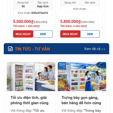
Dung tích
Dàn lạnh
Dung tích
Dàn lạnh
50
Hợp Kim
Kích thước:
435x473x510
Kích thước:
5.500.000₫
5.800.000₫
6.500.000₫
8.200.000₫
Tiết kiệm: 1.000.000₫
Tiết kiệm: 2.400.000₫
MUA NGAY
XEM
MUA NGAY
XEM
TIN TỨC - TƯ VẤN
Xem tất cả >>
Tối ưu diện tích, giải
Trưng bày gọn gàng,
phóng thời gian cùng
bán hàng dễ hơn cùng
tủ đông đứng Alaska
tủ mát Alaska chính
Với thông điệp
"Tối ưu
Với thông điệp
"Trưng bày