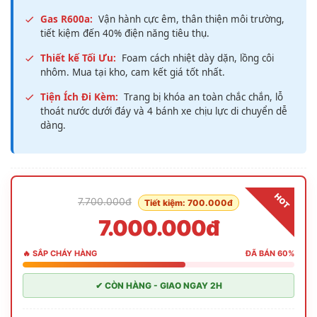
Gas R600a:
Vận hành cực êm, thân thiện môi trường,
tiết kiệm đến 40% điện năng tiêu thụ.
Thiết kế Tối Ưu:
Foam cách nhiệt dày dặn, lồng côi
nhôm. Mua tại kho, cam kết giá tốt nhất.
Tiện Ích Đi Kèm:
Trang bị khóa an toàn chắc chắn, lỗ
thoát nước dưới đáy và 4 bánh xe chịu lực di chuyển dễ
dàng.
HOT
7.700.000đ
Tiết kiệm: 700.000đ
7.000.000đ
🔥 SẮP CHÁY HÀNG
ĐÃ BÁN 60%
✔ CÒN HÀNG - GIAO NGAY 2H