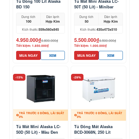
Tủ Đông 100 Lít Alaska
Tủ Mát Mini Alaska LC-
BD 150
50T (50 Lít) - Minibar
Khách Sạn, Mỹ Phẩm
Dung tích
Dàn lạnh
Dung tích
Dàn lạnh
100
Hợp Kim
50
Hợp Kim
559x560x845
435x473x510
Kích thước:
Kích thước:
4.950.000₫
5.500.000₫
6.800.000₫
6.500.000₫
Tiết kiệm: 1.850.000₫
Tiết kiệm: 1.000.000₫
MUA NGAY
XEM
MUA NGAY
XEM
-15%
-29%
TRẢ TRƯỚC 0 ĐỒNG, LÃI SUẤT
TRẢ TRƯỚC 0 ĐỒNG, LÃI SUẤT
0%
0%
Tủ Mát Mini Alaska LC-
Tủ Đông Mát Alaska
50D (50 Lít) - Màu Đen
BCD-3068N, 250 Lít
Sang Trọng