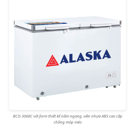
BCD-3068C với form thiết kế nằm ngang, viền nhựa ABS cao cấp
chống móp méo