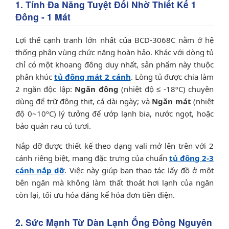
1. Tính Đa Năng Tuyệt Đối Nhờ Thiết Kế 1
Đông - 1 Mát
Lợi thế cạnh tranh lớn nhất của BCD-3068C nằm ở hệ
thống phân vùng chức năng hoàn hảo. Khác với dòng tủ
chỉ có một khoang đông duy nhất, sản phẩm này thuộc
phân khúc
tủ đông mát 2 cánh
. Lòng tủ được chia làm
2 ngăn độc lập:
Ngăn đông
(nhiệt độ ≤ -18ºC) chuyên
dùng để trữ đông thịt, cá dài ngày; và
Ngăn mát
(nhiệt
độ 0~10ºC) lý tưởng để ướp lạnh bia, nước ngọt, hoặc
bảo quản rau củ tươi.
Nắp dỡ được thiết kế theo dạng vali mở lên trên với 2
cánh riêng biệt, mang đặc trưng của chuẩn
tủ đông 2-3
cánh nắp dỡ
. Việc này giúp bạn thao tác lấy đồ ở một
bên ngăn mà không làm thất thoát hơi lạnh của ngăn
còn lại, tối ưu hóa đáng kể hóa đơn tiền điện.
2. Sức Mạnh Từ Dàn Lạnh Ống Đồng Nguyên