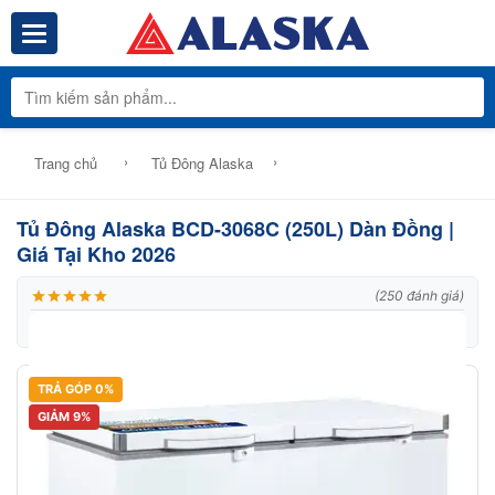
Toggle navigation
Tổng Kho Phâ
›
›
Trang chủ
Tủ Đông Alaska
Tủ Đông Alaska BCD-3068C (250L) Dàn Đồng |
Giá Tại Kho 2026
(250 đánh giá)
|
Thương hiệu:
Alaska
|
Mã:
BCD-3068C
TRẢ GÓP 0%
GIẢM 9%