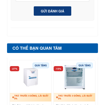
GỬI ĐÁNH GIÁ
CÓ THỂ BẠN QUAN TÂM
QUÀ TẶNG
QUÀ TẶNG
-27%
-15%
TRẢ TRƯỚC 0 ĐỒNG, LÃI SUẤT
TRẢ TRƯỚC 0 ĐỒNG, LÃI SUẤT
0%
0%