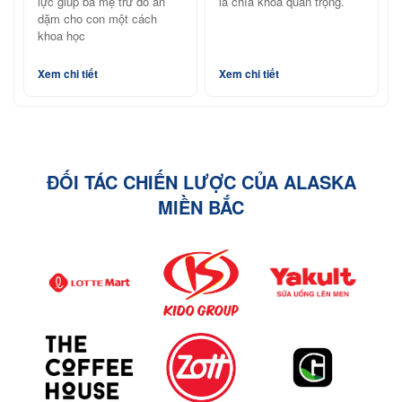
lực giúp ba mẹ trữ đồ ăn
là chìa khóa quan trọng.
dặm cho con một cách
khoa học
Xem chi tiết
Xem chi tiết
ĐỐI TÁC CHIẾN LƯỢC CỦA ALASKA
MIỀN BẮC