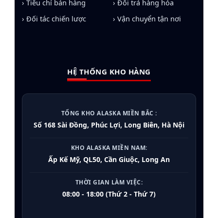
› Tiêu chí bán hàng
› Đổi trả hàng hóa
Tủ đông Alaska
:
Đa dạng từ dòng 100L cho gia
đình đến 1200L cho nhà hàng, tích hợp Inverter
› Đối tác chiến lược
› Vận chuyển tận nơi
tiết kiệm điện.
Tủ mát Alaska
:
Thiết kế trưng bày sang trọng
với kính Low-E chống đọng sương, tối ưu doanh
HỆ THỐNG KHO HÀNG
thu cho cửa hàng.
Cây nước nóng lạnh:
Công nghệ lọc thông
minh, an toàn tuyệt đối cho sức khỏe.
TỔNG KHO ALASKA MIỀN BẮC :
Điều hòa Alaska:
Giải pháp làm lạnh sâu, bền
Số 168 Sài Đồng, Phúc Lợi, Long Biên, Hà Nội
bỉ cho dự án nhà máy, văn phòng.
KHO ALASKA MIỀN NAM:
Tủ ướp rượu vang
:
Bảo quản chuẩn nhiệt độ
Ấp Kế Mỹ, QL50, Cần Giuộc, Long An
cho các nhà hàng cao cấp.
THỜI GIAN LÀM VIỆC:
08:00 - 18:00 (Thứ 2 - Thứ 7)
Tại sao Tổng Kho Alaska Miền Bắc
được khách hàng tin chọn?