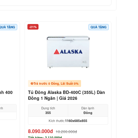
-21%
QUÀ TẶNG
QUÀ TẶNG
Trả trước 0 Đồng, Lãi Suất 0%
nh 400
Tủ Đông Alaska BD-400C (355L) Dàn
Đồng 1 Ngăn | Giá 2026
nh
Dung tích
Dàn lạnh
355
Đồng
1160x685x855
Kích thước:
8.090.000đ
10.200.000đ
Tiết kiệm: 2.110.000đ