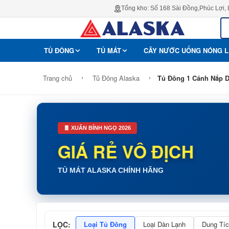
Tổng kho: Số 168 Sài Đồng,Phúc Lợi,
TỦ ĐÔNG
TỦ MÁT
CÂY NƯỚC UỐNG NÓNG 
›
›
Trang chủ
Tủ Đông Alaska
Tủ Đông 1 Cánh Nắp 
🧧 XUÂN BÍNH NGỌ 2026
GIÁ RẺ VÔ ĐỊCH
TỦ MÁT ALASKA CHÍNH HÃNG
LỌC:
Loại Tủ Đông
Loại Dàn Lạnh
Dung Tíc