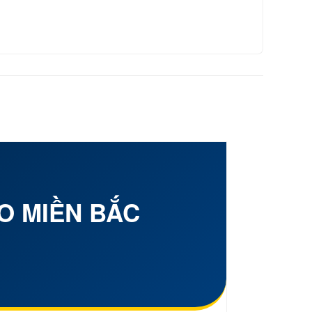
HO
MIỀN BẮC