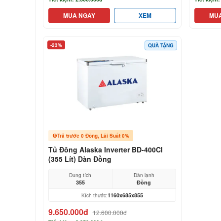
MUA NGAY
XEM
MU
-23%
QUÀ TẶNG
Trả trước 0 Đồng, Lãi Suất 0%
Tủ Đông Alaska Inverter BD-400CI
(355 Lít) Dàn Đồng
Dung tích
Dàn lạnh
355
Đồng
1160x685x855
Kích thước:
9.650.000đ
12.600.000đ