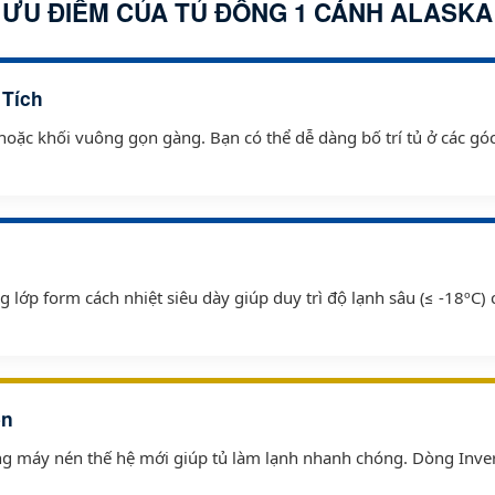
ƯU ĐIỂM CỦA TỦ ĐÔNG 1 CÁNH ALASKA
 Tích
hoặc khối vuông gọn gàng. Bạn có thể dễ dàng bố trí tủ ở các g
 lớp form cách nhiệt siêu dày giúp duy trì độ lạnh sâu (≤ -18ºC)
ện
g máy nén thế hệ mới giúp tủ làm lạnh nhanh chóng. Dòng Inver