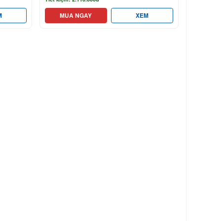
M
MUA NGAY
XEM