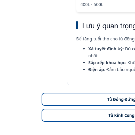
400L - 500L
Lưu ý quan trọn
Để tăng tuổi thọ cho tủ đôn
Xả tuyết định kỳ:
Dù cô
nhất.
Sắp xếp khoa học:
Khôn
Điện áp:
Đảm bảo nguồn 
Tủ Đông Đứn
Tủ Kính Cong