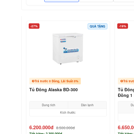
-27%
-19%
QUÀ TẶNG
Trả trước 0 Đồng, Lãi Suất 0%
Trả trư
Tủ Đông Alaska BD-300
Tủ Đông
Đồng 1 
Dung tích
Dàn lạnh
Du
Kích thước:
6.200.000đ
6.650.
8.500.000đ
Tiết kiệm: 2.300.000đ
Tiết kiệm: