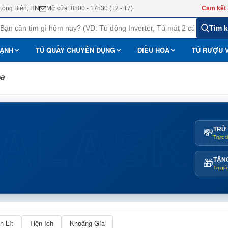
 Long Biên, HN
Mở cửa: 8h00 - 17h30 (T2 - T7)
Cam kết 
Tìm 
LẠNH
TỦ QUẦY CHUYÊN DỤNG
ĐIỀU HOÀ
TỦ RƯỢU 
Dỡ
ALASK
TRỪ 
💸
Trực t
TẶN
🎁
Trị gi
h Lít
Tiện ích
Khoảng Gía