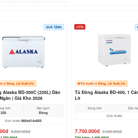
-17%
QUÀ TẶNG
ớc 0 Đồng, Lãi Suất 0%
Trả trước 0 Đồng, Lãi Suất 0%
 Alaska BD-300C (220L) Dàn
Tủ Đông Alaska BD-400, 1 Cá
Ngăn | Giá Kho 2026
Lít
ng tích
Dàn lạnh
Dung tích
Dàn lạ
220
Đồng
Kích thước:
860x614x855
Kích thước:
000đ
7.700.000đ
8.200.000đ
9.300.000đ
 1.550.000đ
Tiết kiệm: 1.600.000đ