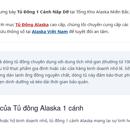
rưng bày
Tủ Đông 1 Cánh Nắp Dỡ
tại Tổng Kho
Alaska Miền Bắc
.
anh mục
Tủ Đông Alaska
cao cấp, chúng tôi chuyên cung cấp các 
cứu thông số tại
Alaska Việt Nam
để tuyệt đối an tâm.
à dòng tủ đông chuyên dụng với dung tích nhỏ gọn (thường từ 100
ưu trữ thực phẩm gia đình hoặc các cửa hàng kinh doanh nhỏ lẻ. S
ùng dàn lạnh ống đồng nguyên chất, dòng tủ này đảm bảo thực p
ẹn dinh dưỡng và kéo dài thời gian bảo quản.
 của Tủ đông Alaska 1 cánh
hoặc hộ kinh doanh nhỏ, tủ đông 1 cánh Alaska mang lại sự linh ho