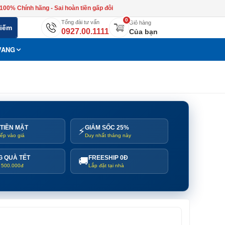
100% Chính hãng - Sai hoàn tiền gấp đôi
0
Tổng đài tư vấn
Giỏ hàng
kiếm
0927.00.1111
Của bạn
VANG
A
TIỀN MẶT
GIẢM SỐC 25%
⚡
iếp vào giá
Duy nhất tháng này
G QUÀ TẾT
FREESHIP 0Đ
🚚
á 500.000đ
Lắp đặt tại nhà