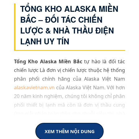
TỔNG KHO ALASKA MIỀN
BẮC – ĐỐI TÁC CHIẾN
LƯỢC & NHÀ THẦU ĐIỆN
LẠNH UY TÍN
Tổng Kho Alaska Miền Bắc
tự hào là đối tác
chiến lược Là đơn vị chiến lược thuộc hệ thống
phân phối chính hãng của Alaska Việt Nam
alaskavietnam.vn
của Alaska Việt Nam. Với hơn
20 năm kinh nghiệm, chúng tôi không chỉ phân
phối thiết bị lạnh mà còn là đơn vị thầu cung
ứng giải pháp toàn diện cho chuỗi siêu thị, nhà
hàng, khách sạn và các dự án công nghiệp quy
mô lớn tại khu vực phía Bắc.
XEM THÊM NỘI DUNG