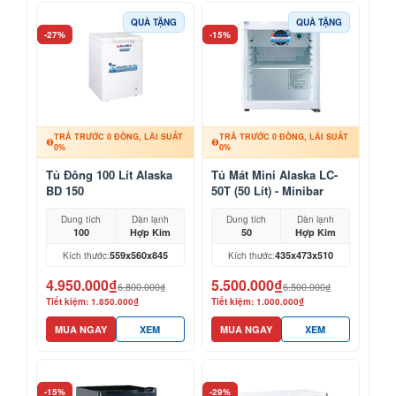
QUÀ TẶNG
QUÀ TẶNG
-27%
-15%
TRẢ TRƯỚC 0 ĐỒNG, LÃI SUẤT
TRẢ TRƯỚC 0 ĐỒNG, LÃI SUẤT
0%
0%
Tủ Đông 100 Lít Alaska
Tủ Mát Mini Alaska LC-
BD 150
50T (50 Lít) - Minibar
Khách Sạn, Mỹ Phẩm
Dung tích
Dàn lạnh
Dung tích
Dàn lạnh
100
Hợp Kim
50
Hợp Kim
559x560x845
435x473x510
Kích thước:
Kích thước:
4.950.000₫
5.500.000₫
6.800.000₫
6.500.000₫
Tiết kiệm: 1.850.000₫
Tiết kiệm: 1.000.000₫
MUA NGAY
XEM
MUA NGAY
XEM
-15%
-29%