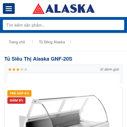
Toggle navigation
Tổng Kho Phâ
›
›
Trang chủ
Tủ Đông Alaska
Tủ Siêu Thị Alaska GNF-20S
(0 đánh giá)
|
Thương hiệu:
Alaska
|
Mã:
Model: GFN 20S
TRẢ GÓP 0%
GIẢM 9%