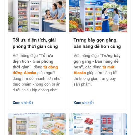
Tối ưu diện tích, giải
Trưng bày gọn gàng,
phóng thời gian cùng
bán hàng dễ hơn cùng
tủ đông đứng Alaska
tủ mát Alaska chính
Với thông điệp
"Tối ưu
Với thông điệp
"Trưng bày
hãng
diện tích - Giải phóng
gọn gàng - Bán hàng dễ
thời gian"
, dòng
tủ đông
hơn"
, các dòng
tủ mát
đứng Alaska
giúp người
Alaska
giúp cửa hàng tối
dùng tìm đồ nhanh hơn nhờ
ưu không gian trưng bày
thực phẩm không còn bị ẩn
sản phẩm.
dưới nhiều lớp chồng chất.
Xem chi tiết
Xem chi tiết