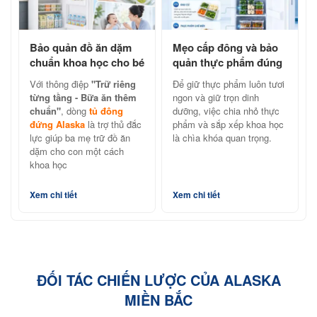
Bảo quản đồ ăn dặm
Mẹo cấp đông và bảo
chuẩn khoa học cho bé
quản thực phẩm đúng
cùng tủ đông đứng
cách với tủ đông đứng
Với thông điệp
"Trữ riêng
Để giữ thực phẩm luôn tươi
Alaska
Alaska
từng tầng - Bữa ăn thêm
ngon và giữ trọn dinh
chuẩn"
, dòng
tủ đông
dưỡng, việc chia nhỏ thực
đứng Alaska
là trợ thủ đắc
phẩm và sắp xếp khoa học
lực giúp ba mẹ trữ đồ ăn
là chìa khóa quan trọng.
dặm cho con một cách
khoa học
Xem chi tiết
Xem chi tiết
ĐỐI TÁC CHIẾN LƯỢC CỦA ALASKA
MIỀN BẮC