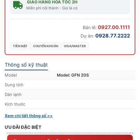
GIAO HÀNG HỎA TỐC 2H
Miễn phí nội thành - Gọi là có
0927.00.1111
Bán lẻ:
0928.77.2222
Dự án:
TIỀN MẶT
CHUYỂN KHOẢN
VISA/MASTER
Thông số kỹ thuật
Model
Model: GFN 20S
Dung tích
Dàn lạnh
Kích thước
Xem chi tiết thông số >>
ƯU ĐÃI ĐẶC BIỆT