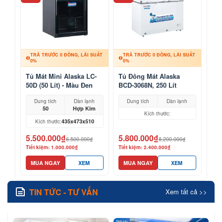
TRẢ TRƯỚC 0 ĐỒNG, LÃI SUẤT
TRẢ TRƯỚC 0 ĐỒNG, LÃI SUẤT
0%
0%
Tủ Mát Mini Alaska LC-
Tủ Đông Mát Alaska
50D (50 Lít) - Màu Đen
BCD-3068N, 250 Lít
Sang Trọng
Dung tích
Dàn lạnh
Dung tích
Dàn lạnh
50
Hợp Kim
Kích thước:
435x473x510
Kích thước:
5.500.000₫
5.800.000₫
6.500.000₫
8.200.000₫
Tiết kiệm: 1.000.000₫
Tiết kiệm: 2.400.000₫
MUA NGAY
XEM
MUA NGAY
XEM
TIN TỨC - TƯ VẤN
Xem tất cả >>