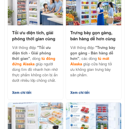
Tối ưu diện tích, giải
Trưng bày gọn gàng,
phóng thời gian cùng
bán hàng dễ hơn cùng
tủ đông đứng Alaska
tủ mát Alaska chính
Với thông điệp
"Tối ưu
Với thông điệp
"Trưng bày
hãng
diện tích - Giải phóng
gọn gàng - Bán hàng dễ
thời gian"
, dòng
tủ đông
hơn"
, các dòng
tủ mát
đứng Alaska
giúp người
Alaska
giúp cửa hàng tối
dùng tìm đồ nhanh hơn nhờ
ưu không gian trưng bày
thực phẩm không còn bị ẩn
sản phẩm.
dưới nhiều lớp chồng chất.
Xem chi tiết
Xem chi tiết