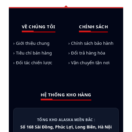
Danh mục sản phẩm chính & Giải
pháp tối ưu
Chúng tôi cung cấp hệ sinh thái thiết bị điện
VỀ CHÚNG TÔI
CHÍNH SÁCH
lạnh chuẩn Alaska, được kiểm định nghiêm
ngặt trước khi xuất kho:
› Giới thiệu chung
› Chính sách bảo hành
› Tiêu chí bán hàng
› Đổi trả hàng hóa
Tủ đông Alaska
:
Đa dạng từ dòng 100L cho gia
đình đến 1200L cho nhà hàng, tích hợp Inverter
› Đối tác chiến lược
› Vận chuyển tận nơi
tiết kiệm điện.
Tủ mát Alaska
:
Thiết kế trưng bày sang trọng
với kính Low-E chống đọng sương, tối ưu doanh
HỆ THỐNG KHO HÀNG
thu cho cửa hàng.
Cây nước nóng lạnh:
Công nghệ lọc thông
minh, an toàn tuyệt đối cho sức khỏe.
TỔNG KHO ALASKA MIỀN BẮC :
Điều hòa Alaska:
Giải pháp làm lạnh sâu, bền
Số 168 Sài Đồng, Phúc Lợi, Long Biên, Hà Nội