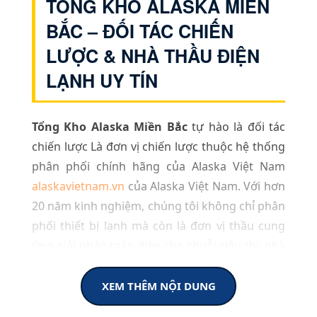
TỔNG KHO ALASKA MIỀN
BẮC – ĐỐI TÁC CHIẾN
LƯỢC & NHÀ THẦU ĐIỆN
LẠNH UY TÍN
Tổng Kho Alaska Miền Bắc
tự hào là đối tác
chiến lược Là đơn vị chiến lược thuộc hệ thống
phân phối chính hãng của Alaska Việt Nam
alaskavietnam.vn
của Alaska Việt Nam. Với hơn
20 năm kinh nghiệm, chúng tôi không chỉ phân
phối thiết bị lạnh mà còn là đơn vị thầu cung
ứng giải pháp toàn diện cho chuỗi siêu thị, nhà
hàng, khách sạn và các dự án công nghiệp quy
mô lớn tại khu vực phía Bắc.
XEM THÊM NỘI DUNG