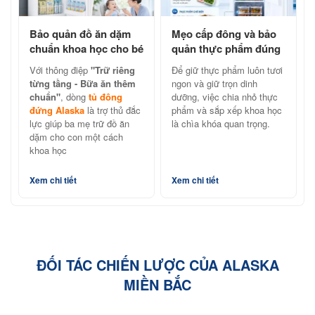
Bảo quản đồ ăn dặm
Mẹo cấp đông và bảo
chuẩn khoa học cho bé
quản thực phẩm đúng
cùng tủ đông đứng
cách với tủ đông đứng
Với thông điệp
"Trữ riêng
Để giữ thực phẩm luôn tươi
Alaska
Alaska
từng tầng - Bữa ăn thêm
ngon và giữ trọn dinh
chuẩn"
, dòng
tủ đông
dưỡng, việc chia nhỏ thực
đứng Alaska
là trợ thủ đắc
phẩm và sắp xếp khoa học
lực giúp ba mẹ trữ đồ ăn
là chìa khóa quan trọng.
dặm cho con một cách
khoa học
Xem chi tiết
Xem chi tiết
ĐỐI TÁC CHIẾN LƯỢC CỦA ALASKA
MIỀN BẮC