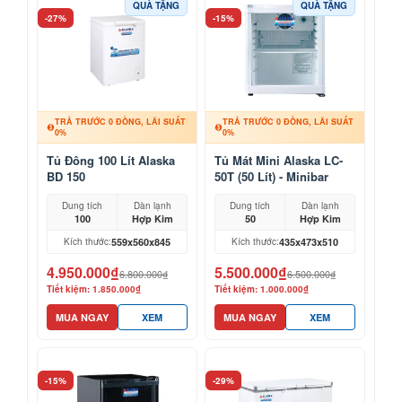
QUÀ TẶNG
QUÀ TẶNG
-27%
-15%
TRẢ TRƯỚC 0 ĐỒNG, LÃI SUẤT
TRẢ TRƯỚC 0 ĐỒNG, LÃI SUẤT
0%
0%
Tủ Đông 100 Lít Alaska
Tủ Mát Mini Alaska LC-
BD 150
50T (50 Lít) - Minibar
Khách Sạn, Mỹ Phẩm
Dung tích
Dàn lạnh
Dung tích
Dàn lạnh
100
Hợp Kim
50
Hợp Kim
559x560x845
435x473x510
Kích thước:
Kích thước:
4.950.000₫
5.500.000₫
6.800.000₫
6.500.000₫
Tiết kiệm: 1.850.000₫
Tiết kiệm: 1.000.000₫
MUA NGAY
XEM
MUA NGAY
XEM
-15%
-29%