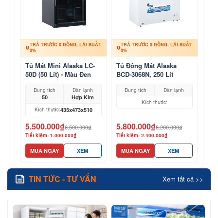
TRẢ TRƯỚC 0 ĐỒNG, LÃI SUẤT
TRẢ TRƯỚC 0 ĐỒNG, LÃI SUẤT
0%
0%
Tủ Mát Mini Alaska LC-
Tủ Đông Mát Alaska
50D (50 Lít) - Màu Đen
BCD-3068N, 250 Lít
Sang Trọng
Dung tích
Dàn lạnh
Dung tích
Dàn lạnh
50
Hợp Kim
Kích thước:
435x473x510
Kích thước:
5.500.000₫
5.800.000₫
6.500.000₫
8.200.000₫
Tiết kiệm: 1.000.000₫
Tiết kiệm: 2.400.000₫
MUA NGAY
XEM
MUA NGAY
XEM
TIN TỨC - TƯ VẤN
Xem tất cả >>