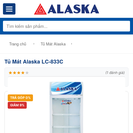
Toggle navigation
Tổng Kho Phâ
›
›
Trang chủ
Tủ Mát Alaska
Tủ Mát Alaska LC-833C
(1 đánh giá)
|
Thương hiệu:
Alaska
|
Mã:
Model: LC 833C
TRẢ GÓP 0%
GIẢM 9%