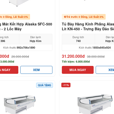
ớc 0 Đồng, Lãi Suất 0%
Trả trước 0 Đồng, Lãi Suất 0%
 Mát Kết Hợp Alaska SFC-500
Tủ Bày Hàng Kính Phẳng Alas
) - 2 Lốc Máy
Lít KN-450 - Trưng Bày Đảo Si
ng tích
Dàn lạnh
Dung tích
Dàn lạ
396
Hợp Kim
740
Hợp K
992x706x1890
1850x845x924
Kích thước:
Kích thước:
.000đ
31.200.000đ
26.000.000đ
38.000.000đ
 3.000.000đ
Tiết kiệm: 6.800.000đ
A NGAY
XEM
MUA NGAY
XE
-11%
QUÀ TẶNG