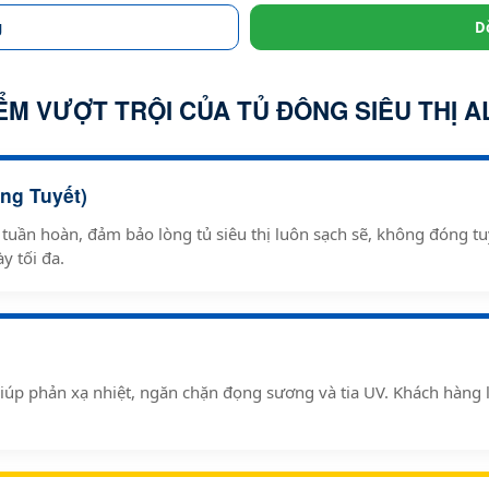
g
D
ỂM VƯỢT TRỘI CỦA TỦ ĐÔNG SIÊU THỊ 
ng Tuyết)
tuần hoàn, đảm bảo lòng tủ siêu thị luôn sạch sẽ, không đóng t
y tối đa.
iúp phản xạ nhiệt, ngăn chặn đọng sương và tia UV. Khách hàng