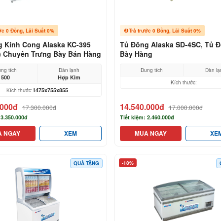
ớc 0 Đồng, Lãi Suất 0%
Trả trước 0 Đồng, Lãi Suất 0%
 Kính Cong Alaska KC-395
Tủ Đông Alaska SD-4SC, Tủ 
t) Chuyên Trưng Bày Bán Hàng
Bày Hàng
ng tích
Dàn lạnh
Dung tích
Dàn lạ
500
Hợp Kim
Kích thước:
1475x755x855
Kích thước:
.000đ
14.540.000đ
17.300.000đ
17.000.000đ
 3.350.000đ
Tiết kiệm: 2.460.000đ
A NGAY
XEM
MUA NGAY
XE
-18%
QUÀ TẶNG