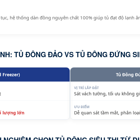
 tục, hệ thống dàn đồng nguyên chất 100% giúp tủ đạt độ lạnh â
NH: TỦ ĐÔNG ĐẢO VS TỦ ĐÔNG ĐỨNG SI
 Freezer)
Tủ Đông Đ
VỊ TRÍ LẮP ĐẶT
t
Sát vách tường, tối ưu không g
ƯU ĐIỂM
ố lượng lớn
Dễ quan sát tầm mắt, phân loạ