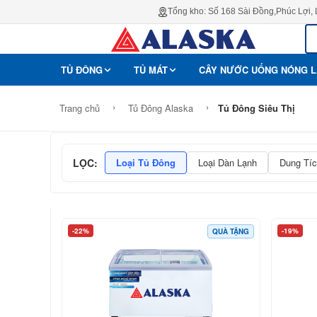
Tổng kho: Số 168 Sài Đồng,Phúc Lợi,
TỦ ĐÔNG
TỦ MÁT
CÂY NƯỚC UỐNG NÓNG 
›
›
Trang chủ
Tủ Đông Alaska
Tủ Đông Siêu Thị
LỌC:
Loại Tủ Đông
Loại Dàn Lạnh
Dung Tíc
-22%
-19%
QUÀ TẶNG