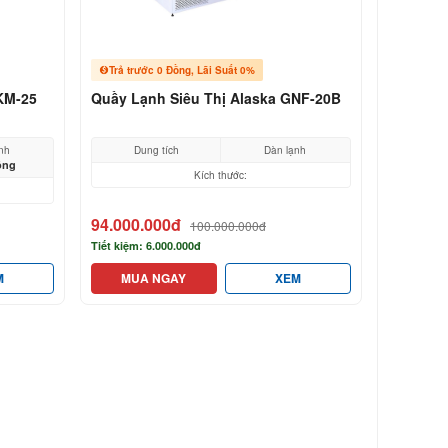
Trả trước 0 Đồng, Lãi Suất 0%
KM-25
Quầy Lạnh Siêu Thị Alaska GNF-20B
nh
Dung tích
Dàn lạnh
ồng
Kích thước:
94.000.000đ
100.000.000đ
Tiết kiệm: 6.000.000đ
M
MUA NGAY
XEM