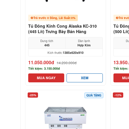
Trả trước 0 Đồng, Lãi Suất 0%
Trả trư
Tủ Đông Kính Cong Alaska KC-310
Tủ Đông
(445 Lít) Trưng Bày Bán Hàng
(500 Lí
Dung tích
Dàn lạnh
Du
445
Hợp Kim
1385x620x910
Kích thước:
11.050.000đ
13.950
14.200.000đ
Tiết kiệm: 3.150.000đ
Tiết kiệm:
MUA NGAY
XEM
MU
-25%
-12%
QUÀ TẶNG