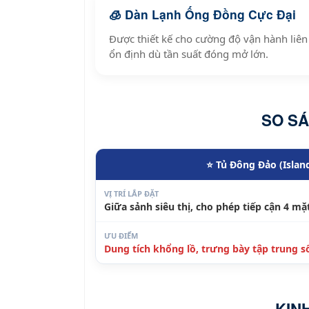
🧊 Dàn Lạnh Ống Đồng Cực Đại
Được thiết kế cho cường độ vận hành liên
ổn định dù tần suất đóng mở lớn.
SO SÁ
⭐ Tủ Đông Đảo (Island
VỊ TRÍ LẮP ĐẶT
Giữa sảnh siêu thị, cho phép tiếp cận 4 mặ
ƯU ĐIỂM
Dung tích khổng lồ, trưng bày tập trung s