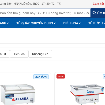
 Long Biên, HN
Mở cửa: 8h00 - 17h30 (T2 - T7)
Cam kết 
Tìm 
LẠNH
TỦ QUẦY CHUYÊN DỤNG
ĐIỀU HOÀ
TỦ RƯỢU 
h Lít
Tiện ích
Khoảng Gía
-14%
QUÀ TẶNG