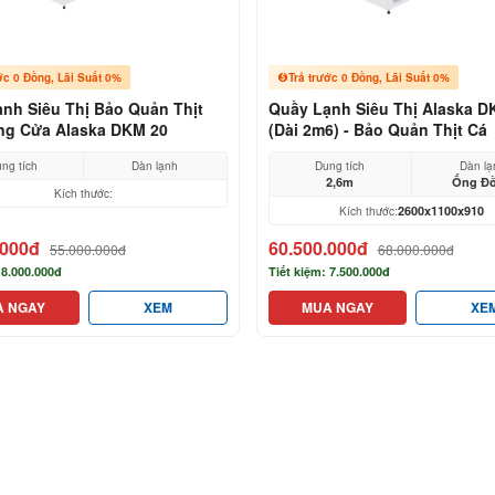
ớc 0 Đồng, Lãi Suất 0%
Trả trước 0 Đồng, Lãi Suất 0%
nh Siêu Thị Bảo Quản Thịt
Quầy Lạnh Siêu Thị Alaska D
ng Cửa Alaska DKM 20
(Dài 2m6) - Bảo Quản Thịt Cá
ng tích
Dàn lạnh
Dung tích
Dàn lạ
2,6m
Ống Đ
Kích thước:
2600x1100x910
Kích thước:
.000đ
60.500.000đ
55.000.000đ
68.000.000đ
 8.000.000đ
Tiết kiệm: 7.500.000đ
A NGAY
XEM
MUA NGAY
XE