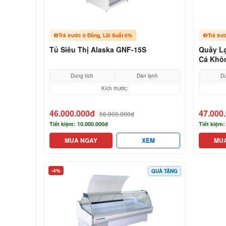
Trả trước 0 Đồng, Lãi Suất 0%
Trả trư
Tủ Siêu Thị Alaska GNF-15S
Quầy Lạ
Cá Khô
Dung tích
Dàn lạnh
Du
Kích thước:
46.000.000đ
47.000
56.000.000đ
Tiết kiệm: 10.000.000đ
Tiết kiệm:
MUA NGAY
XEM
MU
-4%
QUÀ TẶNG