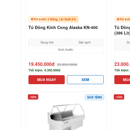
Trả trước 0 Đồng, Lãi Suất 0%
Trả trư
Tủ Đông Kính Cong Alaska KN-400
Tủ Đông
(396 Lít
Dung tích
Dàn lạnh
Du
Kích thước:
19.450.000đ
23.000
25.800.000đ
Tiết kiệm: 6.350.000đ
Tiết kiệm:
MUA NGAY
XEM
MU
-18%
-15%
QUÀ TẶNG