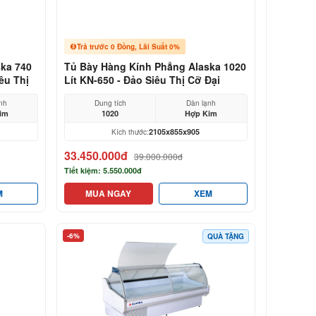
Trả trước 0 Đồng, Lãi Suất 0%
ka 740
Tủ Bày Hàng Kính Phẳng Alaska 1020
êu Thị
Lít KN-650 - Đảo Siêu Thị Cỡ Đại
nh
Dung tích
Dàn lạnh
im
1020
Hợp Kim
2105x855x905
Kích thước:
33.450.000đ
39.000.000đ
Tiết kiệm: 5.550.000đ
M
MUA NGAY
XEM
-6%
QUÀ TẶNG