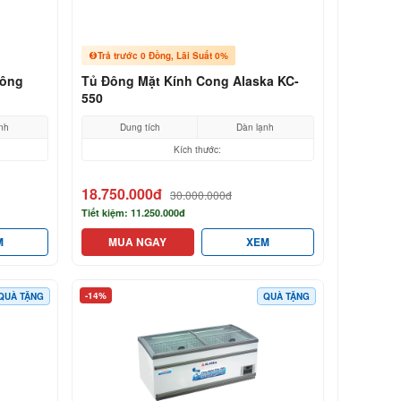
Trả trước 0 Đồng, Lãi Suất 0%
Đông
Tủ Đông Mặt Kính Cong Alaska KC-
550
nh
Dung tích
Dàn lạnh
Kích thước:
18.750.000đ
30.000.000đ
Tiết kiệm: 11.250.000đ
M
MUA NGAY
XEM
-14%
QUÀ TẶNG
QUÀ TẶNG