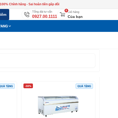
100% Chính hãng - Sai hoàn tiền gấp đôi
0
Tổng đài tư vấn
Giỏ hàng
kiếm
0927.00.1111
Của bạn
VANG
-38%
QUÀ TẶNG
QUÀ TẶNG