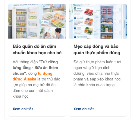
Bảo quản đồ ăn dặm
Mẹo cấp đông và bảo
chuẩn khoa học cho bé
quản thực phẩm đúng
cùng tủ đông đứng
cách với tủ đông đứng
Với thông điệp
"Trữ riêng
Để giữ thực phẩm luôn tươi
Alaska
Alaska
từng tầng - Bữa ăn thêm
ngon và giữ trọn dinh
chuẩn"
, dòng
tủ đông
dưỡng, việc chia nhỏ thực
đứng Alaska
là trợ thủ đắc
phẩm và sắp xếp khoa học
lực giúp ba mẹ trữ đồ ăn
là chìa khóa quan trọng.
dặm cho con một cách
khoa học
Xem chi tiết
Xem chi tiết