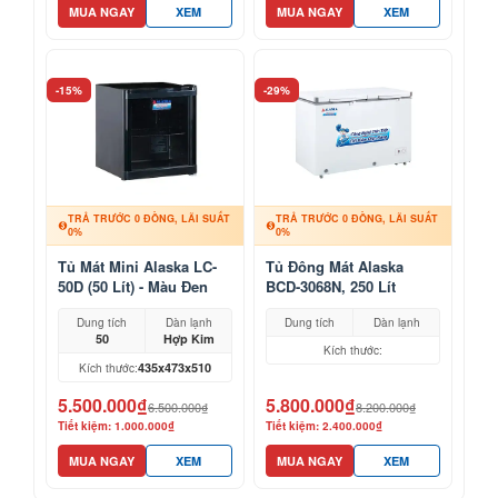
MUA NGAY
XEM
MUA NGAY
XEM
-15%
-29%
TRẢ TRƯỚC 0 ĐỒNG, LÃI SUẤT
TRẢ TRƯỚC 0 ĐỒNG, LÃI SUẤT
0%
0%
Tủ Mát Mini Alaska LC-
Tủ Đông Mát Alaska
50D (50 Lít) - Màu Đen
BCD-3068N, 250 Lít
Sang Trọng
Dung tích
Dàn lạnh
Dung tích
Dàn lạnh
50
Hợp Kim
Kích thước:
435x473x510
Kích thước:
5.500.000₫
5.800.000₫
6.500.000₫
8.200.000₫
Tiết kiệm: 1.000.000₫
Tiết kiệm: 2.400.000₫
MUA NGAY
XEM
MUA NGAY
XEM