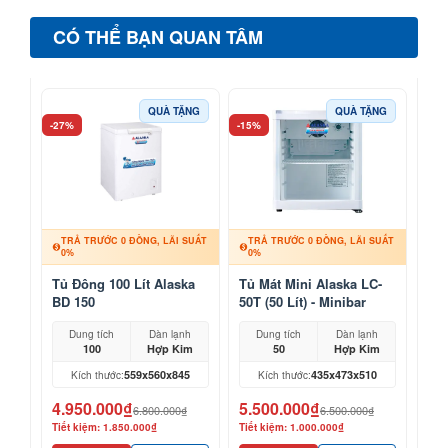
CÓ THỂ BẠN QUAN TÂM
QUÀ TẶNG
QUÀ TẶNG
-27%
-15%
TRẢ TRƯỚC 0 ĐỒNG, LÃI SUẤT
TRẢ TRƯỚC 0 ĐỒNG, LÃI SUẤT
0%
0%
Tủ Đông 100 Lít Alaska
Tủ Mát Mini Alaska LC-
BD 150
50T (50 Lít) - Minibar
Khách Sạn, Mỹ Phẩm
Dung tích
Dàn lạnh
Dung tích
Dàn lạnh
100
Hợp Kim
50
Hợp Kim
559x560x845
435x473x510
Kích thước:
Kích thước:
4.950.000₫
5.500.000₫
6.800.000₫
6.500.000₫
Tiết kiệm: 1.850.000₫
Tiết kiệm: 1.000.000₫