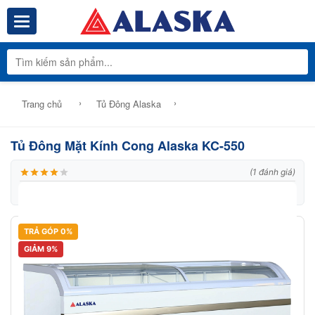
Toggle navigation
Tổng Kho Phâ
›
›
Trang chủ
Tủ Đông Alaska
Tủ Đông Mặt Kính Cong Alaska KC-550
(1 đánh giá)
|
Thương hiệu:
Alaska
|
Mã:
Model: KC 550
TRẢ GÓP 0%
GIẢM 9%