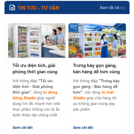
TIN TỨC - TƯ VẤN
Xem tất cả >>
Tối ưu diện tích, giải
Trưng bày gọn gàng,
phóng thời gian cùng
bán hàng dễ hơn cùng
tủ đông đứng Alaska
tủ mát Alaska chính
Với thông điệp
"Tối ưu
Với thông điệp
"Trưng bày
hãng
diện tích - Giải phóng
gọn gàng - Bán hàng dễ
thời gian"
, dòng
tủ đông
hơn"
, các dòng
tủ mát
đứng Alaska
giúp người
Alaska
giúp cửa hàng tối
dùng tìm đồ nhanh hơn nhờ
ưu không gian trưng bày
thực phẩm không còn bị ẩn
sản phẩm.
dưới nhiều lớp chồng chất.
Xem chi tiết
Xem chi tiết