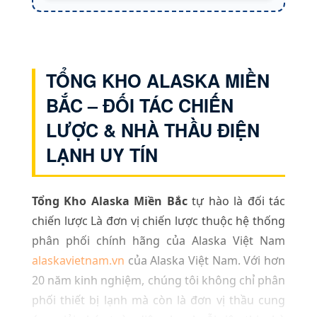
TỔNG KHO ALASKA MIỀN
BẮC – ĐỐI TÁC CHIẾN
LƯỢC & NHÀ THẦU ĐIỆN
LẠNH UY TÍN
Tổng Kho Alaska Miền Bắc
tự hào là đối tác
chiến lược Là đơn vị chiến lược thuộc hệ thống
phân phối chính hãng của Alaska Việt Nam
alaskavietnam.vn
của Alaska Việt Nam. Với hơn
20 năm kinh nghiệm, chúng tôi không chỉ phân
phối thiết bị lạnh mà còn là đơn vị thầu cung