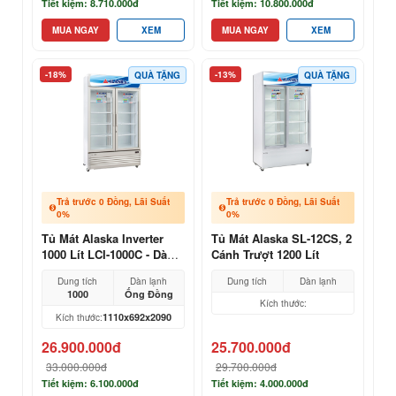
Tiết kiệm: 8.710.000đ
Tiết kiệm: 10.800.000đ
MUA NGAY
XEM
MUA NGAY
XEM
-18%
-13%
QUÀ TẶNG
QUÀ TẶNG
Trả trước 0 Đồng, Lãi Suất
Trả trước 0 Đồng, Lãi Suất
0%
0%
Tủ Mát Alaska Inverter
Tủ Mát Alaska SL-12CS, 2
1000 Lít LCI-1000C - Dàn
Cánh Trượt 1200 Lít
Đồng, Cỡ Đại 2 Cánh
Dung tích
Dàn lạnh
Dung tích
Dàn lạnh
1000
Ống Đồng
Kích thước:
1110x692x2090
Kích thước:
26.900.000đ
25.700.000đ
33.000.000đ
29.700.000đ
Tiết kiệm: 6.100.000đ
Tiết kiệm: 4.000.000đ