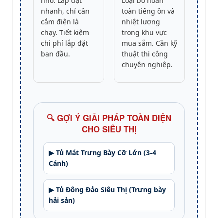
nhỏ. Lắp đặt
Loại bỏ hoàn
nhanh, chỉ cần
toàn tiếng ồn và
cắm điện là
nhiệt lượng
chạy. Tiết kiệm
trong khu vực
chi phí lắp đặt
mua sắm. Cần kỹ
ban đầu.
thuật thi công
chuyên nghiệp.
🔍 GỢI Ý GIẢI PHÁP TOÀN DIỆN
CHO SIÊU THỊ
▶ Tủ Mát Trưng Bày Cỡ Lớn (3-4
Cánh)
▶ Tủ Đông Đảo Siêu Thị (Trưng bày
hải sản)