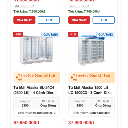
99.000.000đ
98.000.000đ
Tiết kiệm: 7.500.000đ
Tiết kiệm: 7.700.000đ
MUA NGAY
XEM
MUA NGAY
XEM
-15%
-31%
QUÀ TẶNG
QUÀ TẶNG
Trả trước 0 Đồng, Lãi Suất
Trả trước 0 Đồng, Lãi Suất
0%
0%
Tủ Mát Alaska SL-24C4
Tủ Mát Alaska 1500 Lít
(2300 Lít) - 4 Cánh Dàn
LC-1500C3 - 3 Cánh Kính,
Đồng Giá Kho
Dàn Đồng Khổng Lồ
Dung tích
Dàn lạnh
Dung tích
Dàn lạnh
2300
Ống Đồng
1800
Ống Đồng
2510x692x2012
1880x740x2095
Kích thước:
Kích thước:
67.650.000đ
37.990.000đ