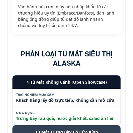
Vận hành bởi cụm máy nén nhập khẩu từ các
thương hiệu uy tín (Embraco/Danfoss), dàn lạnh
bằng ống đồng giúp tủ đạt độ lạnh nhanh
chóng và duy trì ổn định
24/7.
PHÂN LOẠI TỦ MÁT SIÊU THỊ
ALASKA
⭐ Tủ Mát Không Cánh (Open Showcase)
TRẢI NGHIỆM MUA SẮM
Khách hàng lấy đồ trực tiếp, không cần mở cửa
ỨNG DỤNG
Trưng bày rau quả, nước giải khát, salad ăn liền
Tủ Mát Trưng Bày Có Cửa Kính