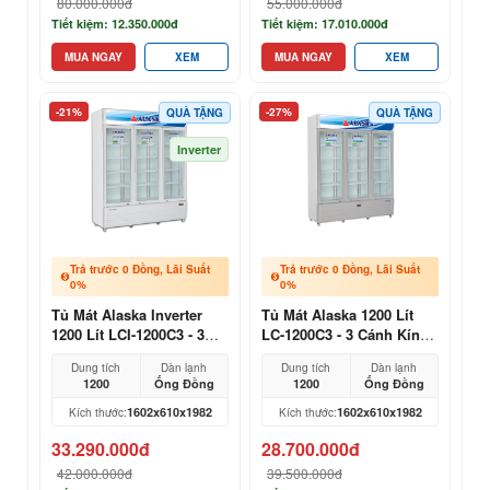
80.000.000đ
55.000.000đ
Tiết kiệm: 12.350.000đ
Tiết kiệm: 17.010.000đ
MUA NGAY
XEM
MUA NGAY
XEM
-21%
-27%
QUÀ TẶNG
QUÀ TẶNG
Inverter
Trả trước 0 Đồng, Lãi Suất
Trả trước 0 Đồng, Lãi Suất
0%
0%
Tủ Mát Alaska Inverter
Tủ Mát Alaska 1200 Lít
1200 Lít LCI-1200C3 - 3
LC-1200C3 - 3 Cánh Kính,
Cánh Kính, Dàn Đồng
Dàn Đồng Siêu Bền
Dung tích
Dàn lạnh
Dung tích
Dàn lạnh
1200
Ống Đồng
1200
Ống Đồng
1602x610x1982
1602x610x1982
Kích thước:
Kích thước:
33.290.000đ
28.700.000đ
42.000.000đ
39.500.000đ