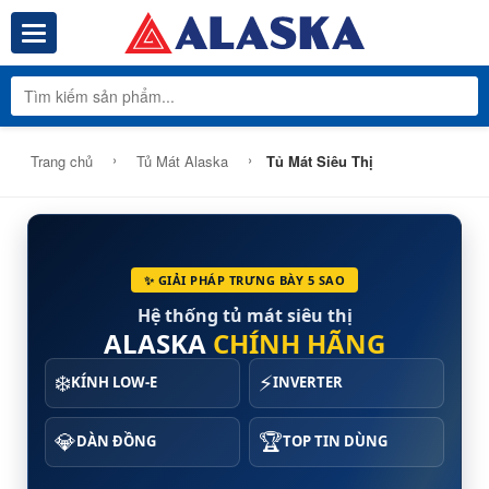
Toggle navigation
Tổng Kho Phâ
›
›
Trang chủ
Tủ Mát Alaska
Tủ Mát Siêu Thị
✨ GIẢI PHÁP TRƯNG BÀY 5 SAO
Hệ thống tủ mát siêu thị
ALASKA
CHÍNH HÃNG
❄️
⚡
KÍNH LOW-E
INVERTER
💎
🏆
DÀN ĐỒNG
TOP TIN DÙNG