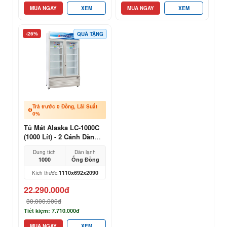
MUA NGAY
XEM
MUA NGAY
XEM
-26%
QUÀ TẶNG
Trả trước 0 Đồng, Lãi Suất
0%
Tủ Mát Alaska LC-1000C
(1000 Lít) - 2 Cánh Dàn
Đồng
Dung tích
Dàn lạnh
1000
Ống Đồng
1110x692x2090
Kích thước:
22.290.000đ
30.000.000đ
Tiết kiệm: 7.710.000đ
MUA NGAY
XEM