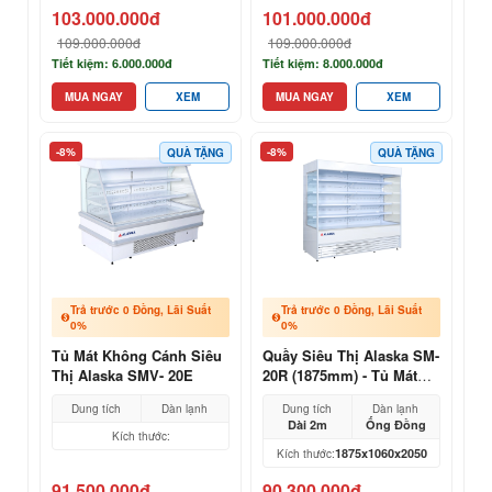
103.000.000đ
101.000.000đ
109.000.000đ
109.000.000đ
Tiết kiệm: 6.000.000đ
Tiết kiệm: 8.000.000đ
MUA NGAY
XEM
MUA NGAY
XEM
-8%
-8%
QUÀ TẶNG
QUÀ TẶNG
Trả trước 0 Đồng, Lãi Suất
Trả trước 0 Đồng, Lãi Suất
0%
0%
Tủ Mát Không Cánh Siêu
Quầy Siêu Thị Alaska SM-
Thị Alaska SMV- 20E
20R (1875mm) - Tủ Mát
Không Cánh Giá Kho
Dung tích
Dàn lạnh
Dung tích
Dàn lạnh
Dài 2m
Ống Đồng
Kích thước:
1875x1060x2050
Kích thước:
91.500.000đ
90.300.000đ