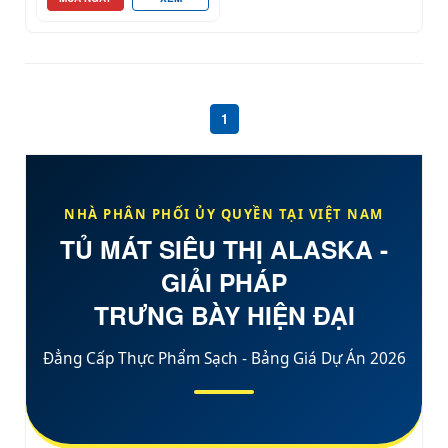
1
NHÀ PHÂN PHỐI ỦY QUYỀN TẠI
VIỆT NAM
TỦ MÁT SIÊU THỊ ALASKA -
GIẢI PHÁP
TRƯNG BÀY HIỆN ĐẠI
Đẳng Cấp Thực Phẩm Sạch - Bảng Giá Dự Án 2026