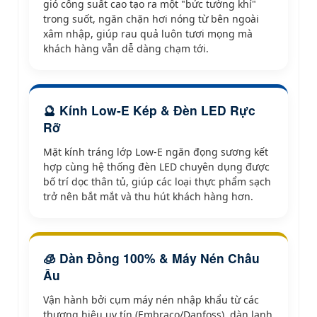
gió công suất cao tạo ra một "bức tường khí"
trong suốt, ngăn chặn hơi nóng từ bên ngoài
xâm nhập, giúp rau quả luôn tươi mọng mà
khách hàng vẫn dễ dàng chạm tới.
🔮 Kính Low-E Kép & Đèn LED Rực
Rỡ
Mặt kính tráng lớp Low-E ngăn đọng sương kết
hợp cùng hệ thống đèn LED chuyên dụng được
bố trí dọc thân tủ, giúp các loại thực phẩm sạch
trở nên bắt mắt và thu hút khách hàng hơn.
🧊 Dàn Đồng 100% & Máy Nén Châu
Âu
Vận hành bởi cụm máy nén nhập khẩu từ các
thương hiệu uy tín (Embraco/Danfoss), dàn lạnh