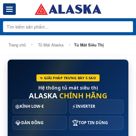
Toggle navigation
Tổng Kho Phâ
›
›
Trang chủ
Tủ Mát Alaska
Tủ Mát Siêu Thị
✨ GIẢI PHÁP TRƯNG BÀY 5 SAO
Hệ thống tủ mát siêu thị
ALASKA
CHÍNH HÃNG
❄️
⚡
KÍNH LOW-E
INVERTER
💎
🏆
DÀN ĐỒNG
TOP TIN DÙNG