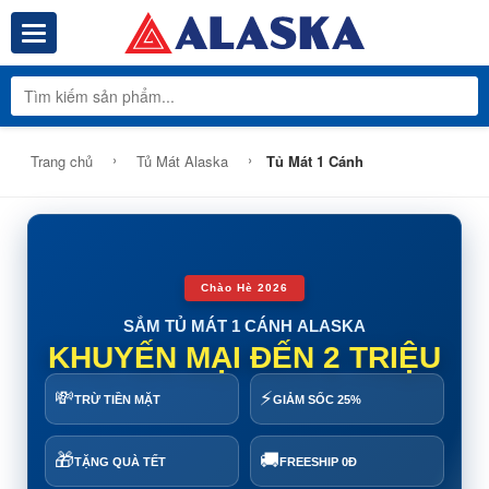
Toggle navigation
Tổng Kho Phâ
›
›
Trang chủ
Tủ Mát Alaska
Tủ Mát 1 Cánh
Chào Hè 2026
SẮM TỦ MÁT 1 CÁNH ALASKA
KHUYẾN MẠI ĐẾN 2 TRIỆU
💸
⚡
TRỪ TIỀN MẶT
GIẢM SỐC 25%
🎁
🚚
TẶNG QUÀ TẾT
FREESHIP 0Đ