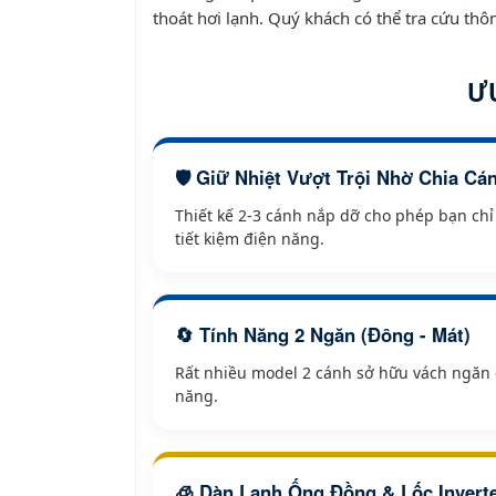
thoát hơi lạnh. Quý khách có thể tra cứu thô
Ư
🛡️ Giữ Nhiệt Vượt Trội Nhờ Chia Cá
Thiết kế 2-3 cánh nắp dỡ cho phép bạn chỉ 
tiết kiệm điện năng.
🔄 Tính Năng 2 Ngăn (Đông - Mát)
Rất nhiều model 2 cánh sở hữu vách ngăn cá
năng.
🧊 Dàn Lạnh Ống Đồng & Lốc Invert