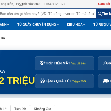
 Long Biên, HN
Mở cửa: 8h00 - 17h30 (T2 - T7)
Cam kết 
Tìm 
LẠNH
TỦ QUẦY CHUYÊN DỤNG
ĐIỀU HOÀ
TỦ RƯỢU 
 Dỡ
💸
⚡
TRỪ TIỀN MẶT
GI
Vào giá bán
KA
 2 TRIỆU
🎁
🚚
TẶNG QUÀ TẾT
F
Trị giá 500k
h Lít
Tiện ích
Khoảng Gía