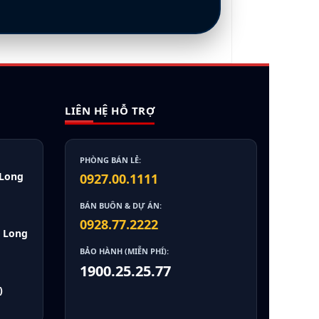
LIÊN HỆ HỖ TRỢ
PHÒNG BÁN LẺ:
 Long
0927.00.1111
BÁN BUÔN & DỰ ÁN:
0928.77.2222
, Long
BẢO HÀNH (MIỄN PHÍ):
1900.25.25.77
)