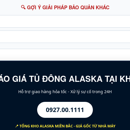
🔍 GỢI Ý GIẢI PHÁP BẢO QUẢN KHÁC
ÁO GIÁ TỦ ĐÔNG ALASKA
TẠI K
Hỗ trợ giao hàng hỏa tốc - Xử lý sự cố trong 24H
0927.00.1111
📍 TỔNG KHO
ALASKA MIỀN BẮC
- GIÁ GỐC TỪ NHÀ MÁY