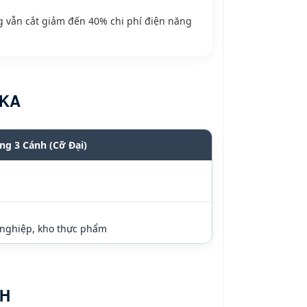
g vẫn cắt giảm đến 40% chi phí điện năng
SKA
ng 3 Cánh (Cỡ Đại)
g nghiệp, kho thực phẩm
NH