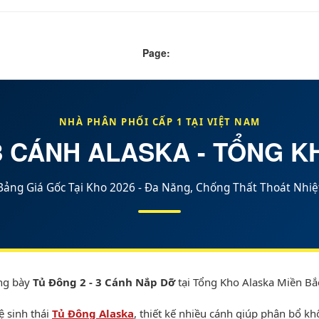
Page:
NHÀ PHÂN PHỐI CẤP 1 TẠI
VIỆT NAM
3 CÁNH ALASKA - TỔNG 
Bảng Giá Gốc Tại Kho 2026 - Đa Năng, Chống Thất Thoát Nhiệ
ng bày
Tủ Đông 2 - 3 Cánh Nắp Dỡ
tại Tổng Kho
Alaska Miền Bắ
 sinh thái
Tủ Đông Alaska
, thiết kế nhiều cánh giúp phân bổ kh