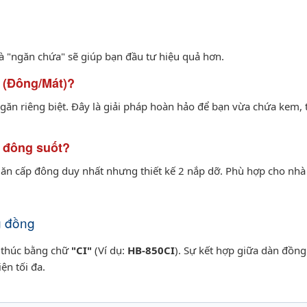
và "ngăn chứa" sẽ giúp bạn đầu tư hiệu quả hơn.
n (Đông/Mát)?
 ngăn riêng biệt. Đây là giải pháp hoàn hảo để bạn vừa chứa kem,
n đông suốt?
 ngăn cấp đông duy nhất nhưng thiết kế 2 nắp dỡ. Phù hợp cho nhà
g đồng
 thúc bằng chữ
"CI"
(Ví dụ:
HB-850CI
). Sự kết hợp giữa dàn đồng
ện tối đa.