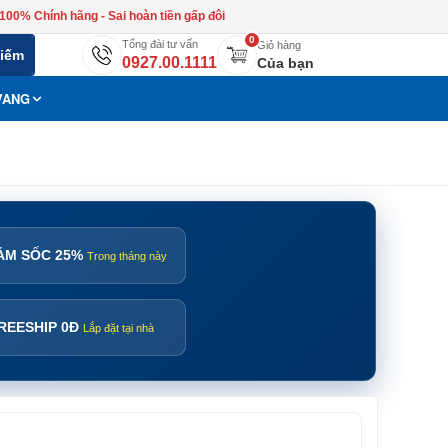
100% Chính hãng - Sai hoàn tiền gấp đôi
0
Tổng đài tư vấn
Giỏ hàng
kiếm
0927.00.1111
Của bạn
VANG
ẢM SỐC 25%
Trong tháng này
REESHIP 0Đ
Lắp đặt tại nhà