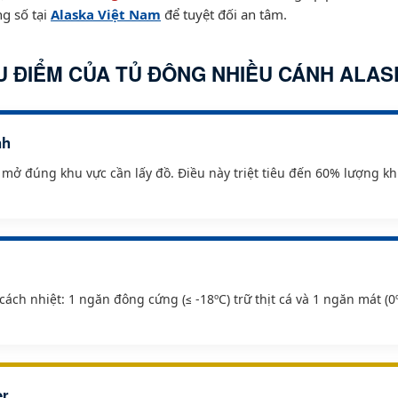
ng số tại
Alaska Việt Nam
để tuyệt đối an tâm.
U ĐIỂM CỦA TỦ ĐÔNG NHIỀU CÁNH ALAS
nh
mở đúng khu vực cần lấy đồ. Điều này triệt tiêu đến 60% lượng khí
ch nhiệt: 1 ngăn đông cứng (≤ -18ºC) trữ thịt cá và 1 ngăn mát (0ºC
er