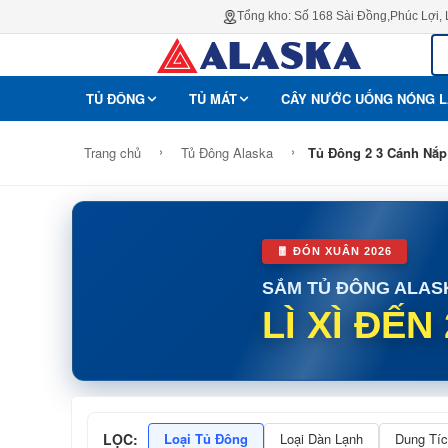
Tổng kho: Số 168 Sài Đồng,Phúc Lợi,
TỦ ĐÔNG
TỦ MÁT
CÂY NƯỚC UỐNG NÓNG 
›
›
Trang chủ
Tủ Đông Alaska
Tủ Đông 2 3 Cánh Nắp
🧧 ĐÓN XUÂN 2026
SẮM TỦ ĐÔNG ALAS
LÌ XÌ ĐẾN
LỌC:
Loại Tủ Đông
Loại Dàn Lạnh
Dung Tíc