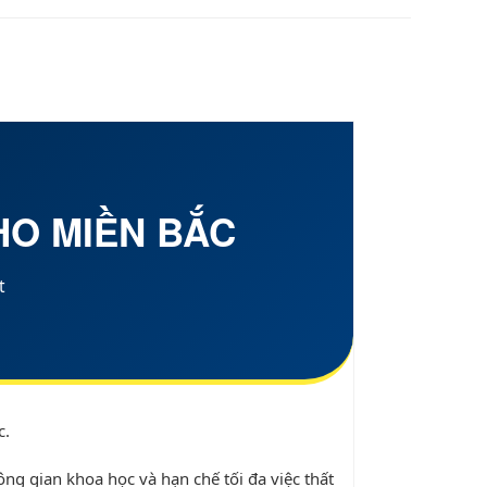
KHO
MIỀN BẮC
t
c
.
ông gian khoa học và hạn chế tối đa việc thất